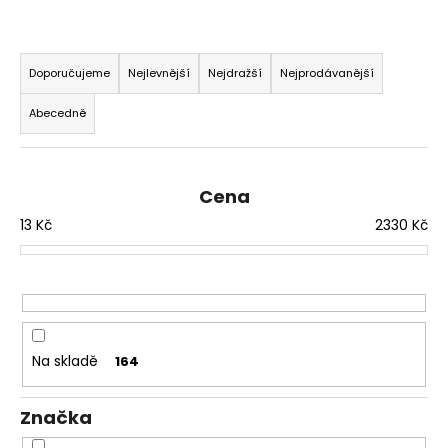
Ř
a
Doporučujeme
Nejlevnější
Nejdražší
Nejprodávanější
z
Abecedně
e
n
í
Cena
p
13
Kč
2330
Kč
r
o
d
u
k
t
Na skladě
164
ů
Značka