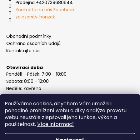
Prodejna +420739680644
Koukněte na náš Facebook
zelezarstvi.honzek
Obchodní podmínky
Ochrana osobních údajů
Kontaktujte nás
Otevírací doba
Pondělí - Pátek: 7:00 - 18:00
Sobota: 8:00 - 12:00
Neděle: Zavřeno
Používáme cookies, abychom Vám umožnili
pohodlné prohlížení webu a díky analýze provozu
webu neustále zlepšovali jeho funkce, výkon a
Instagram
použitelnost.
Více informací