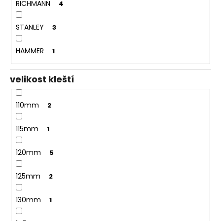
RICHMANN
4
STANLEY
3
HAMMER
1
velikost kleští
110mm
2
115mm
1
120mm
5
125mm
2
130mm
1