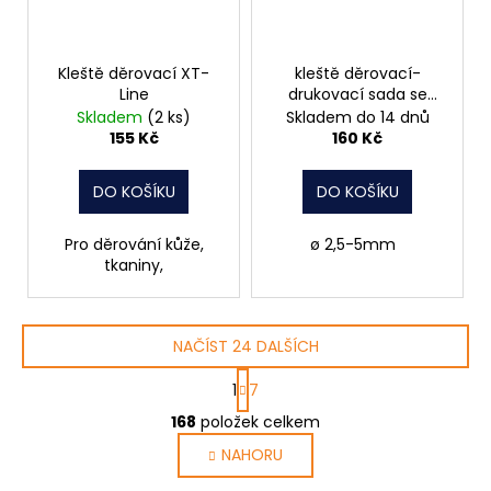
Kleště děrovací XT-
kleště děrovací-
Line
drukovací sada se
100ks oček, ø 2,5-5mm
Skladem
(2 ks)
Skladem do 14 dnů
155 Kč
160 Kč
DO KOŠÍKU
DO KOŠÍKU
Pro děrování kůže,
ø 2,5-5mm
tkaniny,
NAČÍST 24 DALŠÍCH
S
1
7
t
O
r
168
položek celkem
v
á
NAHORU
l
n
k
á