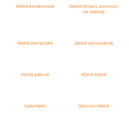
č
u
Kleště konektorové
Kleště lámací, armovací
na obklady
j
e
m
e
Kleště klempířské
Kleště samosvěrné
NÝT
TRHACÍ
S
VELKOU
HLAVOU
PRŮMĚR
Kleště pákové
Různé kleště
NÝTU
4MM
AL/ST
1
Kč
Sada kleští
Nýtovací kleště