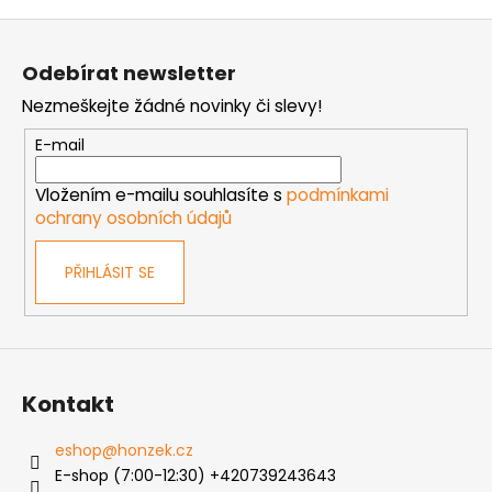
o
d
Z
v
a
á
á
c
Odebírat newsletter
n
p
í
í
Nezmeškejte žádné novinky či slevy!
p
a
r
t
E-mail
v
í
k
Vložením e-mailu souhlasíte s
podmínkami
y
ochrany osobních údajů
v
ý
PŘIHLÁSIT SE
p
i
s
u
Kontakt
eshop
@
honzek.cz
E-shop (7:00-12:30) +420739243643