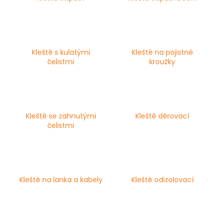
a
j
í
t
Kleště s kulatými
Kleště na pojistné
?
čelistmi
kroužky
HLEDAT
Kleště se zahnutými
Kleště děrovací
čelistmi
D
o
p
Kleště na lanka a kabely
Kleště odizolovací
o
r
u