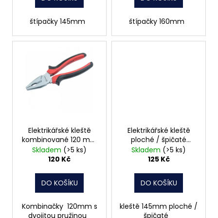
ů
štípačky 145mm
štípačky 160mm
Elektrikářské kleště
Elektrikářské kleště
kombinované 120 mm
ploché / špičaté
CONNEX
145mm CONNEX
Skladem
(>5 ks)
Skladem
(>5 ks)
120 Kč
125 Kč
DO KOŠÍKU
DO KOŠÍKU
Kombinačky 120mm s
kleště 145mm ploché /
dvojitou pružinou
špičaté