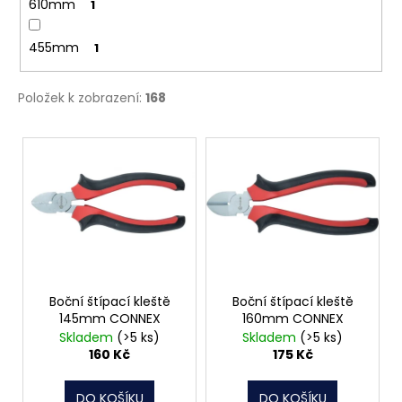
610mm
1
455mm
1
Položek k zobrazení:
168
V
ý
p
i
s
p
r
o
Boční štípací kleště
Boční štípací kleště
145mm CONNEX
160mm CONNEX
d
Skladem
(>5 ks)
Skladem
(>5 ks)
u
160 Kč
175 Kč
k
t
DO KOŠÍKU
DO KOŠÍKU