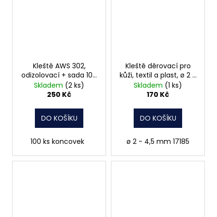
Kleště AWS 302,
Kleště děrovací pro
odizolovací + sada 100
kůži, textil a plast, ø 2 -
ks koncovek
4,5 mm, FESTA
Skladem
(2 ks)
Skladem
(1 ks)
250 Kč
170 Kč
DO KOŠÍKU
DO KOŠÍKU
100 ks koncovek
ø 2 - 4,5 mm 17185