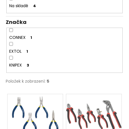
č
t
Na skladě
4
u
ů
j
e
Značka
m
e
CONNEX
1
NÝT
EXTOL
1
TRHACÍ
S
VELKOU
KNIPEX
3
HLAVOU
PRŮMĚR
NÝTU
Položek k zobrazení:
5
4MM
AL/ST
V
1
Kč
ý
p
i
s