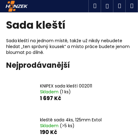
K
Přejít
Hledat
Náku
M
Přihlášen
na
o
obsah
Zpět
Zpět
košík
š
Sada kleští
í
C
k
o
Sada
kleští na jednom místě, takže už nikdy nebudete
hledat „ten správný kousek“ a místo práce budete jenom
p
bloumat po dílně.
o
Nejprodávanější
t
ř
e
KNIPEX sada kleští 002011
b
Skladem
(1 ks)
u
1 697 Kč
j
e
kleště sada 4ks, 125mm Extol
t
Skladem
(>5 ks)
e
190 Kč
n