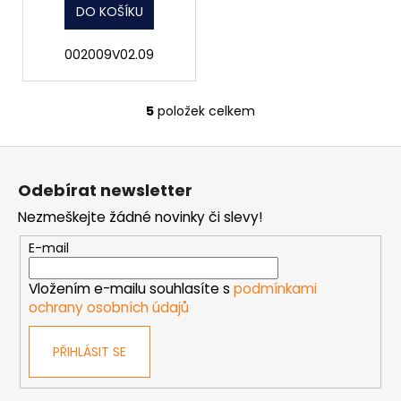
DO KOŠÍKU
002009V02.09
5
položek celkem
O
v
Z
l
á
á
Odebírat newsletter
d
p
a
Nezmeškejte žádné novinky či slevy!
a
c
t
E-mail
í
í
p
Vložením e-mailu souhlasíte s
podmínkami
r
ochrany osobních údajů
v
k
PŘIHLÁSIT SE
y
v
ý