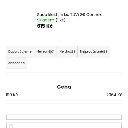
a
j
Sada kleští, 5 ks, TÜV/GS Connex
Skladem
(1 ks)
í
615 Kč
t
?
Ř
a
Doporučujeme
Nejlevnější
Nejdražší
Nejprodávanější
z
Abecedně
e
HLEDAT
n
í
Cena
p
D
190
Kč
2064
Kč
r
o
p
o
o
d
r
u
u
k