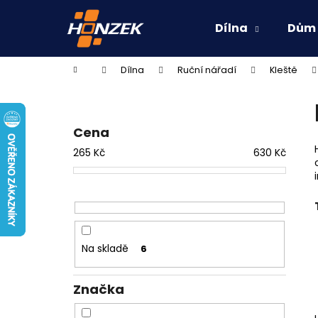
K
Přejít
na
o
Dílna
Dům
obsah
Zpět
Zpět
š
do
do
í
Domů
Dílna
Ruční nářadí
Kleště
k
obchodu
obchodu
P
o
s
Cena
t
265
Kč
630
Kč
r
a
n
n
í
Na skladě
6
p
a
Značka
n
e