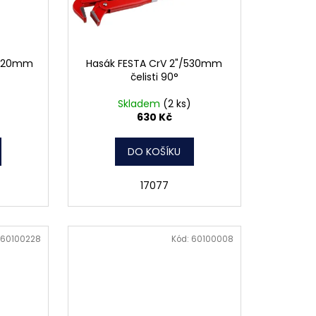
"/420mm
Hasák FESTA CrV 2"/530mm
čelisti 90°
Skladem
(2 ks)
630 Kč
DO KOŠÍKU
17077
60100228
Kód:
60100008