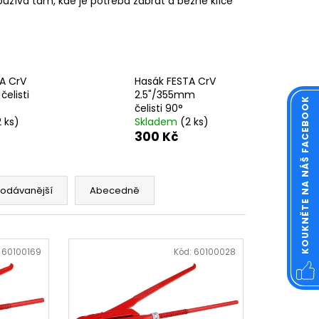
používá tam, kde je potřeba zabrat a běžné klíče
OVÁ ČTVERCOVÁ NEREZ
A CrV
Hasák FESTA CrV
elisti
2.5"/355mm
KOUKNĚTE NA NÁŠ FACEBOOK
čelisti 90°
2 ks)
Skladem
(2 ks)
300 Kč
rodávanější
Abecedně
:
60100169
Kód:
60100028