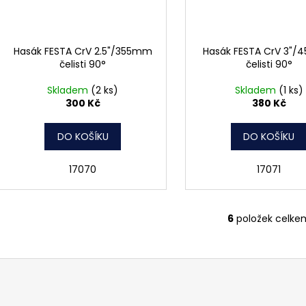
Hasák FESTA CrV 2.5"/355mm
Hasák FESTA CrV 3"
čelisti 90°
čelisti 90°
Skladem
(2 ks)
Skladem
(1 ks)
300 Kč
380 Kč
DO KOŠÍKU
DO KOŠÍKU
17070
17071
6
položek celke
O
v
l
á
d
a