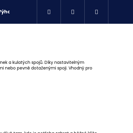
Hledat
Přihlášení
Nákupní
Výhodné sety
Kontakty
košík
inek a kulatých spojů. Díky nastavitelným
mi nebo pevně dotaženými spoji. Vhodný pro
Následující