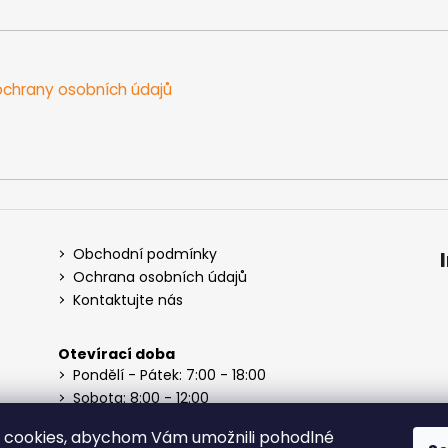
c
í
p
r
chrany osobních údajů
v
k
y
v
ý
p
i
s
Obchodní podmínky
u
Ochrana osobních údajů
Kontaktujte nás
Otevírací doba
Pondělí - Pátek: 7:00 - 18:00
Sobota: 8:00 - 12:00
Neděle: Zavřeno
 cookies, abychom Vám umožnili pohodlné