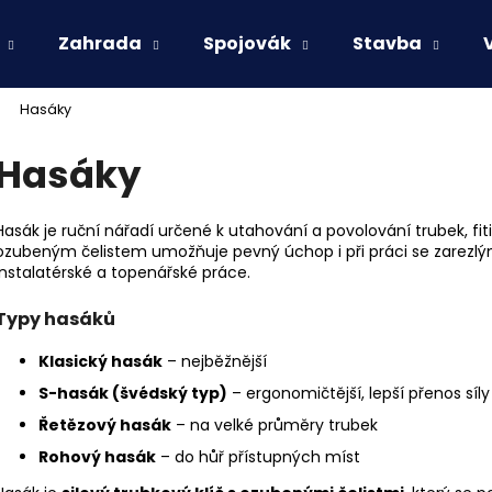
Zahrada
Spojovák
Stavba
Hasáky
Co potřebujete najít?
Hasáky
HLEDAT
Hasák je ruční nářadí určené k utahování a povolování trubek, fit
ozubeným čelistem umožňuje pevný úchop i při práci se zarezlý
instalatérské a topenářské práce.
Doporučujeme
Typy hasáků
Klasický hasák
– nejběžnější
S-hasák (švédský typ)
– ergonomičtější, lepší přenos síly
Řetězový hasák
– na velké průměry trubek
Rohový hasák
– do hůř přístupných míst