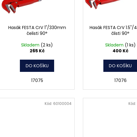
o
p
d
r
u
o
k
d
Hasák FESTA CrV 1"/330mm
Hasák FESTA CrV 1.5
t
čelisti 90°
člisti 90°
u
ů
k
Skladem
(2 ks)
Skladem
(1 ks)
t
265 Kč
400 Kč
ů
DO KOŠÍKU
DO KOŠÍKU
17075
17076
Kód:
60100004
Kód: