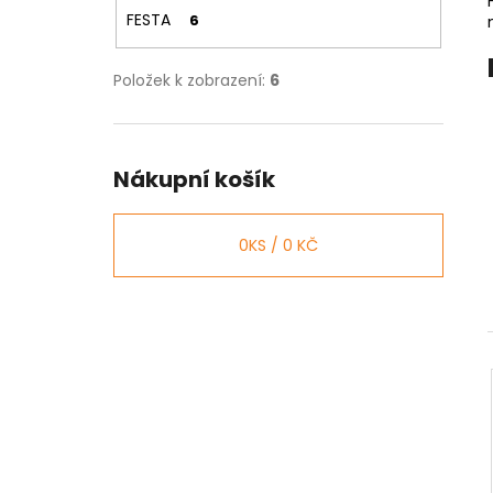
NÝT DUTÝ DVOJDÍLNÝ 3,5X10 NIKL
l
FESTA
6
2 Kč
Položek k zobrazení:
6
Nákupní košík
0
KS /
0 KČ