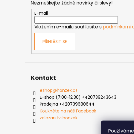
Nezmeškejte žádné novinky či slevy!
a
t
E-mail
í
Vložením e-mailu souhlasíte s
podmínkami o
PŘIHLÁSIT SE
Kontakt
eshop
@
honzek.cz
E-shop (7:00-12:30) +420739243643
Prodejna +420739680644
Koukněte na náš Facebook
zelezarstvi.honzek
Používáme