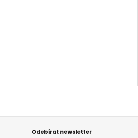
Z
á
Odebírat newsletter
p