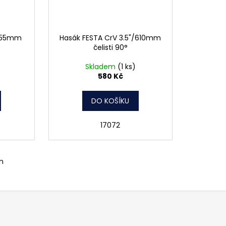
/455mm
Hasák FESTA CrV 3.5"/610mm
čelisti 90°
Skladem
(1 ks)
580 Kč
DO KOŠÍKU
17072
m