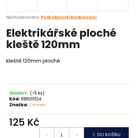
a
j
Průměrné
Neohodnoceno
Podrobnosti hodnocení
í
hodnocení
Elektrikářské ploché
produktu
t
je
?
kleště 120mm
0,0
z
5
hvězdiček.
kleště 120mm ploché
HLEDAT
Skladem
(>5 ks)
D
Kód:
88600124
o
Značka:
Connex
p
o
125 Kč
r
Měrná
u
DO KOŠÍKU
cena: