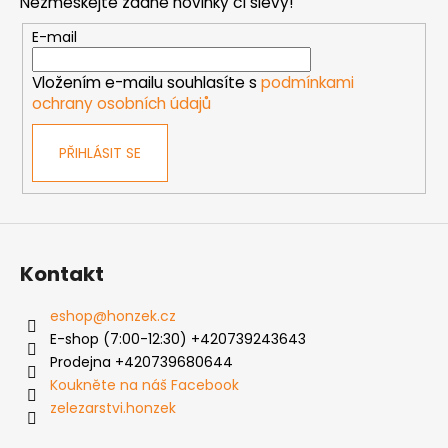
Nezmeškejte žádné novinky či slevy!
a
t
E-mail
í
Vložením e-mailu souhlasíte s
podmínkami
ochrany osobních údajů
PŘIHLÁSIT SE
Kontakt
eshop
@
honzek.cz
E-shop (7:00-12:30) +420739243643
Prodejna +420739680644
Koukněte na náš Facebook
zelezarstvi.honzek