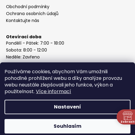
Obchodní podmínky
Ochrana osobních údajů
Kontaktujte nás
Otevírací doba
Pondělí - Pátek: 7:00 - 18:00
Sobota: 8:00 - 12:00
Neděle: Zavřeno
Používáme cookies, abychom Vám umožnili
pohodlné prohlížení webu a díky analýze provozu
webu neustále zlepšovali jeho funkce, výkon a
Instagram
použitelnost.
Více informací
Nastavení
Vytvořil Shoptet
Copyright 2026
ABC Železářství Honzek
. Všechna práva
Zobrazit
Souhlasím
vyhrazena.
N