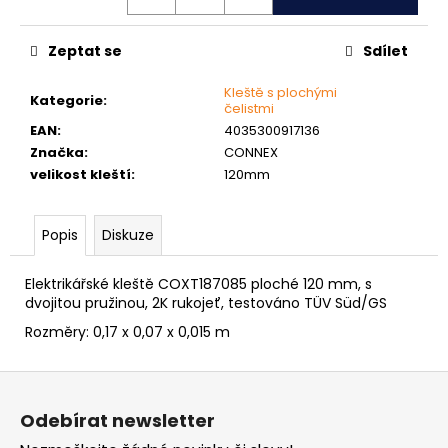
č
u
j
Zeptat se
Sdílet
e
m
Kleště s plochými
Kategorie
:
čelistmi
e
EAN
:
4035300917136
Značka
:
CONNEX
MATICE
velikost kleští
:
120mm
ŠESTIHRANNÁ
PRODLOUŽENÁ
POZINK
Popis
Diskuze
1,50
Kč
Elektrikářské kleště COXT187085 ploché 120 mm, s
dvojitou pružinou, 2K rukojeť, testováno TÜV Süd/GS
Rozměry:
0,17 x 0,07 x 0,015 m
Z
á
Odebírat newsletter
p