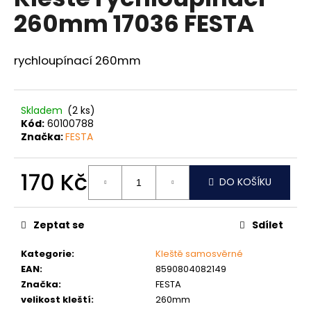
je
a
260mm 17036 FESTA
0,0
z
j
5
í
hvězdiček.
rychloupínací 260mm
t
?
Skladem
(2 ks)
Kód:
60100788
Značka:
FESTA
HLEDAT
170 Kč
DO KOŠÍKU
Měrná
cena:
D
Zeptat se
Sdílet
o
p
Kategorie
:
Kleště samosvěrné
o
EAN
:
8590804082149
r
Značka
:
FESTA
u
velikost kleští
:
260mm