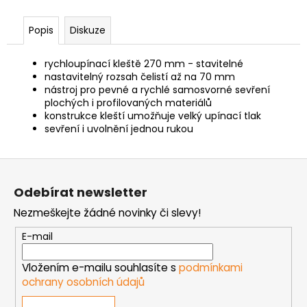
č
u
j
Popis
Diskuze
e
m
rychloupínací kleště 270 mm - stavitelné
e
nastavitelný rozsah čelistí až na 70 mm
nástroj pro pevné a rychlé samosvorné sevření
plochých i profilovaných materiálů
konstrukce kleští umožňuje velký upínací tlak
ŠROUB
DO
sevření i uvolnění jednou rukou
KOVU
SAMOVRTNÝ
Z
TEX
ŠESTIHRANNÁ
á
HLAVA
Odebírat newsletter
p
5,5
MM
Nezmeškejte žádné novinky či slevy!
a
1
t
E-mail
Kč
í
Vložením e-mailu souhlasíte s
podmínkami
ochrany osobních údajů