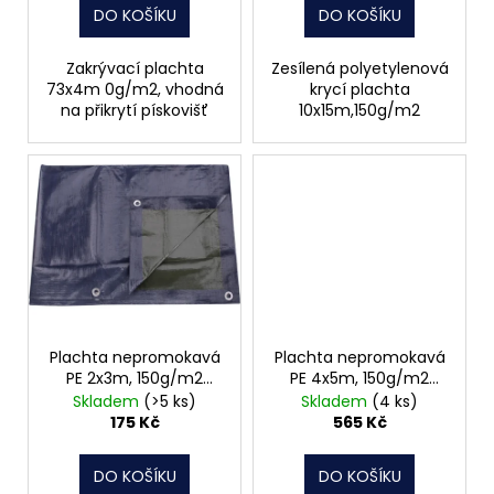
t
DO KOŠÍKU
DO KOŠÍKU
ů
Zakrývací plachta
Zesílená polyetylenová
73x4m 0g/m2, vhodná
krycí plachta
na přikrytí pískovišť
10x15m,150g/m2
Plachta nepromokavá
Plachta nepromokavá
PE 2x3m, 150g/m2
PE 4x5m, 150g/m2
14102
14103
Skladem
(>5 ks)
Skladem
(4 ks)
175 Kč
565 Kč
DO KOŠÍKU
DO KOŠÍKU