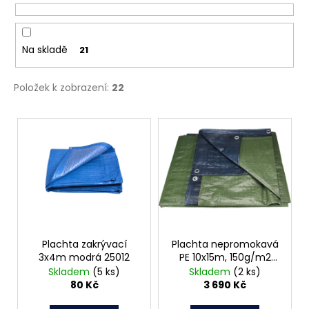
č
u
u
k
j
e
t
Na skladě
21
m
ů
e
Položek k zobrazení:
22
NÝT
V
TRHACÍ
ý
PRŮMĚR
NÝTU
p
6MM
i
AL/ST
s
1,50
Kč
p
r
o
Plachta zakrývací
Plachta nepromokavá
3x4m modrá 25012
PE 10x15m, 150g/m2
d
14103
Skladem
(5 ks)
Skladem
(2 ks)
u
80 Kč
3 690 Kč
k