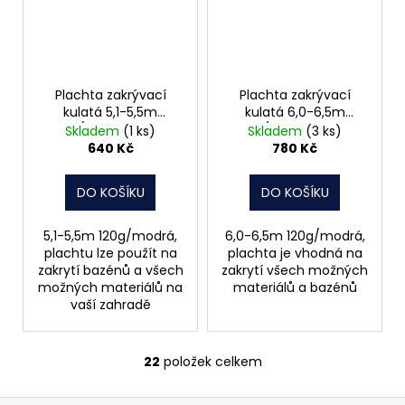
Plachta zakrývací
Plachta zakrývací
kulatá 5,1-5,5m
kulatá 6,0-6,5m
120g/modrá 25005
120g/modrá 25002
Skladem
(1 ks)
Skladem
(3 ks)
640 Kč
780 Kč
DO KOŠÍKU
DO KOŠÍKU
5,1-5,5m 120g/modrá,
6,0-6,5m 120g/modrá,
plachtu lze použít na
plachta je vhodná na
zakrytí bazénů a všech
zakrytí všech možných
možných materiálů na
materiálů a bazénů
vaší zahradě
22
položek celkem
O
v