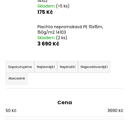
14102
a
Skladem
(>5 ks)
175 Kč
j
í
Plachta nepromokavá PE 10x15m,
t
150g/m2 14103
?
Skladem
(2 ks)
3 690 Kč
Ř
a
HLEDAT
Doporučujeme
Nejlevnější
Nejdražší
Nejprodávanější
z
Abecedně
e
n
D
í
o
Cena
p
p
o
50
Kč
3690
Kč
r
r
o
u
d