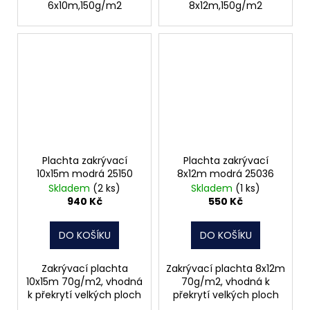
6x10m,150g/m2
8x12m,150g/m2
Plachta zakrývací
Plachta zakrývací
10x15m modrá 25150
8x12m modrá 25036
Skladem
(2 ks)
Skladem
(1 ks)
940 Kč
550 Kč
DO KOŠÍKU
DO KOŠÍKU
Zakrývací plachta
Zakrývací plachta 8x12m
10x15m 70g/m2, vhodná
70g/m2, vhodná k
k překrytí velkých ploch
překrytí velkých ploch