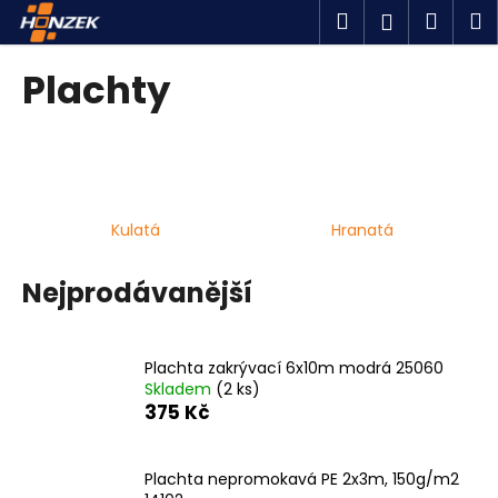
K
Přejít
Hledat
Náku
M
Přihlášen
na
o
obsah
Zpět
Zpět
košík
š
Plachty
í
C
k
o
p
o
Kulatá
Hranatá
t
ř
Nejprodávanější
e
b
u
Plachta zakrývací 6x10m modrá 25060
j
Skladem
(2 ks)
e
375 Kč
t
e
Plachta nepromokavá PE 2x3m, 150g/m2
n