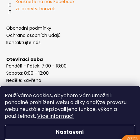
Koukněte na náš Facebook
zelezarstvi.honzek
Obchodní podmínky
Ochrana osobních údajů
Kontaktujte nás
Otevírací doba
Pondělí - Pátek: 7:00 - 18:00
Sobota: 8:00 - 12:00
Neděle: Zavřeno
Používáme cookies, abychom Vám umožnili
pohodlné prohlížení webu a díky analýze provozu
webu neustále zlepšovali jeho funkce, výkon a
Instagram
použitelnost.
Více informací
Nastavení
Vytvořil Shoptet