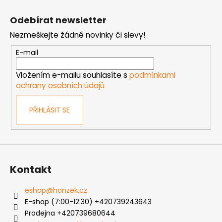
Z
l
á
á
Odebírat newsletter
d
p
a
Nezmeškejte žádné novinky či slevy!
a
c
t
E-mail
í
í
p
Vložením e-mailu souhlasíte s
podmínkami
r
ochrany osobních údajů
v
k
PŘIHLÁSIT SE
y
v
ý
p
i
s
Kontakt
u
eshop
@
honzek.cz
E-shop (7:00-12:30) +420739243643
Prodejna +420739680644