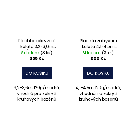
Plachta zakrývací
Plachta zakrývací
kulatá 3,2-3,6m
kulatá 4,1-4,5m
120g/modrá 25003
120g/modrá 25004
Skladem
(3 ks)
Skladem
(3 ks)
355 Kč
500 Kč
DO KOŠÍKU
DO KOŠÍKU
3,2-3,6m 120g/modrá,
4,1-4,5m 120g/modrá,
vhodná pro zakrytí
vhodná na zakrytí
kruhových bazénů
kruhových bazénů