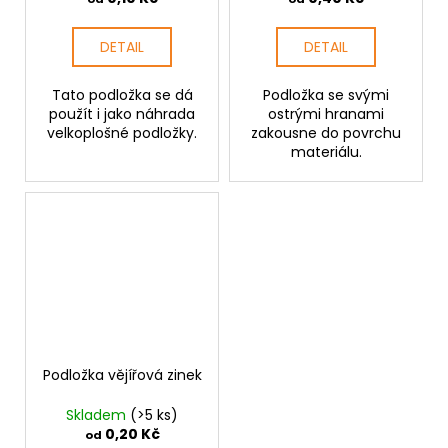
DETAIL
DETAIL
Tato podložka se dá
Podložka se svými
použít i jako náhrada
ostrými hranami
velkoplošné podložky.
zakousne do povrchu
materiálu.
Podložka vějířová zinek
Skladem
(>5 ks)
0,20 Kč
od