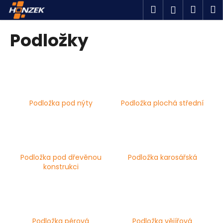
K
Přejít
Hledat
Náku
M
Přihlášen
na
o
obsah
Zpět
Zpět
košík
š
Podložky
í
C
k
o
p
o
Podložka pod nýty
Podložka plochá střední
t
ř
e
b
u
Podložka pod dřevěnou
Podložka karosářská
konstrukci
j
e
t
e
n
Podložka pérová
Podložka vějířová