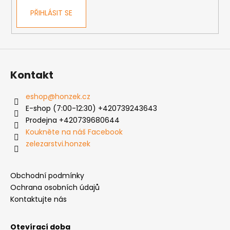
k
PŘIHLÁSIT SE
y
v
ý
p
i
s
Kontakt
u
eshop
@
honzek.cz
E-shop (7:00-12:30) +420739243643
Prodejna +420739680644
Koukněte na náš Facebook
zelezarstvi.honzek
Obchodní podmínky
Ochrana osobních údajů
Kontaktujte nás
Otevírací doba