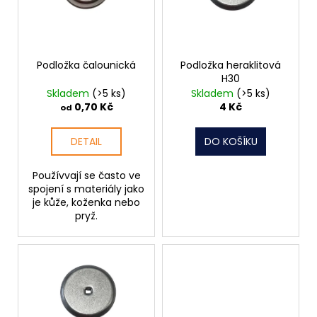
s
p
r
o
Podložka čalounická
Podložka heraklitová
H30
d
Skladem
(>5 ks)
Skladem
(>5 ks)
u
0,70 Kč
4 Kč
od
k
t
DETAIL
DO KOŠÍKU
ů
Používvají se často ve
spojení s materiály jako
je kůže, koženka nebo
pryž.