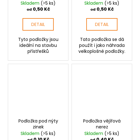
zinek
Skladem
(>5 ks)
Skladem
(>5 ks)
0,50 Kč
0,50 Kč
od
od
DETAIL
DETAIL
Tyto podložky jsou
Tato podložka se dá
ideální na stavbu
použít i jako náhrada
přístřešků
velkoplošné podložky.
Podložka pod nýty
Podložka vějířová
zinek
nerez
Skladem
(>5 ks)
Skladem
(>5 ks)
0,10 Kč
0,40 Kč
od
od