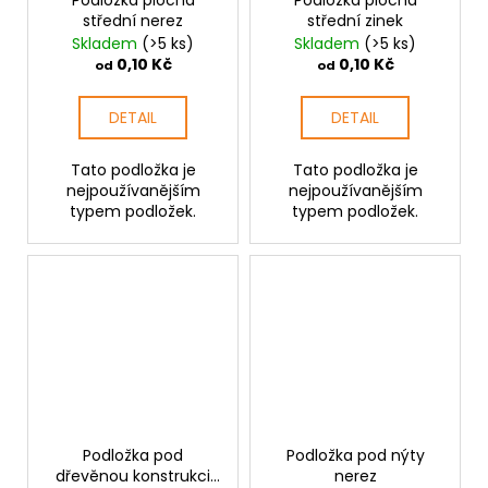
Podložka plochá
Podložka plochá
střední nerez
střední zinek
Skladem
(>5 ks)
Skladem
(>5 ks)
0,10 Kč
0,10 Kč
od
od
DETAIL
DETAIL
Tato podložka je
Tato podložka je
nejpoužívanějším
nejpoužívanějším
typem podložek.
typem podložek.
Podložka pod
Podložka pod nýty
dřevěnou konstrukci
nerez