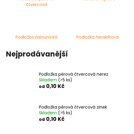
čtvercová
a
j
í
t
?
Podložka čalounická
Podložka heraklitová
Nejprodávanější
HLEDAT
Podložka pérová čtvercová nerez
Skladem
(>5 ks)
0,10 Kč
od
D
o
Podložka pérová čtvercová zinek
p
Skladem
(>5 ks)
o
0,10 Kč
od
r
u