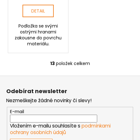
DETAIL
Podložka se svými
ostrými hranami
zakousne do povrchu
materiálu.
13
položek celkem
O
v
Z
l
á
á
Odebírat newsletter
d
p
a
Nezmeškejte žádné novinky či slevy!
a
c
t
E-mail
í
í
p
Vložením e-mailu souhlasíte s
podmínkami
r
ochrany osobních údajů
v