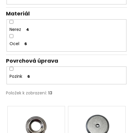
ů
Materiál
Nerez
4
Ocel
6
Povrchová úprava
Pozink
6
Položek k zobrazení:
13
V
ý
p
i