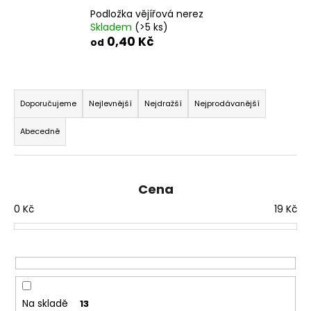
č
Podložka vějířová nerez
u
Skladem
(>5 ks)
j
0,40 Kč
od
e
m
e
Ř
a
Doporučujeme
Nejlevnější
Nejdražší
Nejprodávanější
NÝT
z
DUTÝ
Abecedně
e
DVOJDÍLNÝ
3,5X10
n
NIKL
í
2
Cena
p
Kč
0
Kč
19
Kč
r
o
d
u
k
t
Na skladě
13