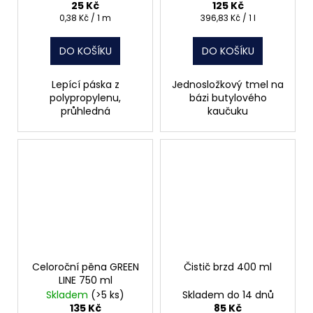
25 Kč
125 Kč
Měrná
Měrná
0,38 Kč / 1 m
396,83 Kč / 1 l
cena:
cena:
DO KOŠÍKU
DO KOŠÍKU
Lepící páska z
Jednosložkový tmel na
polypropylenu,
bázi butylového
průhledná
kaučuku
Celoroční pěna GREEN
Čistič brzd 400 ml
LINE 750 ml
Skladem
(>5 ks)
Skladem do 14 dnů
135 Kč
85 Kč