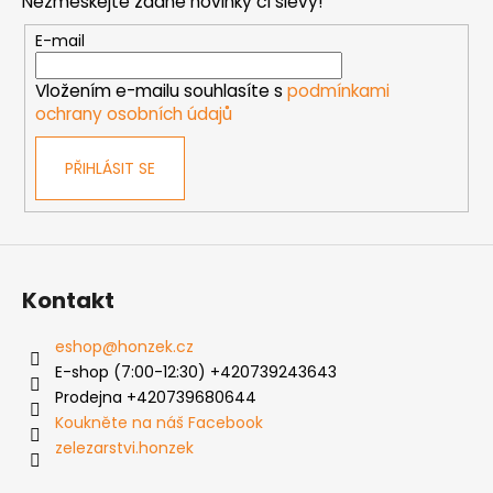
Nezmeškejte žádné novinky či slevy!
p
a
r
t
E-mail
v
í
k
Vložením e-mailu souhlasíte s
podmínkami
y
ochrany osobních údajů
v
ý
PŘIHLÁSIT SE
p
i
s
u
Kontakt
eshop
@
honzek.cz
E-shop (7:00-12:30) +420739243643
Prodejna +420739680644
Koukněte na náš Facebook
zelezarstvi.honzek