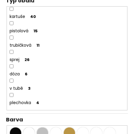
Typ obalu
kartuše
40
pistolová
15
trubičková
11
sprej
26
dóza
6
v tubě
3
plechovka
4
Barva