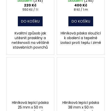
Skladem
(3 ks)
Skladem
(2 ks)
220 Kč
400 Kč
Měrná
Měrná
550 Kč / 1 l
8 Kč / 1 m
cena:
cena:
DO KOŠÍKU
DO KOŠÍKU
Kvalitní způsob jak
Hliníková páska sloužící
utěsnit praskliny a
k obalení a tepelné
netěsnosti na většině
izolaci proti teplu i zimě
stavebních povrchů
Hliníková lepící páska
Hliníková lepící páska
25 mm x 50 m
38 mm x 50 m