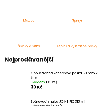
a
j
í
Maziva
Spreje
t
?
Špičky a sítka
Lepící a výstražné pásky
HLEDAT
Nejprodávanější
Oboustranná kobercová páska 50 mm x
D
5 m
o
Skladem
(>5 ks)
p
30 Kč
o
r
u
Spárovací malta JOINT FIX 310 ml
Skladem do 14 dnů