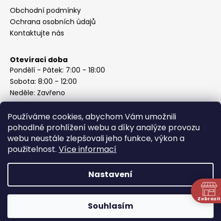
Obchodní podmínky
Ochrana osobních údajů
Kontaktujte nás
Otevírací doba
Pondělí - Pátek: 7:00 - 18:00
Sobota: 8:00 - 12:00
Neděle: Zavřeno
Používáme cookies, abychom Vám umožnili
pohodlné prohlížení webu a díky analýze provozu
webu neustále zlepšovali jeho funkce, výkon a
Instagram
použitelnost.
Více informací
Nastavení
Vytvořil Shoptet
Copyright 2026
ABC Železářství Honzek
. Všechna práva
Zobrazit
Souhlasím
vyhrazena.
N