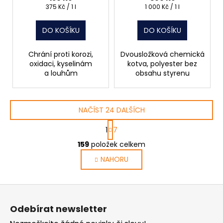
Měrná
Měrná
375 Kč / 1 l
1 000 Kč / 1 l
cena:
cena:
DO KOŠÍKU
DO KOŠÍKU
Chrání proti korozi,
Dvousložková chemická
oxidaci, kyselinám
kotva, polyester bez
a louhům
obsahu styrenu
NAČÍST 24 DALŠÍCH
S
1
7
t
O
r
159
položek celkem
v
á
NAHORU
l
n
k
á
o
d
Z
v
a
á
á
c
Odebírat newsletter
n
p
í
í