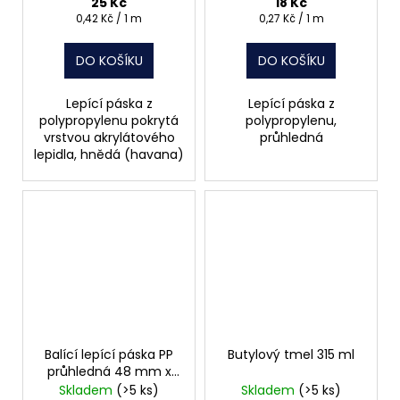
25 Kč
18 Kč
Měrná
Měrná
0,42 Kč / 1 m
0,27 Kč / 1 m
cena:
cena:
DO KOŠÍKU
DO KOŠÍKU
Lepící páska z
Lepící páska z
polypropylenu pokrytá
polypropylenu,
vrstvou akrylátového
průhledná
lepidla, hnědá (havana)
Balící lepící páska PP
Butylový tmel 315 ml
průhledná 48 mm x
66 m
Skladem
(>5 ks)
Skladem
(>5 ks)