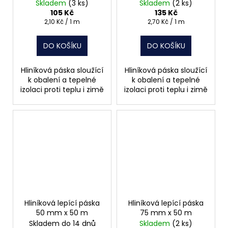
Skladem
(3 ks)
Skladem
(2 ks)
105 Kč
135 Kč
Měrná
Měrná
2,10 Kč / 1 m
2,70 Kč / 1 m
cena:
cena:
DO KOŠÍKU
DO KOŠÍKU
Hliníková páska sloužící
Hliníková páska sloužící
k obalení a tepelné
k obalení a tepelné
izolaci proti teplu i zimě
izolaci proti teplu i zimě
Hliníková lepící páska
Hliníková lepící páska
50 mm x 50 m
75 mm x 50 m
Skladem do 14 dnů
Skladem
(2 ks)