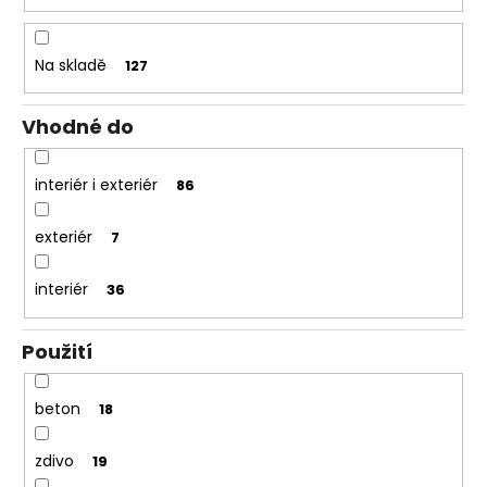
u
k
t
Na skladě
127
ů
Vhodné do
interiér i exteriér
86
exteriér
7
interiér
36
Použití
beton
18
zdivo
19