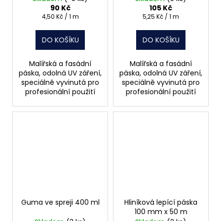
90 Kč
105 Kč
Měrná
Měrná
4,50 Kč / 1 m
5,25 Kč / 1 m
cena:
cena:
DO KOŠÍKU
DO KOŠÍKU
Malířská a fasádní
Malířská a fasádní
páska, odolná UV záření,
páska, odolná UV záření,
speciálně vyvinutá pro
speciálně vyvinutá pro
profesionální použití
profesionální použití
Guma ve spreji 400 ml
Hliníková lepící páska
100 mm x 50 m