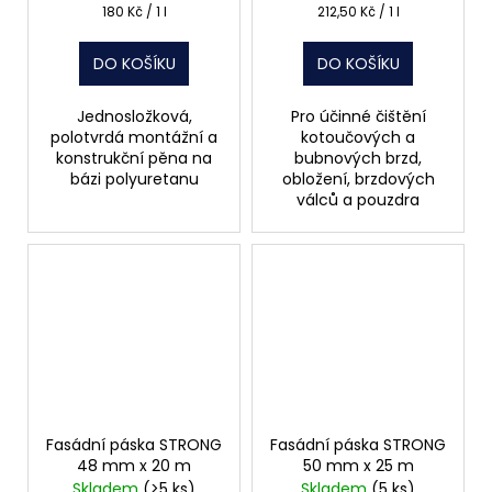
Měrná
Měrná
180 Kč / 1 l
212,50 Kč / 1 l
cena:
cena:
DO KOŠÍKU
DO KOŠÍKU
Jednosložková,
Pro účinné čištění
polotvrdá montážní a
kotoučových a
konstrukční pěna na
bubnových brzd,
bázi polyuretanu
obložení, brzdových
válců a pouzdra
Fasádní páska STRONG
Fasádní páska STRONG
48 mm x 20 m
50 mm x 25 m
Skladem
(>5 ks)
Skladem
(5 ks)