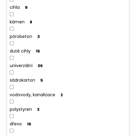
cihla
9
kámen
8
pórobeton
3
duté cihly
15
univerzální
36
sádrokarton
5
vodovody, kanalizace
2
polystyren
3
dřevo
16