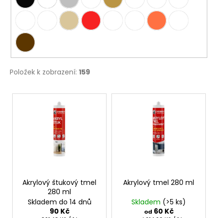
Položek k zobrazení:
159
V
ý
p
i
s
p
r
o
Akrylový štukový tmel
Akrylový tmel 280 ml
280 ml
d
Skladem do 14 dnů
Skladem
(>5 ks)
u
90 Kč
60 Kč
od