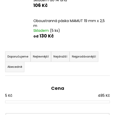
č
106 Kč
u
j
e
Oboustranná páska MAMUT 19 mm x 2,5
m
m
e
Skladem
(5 ks)
130 Kč
od
MATICE
ŠESTIHRANNÁ
Ř
PRODLOUŽENÁ
a
POZINK
Doporučujeme
Nejlevnější
Nejdražší
Nejprodávanější
z
1,50
Abecedně
Kč
e
n
í
Cena
p
5
Kč
485
Kč
r
o
d