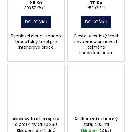
85 Kč
70 Kč
Měrná
Měrná
303,57 Kč / 1 l
250 Kč / 1 l
cena:
cena:
DO KOŠÍKU
DO KOŠÍKU
Rychleschnoucí, snadno
Plasto-elastický tmel
brousitelný tmel pro
s výbornou přilnavostí
interiérové práce
zejména
k sádrokartonům
Akrylový tmel na spáry
Antikorozní ochranný
a praskliny CEYS 280
sprej 400 ml
ml
Skladem do 14 dnů
Skladem
(3 ks)