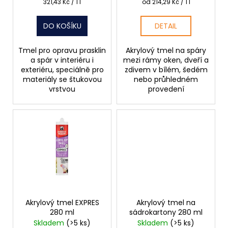
k
Měrná
Měrná
321,43 Kč / 1 l
od 214,29 Kč / 1 l
cena:
cena:
t
DO KOŠÍKU
DETAIL
ů
Tmel pro opravu prasklin
Akrylový tmel na spáry
a spár v interiéru i
mezi rámy oken, dveří a
exteriéru, speciálně pro
zdivem v bílém, šedém
materiály se štukovou
nebo průhledném
vrstvou
provedení
Akrylový tmel EXPRES
Akrylový tmel na
280 ml
sádrokartony 280 ml
Skladem
(>5 ks)
Skladem
(>5 ks)