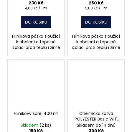
230 Kč
280 Kč
Měrná
Měrná
4,60 Kč / 1 m
5,60 Kč / 1 m
cena:
cena:
DO KOŠÍKU
DO KOŠÍKU
Hliníková páska sloužící
Hliníková páska sloužící
k obalení a tepelné
k obalení a tepelné
izolaci proti teplu i zimě
izolaci proti teplu i zimě
Hliníkový sprej 400 ml
Chemická kotva
POLYESTER Basic WIT,
300 ml
Skladem
(2 ks)
Skladem do 14 dnů
150 Kč
300 Kč