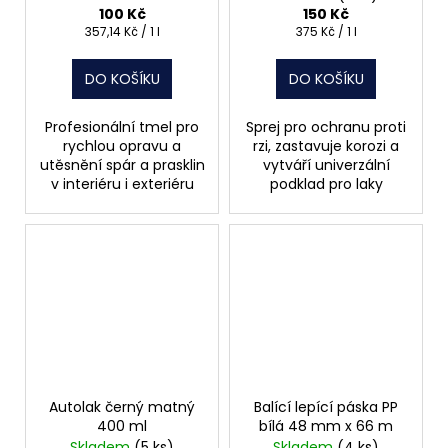
100 Kč
150 Kč
Měrná
Měrná
357,14 Kč / 1 l
375 Kč / 1 l
cena:
cena:
DO KOŠÍKU
DO KOŠÍKU
Profesionální tmel pro
Sprej pro ochranu proti
rychlou opravu a
rzi, zastavuje korozi a
utěsnění spár a prasklin
vytváří univerzální
v interiéru i exteriéru
podklad pro laky
Autolak černý matný
Balící lepící páska PP
400 ml
bílá 48 mm x 66 m
Skladem
(5 ks)
Skladem
(4 ks)