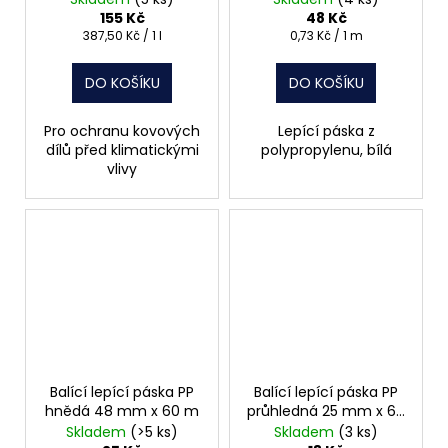
155 Kč
48 Kč
Měrná
Měrná
387,50 Kč / 1 l
0,73 Kč / 1 m
cena:
cena:
DO KOŠÍKU
DO KOŠÍKU
Pro ochranu kovových
Lepící páska z
dílů před klimatickými
polypropylenu, bílá
vlivy
Balící lepící páska PP
Balící lepící páska PP
hnědá 48 mm x 60 m
průhledná 25 mm x 66
m
Skladem
(>5 ks)
Skladem
(3 ks)