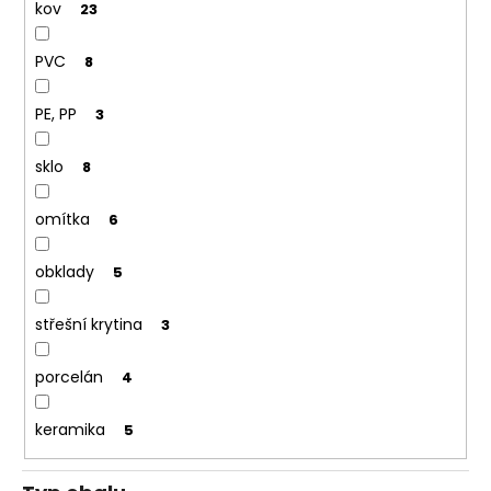
kov
23
PVC
8
PE, PP
3
sklo
8
omítka
6
obklady
5
střešní krytina
3
porcelán
4
keramika
5