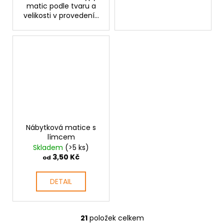
matic podle tvaru a
velikosti v provedení...
Nábytková matice s
límcem
Skladem
(>5 ks)
3,50 Kč
od
DETAIL
21
položek celkem
O