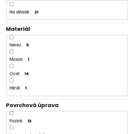
k
t
Na skladě
21
ů
Materiál
Nerez
5
Mosaz
1
Ocel
14
Hliník
1
Povrchová úprava
Pozink
13