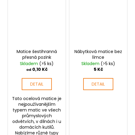
Matice šestihranná
Nábytková matice bez
přesná pozink
límce
Skladem
(>5 ks)
Skladem
(>5 ks)
0,10 Kč
5 Kč
od
DETAIL
DETAIL
Tato ocelová matice je
nejpoužívanějším
typem matic ve všech
průmyslových
odvětvích, v dílnách i u
domácích kutilů.
Nabízíme různé typy