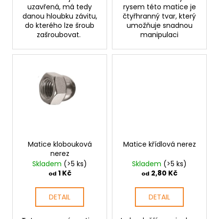
uzavřená, má tedy
rysem této matice je
danou hloubku závitu,
čtyřhranný tvar, který
do kterého lze šroub
umožňuje snadnou
zašroubovat.
manipulaci
Matice klobouková
Matice křídlová nerez
nerez
Skladem
(>5 ks)
Skladem
(>5 ks)
1 Kč
2,80 Kč
od
od
DETAIL
DETAIL