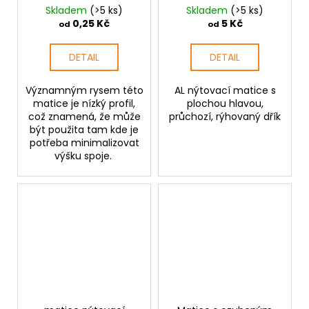
Skladem
(>5 ks)
Skladem
(>5 ks)
0,25 Kč
5 Kč
od
od
DETAIL
DETAIL
Významným rysem této
AL nýtovací matice s
matice je nízký profil,
plochou hlavou,
což znamená, že může
průchozí, rýhovaný dřík
být použita tam kde je
potřeba minimalizovat
výšku spoje.