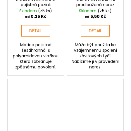
pojistná pozink
prodloužená nerez
Skladem
(>5 ks)
Skladem
(>5 ks)
0,25 Kč
5,50 Kč
od
od
DETAIL
DETAIL
Matice pojistná
Může být použita ke
šestihranná s
vzájemnému spojení
polyamidovou vložkou
závitových tyčí.
která zabraňuje
Nabízíme ji v provedení
zpětnému povolení.
nerez.