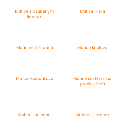
a
Matice s ozubeným
Matice nízká
j
límcem
í
t
?
Matice čtyřhranná
Matice křídlová
HLEDAT
Matice klobouková
Matice šestihranná
prodloužená
D
o
p
o
r
Matice spojovací
Matice s límcem
u