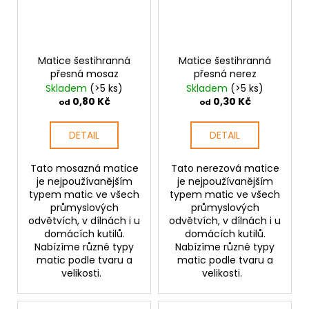
Matice šestihranná
Matice šestihranná
přesná mosaz
přesná nerez
Skladem
(>5 ks)
Skladem
(>5 ks)
0,80 Kč
0,30 Kč
od
od
DETAIL
DETAIL
Tato mosazná matice
Tato nerezová matice
je nejpoužívanějším
je nejpoužívanějším
typem matic ve všech
typem matic ve všech
průmyslových
průmyslových
odvětvích, v dílnách i u
odvětvích, v dílnách i u
domácích kutilů.
domácích kutilů.
Nabízíme různé typy
Nabízíme různé typy
matic podle tvaru a
matic podle tvaru a
velikosti.
velikosti.