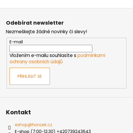
v
Z
l
á
á
Odebírat newsletter
d
p
a
Nezmeškejte žádné novinky či slevy!
a
c
t
E-mail
í
í
p
Vložením e-mailu souhlasíte s
podmínkami
r
ochrany osobních údajů
v
k
PŘIHLÁSIT SE
y
v
ý
p
i
s
Kontakt
u
eshop
@
honzek.cz
E-shop (7:00-12:30) +420739243643