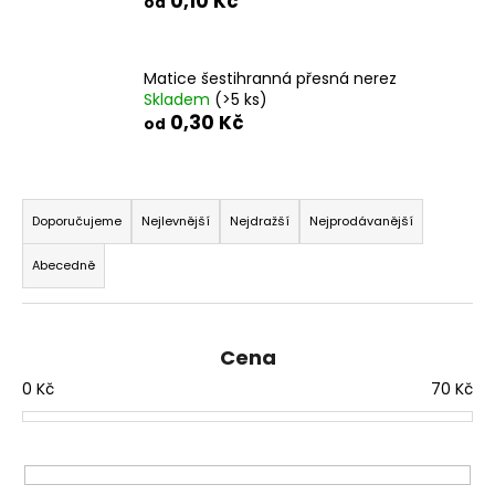
0,10 Kč
od
Matice šestihranná přesná nerez
Skladem
(>5 ks)
0,30 Kč
od
Ř
a
Doporučujeme
Nejlevnější
Nejdražší
Nejprodávanější
z
Abecedně
e
n
í
Cena
p
0
Kč
70
Kč
r
o
d
u