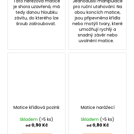
Tato nerezová matice
Jednodušší manipulace
je shora uzavřená, má
pro ruční utahování. Na
tedy danou hloubku
obou koncích matice,
závitu, do kterého lze
jsou připevněna křídla
šroub zašroubovat.
nebo motýlí tvary, které
umožňují rychlý a
snadný závěr nebo
uvolnění matice.
Matice křídlová pozink
Matice narážecí
Skladem
(>5 ks)
Skladem
(>5 ks)
0,90 Kč
0,80 Kč
od
od