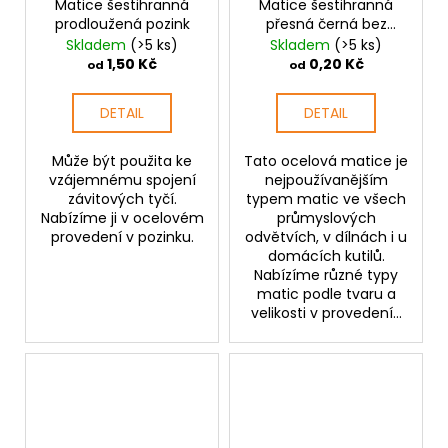
Matice šestihranná
Matice šestihranná
prodloužená pozink
přesná černá bez
povrchové úpravy
Skladem
(>5 ks)
Skladem
(>5 ks)
1,50 Kč
0,20 Kč
od
od
DETAIL
DETAIL
Může být použita ke
Tato ocelová matice je
vzájemnému spojení
nejpoužívanějším
závitových tyčí.
typem matic ve všech
Nabízíme ji v ocelovém
průmyslových
provedení v pozinku.
odvětvích, v dílnách i u
domácích kutilů.
Nabízíme různé typy
matic podle tvaru a
velikosti v provedení...