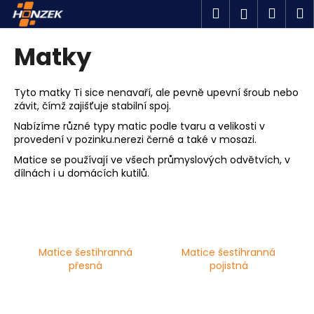
K
Přejít
Hledat
Náku
M
Přihlášen
na
o
obsah
Zpět
Zpět
košík
š
Matky
í
C
k
o
Tyto matky Ti sice nenavaří, ale
pevně upevní šroub nebo
závit, čímž zajišťuje stabilní spoj.
p
Nabízíme různé typy matic podle tvaru a velikosti v
o
provedení v pozinku.nerezi černé a také v mosazi.
t
Matice se používají ve všech průmyslových odvětvích, v
ř
dílnách i u domácích kutilů.
e
b
u
j
Matice šestihranná
Matice šestihranná
e
přesná
pojistná
t
e
n