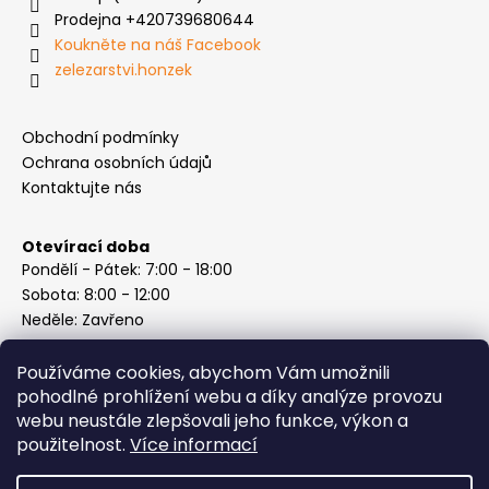
Prodejna +420739680644
Koukněte na náš Facebook
zelezarstvi.honzek
Obchodní podmínky
Ochrana osobních údajů
Kontaktujte nás
Otevírací doba
Pondělí - Pátek: 7:00 - 18:00
Sobota: 8:00 - 12:00
Neděle: Zavřeno
Používáme cookies, abychom Vám umožnili
pohodlné prohlížení webu a díky analýze provozu
webu neustále zlepšovali jeho funkce, výkon a
Instagram
použitelnost.
Více informací