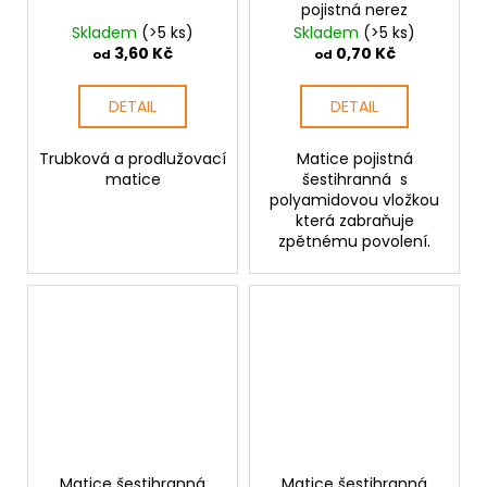
pojistná nerez
Skladem
(>5 ks)
Skladem
(>5 ks)
3,60 Kč
0,70 Kč
od
od
DETAIL
DETAIL
Trubková a prodlužovací
Matice pojistná
matice
šestihranná s
polyamidovou vložkou
která zabraňuje
zpětnému povolení.
Matice šestihranná
Matice šestihranná