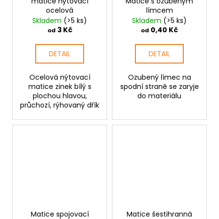
matice nýtovací
Matice s ozubeným
ocelová
límcem
Skladem
(>5 ks)
Skladem
(>5 ks)
3 Kč
0,40 Kč
od
od
DETAIL
DETAIL
Ocelová nýtovací
Ozubený límec na
matice zinek bílý s
spodní straně se zaryje
plochou hlavou,
do materiálu
průchozí, rýhovaný dřík
Matice spojovací
Matice šestihranná