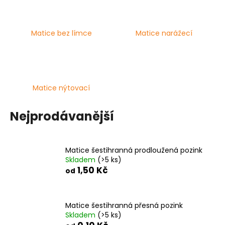
č
u
j
e
Matice bez límce
Matice narážecí
m
e
MATICE
Matice nýtovací
ŠESTIHRANNÁ
PŘESNÁ
POZINK
Nejprodávanější
0,10
Kč
Matice šestihranná prodloužená pozink
Skladem
(>5 ks)
1,50 Kč
od
Matice šestihranná přesná pozink
Skladem
(>5 ks)