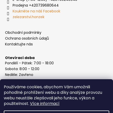
Prodejna +420739680644
Koukněte na náš Facebook
zelezarstvi.honzek
Obchodní podmínky
Ochrana osobních údajů
Kontaktujte nás
Otevírací doba
Pondělí - Pátek: 7:00 - 18:00
Sobota: 8:00 - 12:00
Neděle: Zavřeno
Používáme cookies, abychom Vám umožnili
pohodlné prohlížení webu a díky analýze provozu
webu neustále zlepšovali jeho funkce, výkon a
Instagram
použitelnost.
Více informací