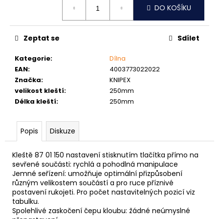
č
DO KOŠÍKU
cena:
u
j
e
Zeptat se
Sdílet
m
e
Kategorie
:
Dílna
EAN
:
4003773022022
Značka
:
KNIPEX
NÝT
velikost kleští
:
250mm
TRHACÍ
PRŮMĚR
Délka kleští
:
250mm
NÝTU
6MM
AL/ST
Popis
Diskuze
1,50
Kč
Kleště 87 01 150 nastavení stisknutím tlačítka přímo na
sevřené součásti: rychlá a pohodlná manipulace
Jemné seřízení: umožňuje optimální přizpůsobení
různým velikostem součástí a pro ruce příznivé
postavení rukojeti. Pro počet nastavitelných pozicí viz
tabulku.
Spolehlivé zaskočení čepu kloubu: žádné neúmyslné