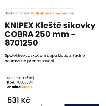
a
j
Průměrné
Neohodnoceno
Podrobnosti hodnocení
í
hodnocení
KNIPEX Kleště sikovky
produktu
t
je
?
COBRA 250 mm -
0,0
z
8701250
5
hvězdiček.
Spolehlivé zaskočení čepu kloubu: žádné
HLEDAT
neúmyslné přenastavení
D
Skladem
(>5 ks)
o
Kód:
70500084
p
Značka:
KNIPEX
o
r
531 Kč
u
Měrná