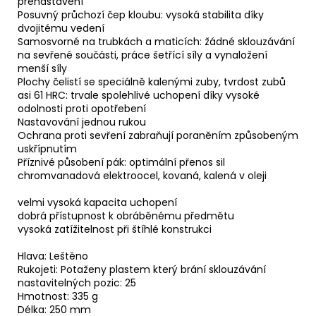
přenastavení
Posuvný průchozí čep kloubu: vysoká stabilita díky
dvojitému vedení
Samosvorné na trubkách a maticích: žádné sklouzávání
na sevřené součásti, práce šetřící síly a vynaložení
menší síly
Plochy čelistí se speciálně kalenými zuby, tvrdost zubů
asi 61 HRC: trvale spolehlivé uchopení díky vysoké
odolnosti proti opotřebení
Nastavování jednou rukou
Ochrana proti sevření zabraňují poraněním způsobeným
uskřípnutím
Příznivé působení pák: optimální přenos sil
chromvanadová elektroocel, kovaná, kalená v oleji
velmi vysoká kapacita uchopení
dobrá přístupnost k obráběnému předmětu
vysoká zatížitelnost při štíhlé konstrukci
Hlava: Leštěno
Rukojeti: Potaženy plastem který brání sklouzávání
nastavitelných pozic: 25
Hmotnost: 335 g
Délka: 250 mm