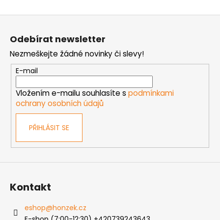
Z
á
Odebírat newsletter
p
Nezmeškejte žádné novinky či slevy!
a
t
E-mail
í
Vložením e-mailu souhlasíte s
podmínkami
ochrany osobních údajů
PŘIHLÁSIT SE
Kontakt
eshop
@
honzek.cz
E-shop (7:00-12:30) +420739243643