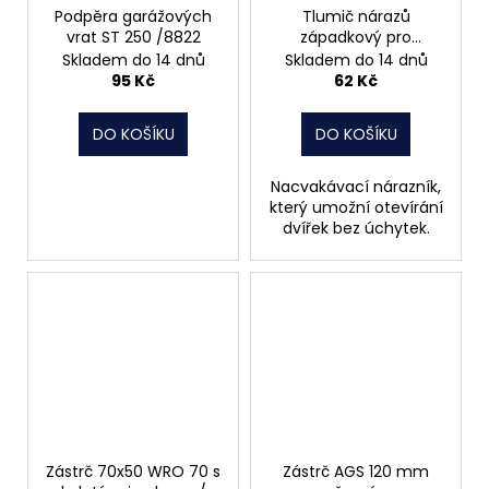
Podpěra garážových
Tlumič nárazů
vrat ST 250 /8822
západkový pro
bezúchytkové
Skladem do 14 dnů
Skladem do 14 dnů
otevírání dveří AM-
95 Kč
62 Kč
ZAT
DO KOŠÍKU
DO KOŠÍKU
Nacvakávací nárazník,
který umožní otevírání
dvířek bez úchytek.
Zástrč 70x50 WRO 70 s
Zástrč AGS 120 mm