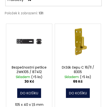
Položek k zobrazení:
131
V
ý
p
i
s
p
r
o
Bezpečnostní petlice
Držák čepu C 16/11 /
ZWK105 / 87412
8305
d
Skladem
(>5 ks)
Skladem
(>5 ks)
u
30 Kč
65 Kč
k
t
DO KOŠÍKU
DO KOŠÍKU
ů
105 x 40 x 1,5 mm