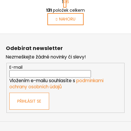
1
6
t
O
r
131
položek celkem
v
á
NAHORU
l
n
k
á
o
d
Z
v
a
á
á
c
Odebírat newsletter
n
p
í
í
Nezmeškejte žádné novinky či slevy!
p
a
r
t
E-mail
v
í
k
Vložením e-mailu souhlasíte s
podmínkami
y
ochrany osobních údajů
v
ý
PŘIHLÁSIT SE
p
i
s
u