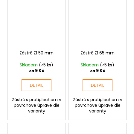
Zástrč Z1 50 mm
Zástrč Z1 65 mm
Skladem
(>5 ks)
Skladem
(>5 ks)
9 Kč
9 Kč
od
od
DETAIL
DETAIL
Zástrč s protiplechem v
Zástrč s protiplechem v
povrchové úpravě dle
povrchové úpravě dle
varianty
varianty