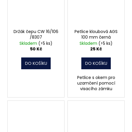
Držák čepu CW 16/106
Petlice kloubová AGS
/8307
100 mm černá
Skladem
(>5 ks)
Skladem
(>5 ks)
50 Kč
25 Kč
DO KOŠÍKU
DO KOŠÍKU
Petlice s okem pro
uzamčení pomocí
visacího zámku