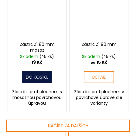
Zástrč Z1 80 mm
Zástrč Z1 90 mm
mosaz
Skladem
(>5 ks)
Skladem
(>5 ks)
19 Kč
15 Kč
od
DO KOŠÍKU
DETAIL
Zástrč s protiplechem s
Zástrč s protiplechem v
mosaznou povrchovou
povrchové úpravě dle
úpravou
varianty
NAČÍST 24 DALŠÍCH
S