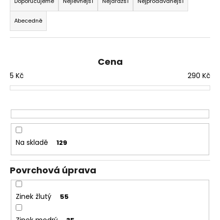
č
a
Doporučujeme
Nejlevnější
Nejdražší
Nejprodávanější
u
z
j
Abecedně
e
e
n
m
í
e
Cena
p
5
Kč
290
Kč
r
MATICE
o
ŠESTIHRANNÁ
PRODLOUŽENÁ
d
POZINK
u
1,50
k
Kč
t
Na skladě
129
ů
Povrchová úprava
Zinek žlutý
55