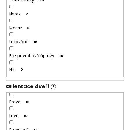
Zinek modrý
35
Nerez
2
Mosaz
6
Lakováno
16
Bez povrchové úpravy
16
Nikl
2
Orientace dveří
?
Pravé
10
Levé
10
Pravolevý
14