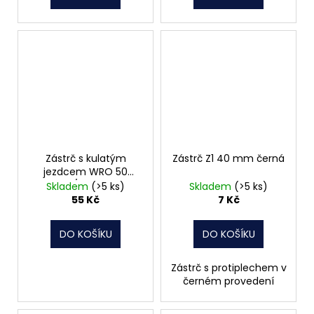
Zástrč s kulatým
Zástrč Z1 40 mm černá
jezdcem WRO 50
/8561
Skladem
(>5 ks)
Skladem
(>5 ks)
55 Kč
7 Kč
DO KOŠÍKU
DO KOŠÍKU
Zástrč s protiplechem v
černém provedení