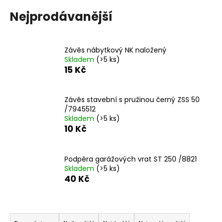
a
Nejprodávanější
j
í
t
Závěs nábytkový NK naložený
Skladem
(>5 ks)
?
15 Kč
Závěs stavební s pružinou černý ZSS 50
/7945512
HLEDAT
Skladem
(>5 ks)
10 Kč
D
Podpěra garážových vrat ST 250 /8821
o
Skladem
(>5 ks)
40 Kč
p
o
r
Ř
u