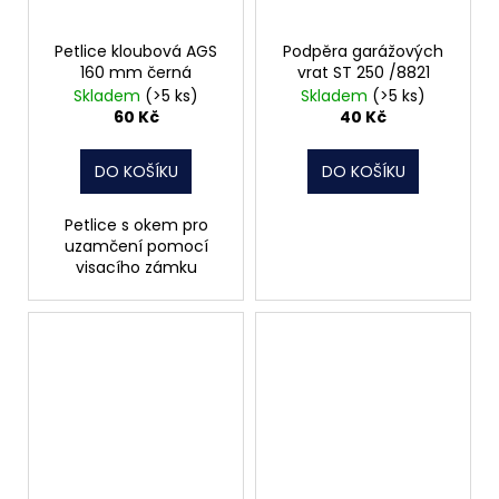
Petlice kloubová AGS
Podpěra garážových
160 mm černá
vrat ST 250 /8821
Skladem
(>5 ks)
Skladem
(>5 ks)
60 Kč
40 Kč
DO KOŠÍKU
DO KOŠÍKU
Petlice s okem pro
uzamčení pomocí
visacího zámku