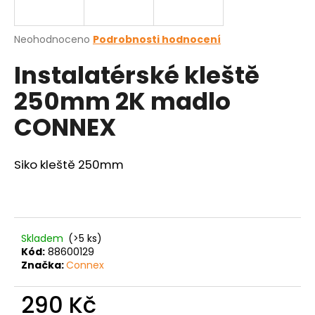
a
j
Průměrné
Neohodnoceno
Podrobnosti hodnocení
í
hodnocení
Instalatérské kleště
produktu
t
je
?
250mm 2K madlo
0,0
z
CONNEX
5
hvězdiček.
Siko kleště 250mm
HLEDAT
D
o
Skladem
(>5 ks)
Kód:
88600129
p
Značka:
Connex
o
r
290 Kč
u