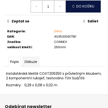
č
Měrná
u
DO KOŠÍKU
cena:
j
e
m
Zeptat se
Sdílet
e
Kategorie
:
Dílna
EAN
:
4035300917181
NÝT
Značka
:
CONNEX
TRHACÍ
velikost kleští
:
250mm
S
VELKOU
HLAVOU
PRŮMĚR
Popis
Diskuze
NÝTU
4MM
Instalatérské kleště COXT206250 s průvlečným kloubem,
AL/ST
2 komponentní rukojeť, testováno TÜV Süd/GS
1
Kč
Rozměry: 0,29 x 0,08 x 0,02 m
Z
á
Odebírat newsletter