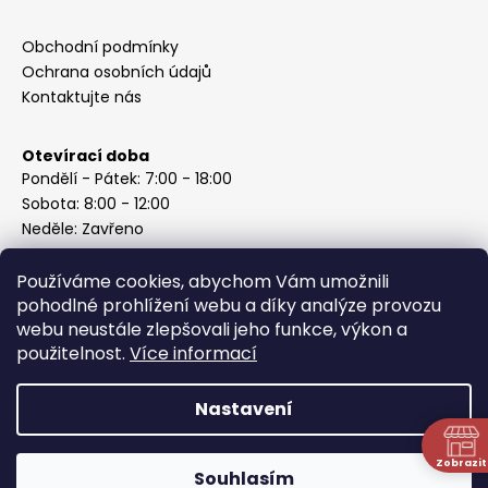
Obchodní podmínky
Ochrana osobních údajů
Kontaktujte nás
Otevírací doba
Pondělí - Pátek: 7:00 - 18:00
Sobota: 8:00 - 12:00
Neděle: Zavřeno
Používáme cookies, abychom Vám umožnili
pohodlné prohlížení webu a díky analýze provozu
webu neustále zlepšovali jeho funkce, výkon a
Instagram
použitelnost.
Více informací
Nastavení
Vytvořil Shoptet
Copyright 2026
ABC Železářství Honzek
. Všechna práva
Zobrazit
Souhlasím
vyhrazena.
N