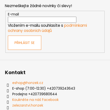
p
Nezmeškejte žádné novinky či slevy!
a
t
E-mail
í
Vložením e-mailu souhlasíte s
podmínkami
ochrany osobních údajů
PŘIHLÁSIT SE
Kontakt
eshop
@
honzek.cz
E-shop (7:00-12:30) +420739243643
Prodejna +420739680644
Koukněte na náš Facebook
zelezarstvi.honzek