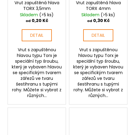
Vrut zapuštěná hlava
Vrut zapuštěná hlava
TORX 3,5mm
TORX 4mm
Skladem
(>5 ks)
Skladem
(>5 ks)
0,20 Kč
0,30 Kč
od
od
DETAIL
DETAIL
Vrut s zapuštěnou
Vrut s zapuštěnou
hlavou typu Torx je
hlavou typu Torx je
speciální typ šroubu,
speciální typ šroubu,
který je vybaven hlavou
který je vybaven hlavou
se specifickým tvarem
se specifickým tvarem
zářezů ve tvaru
zářezů ve tvaru
šestihranu s tupými
šestihranu s tupými
rohy. Můžete si vybrat z
rohy. Můžete si vybrat z
různých...
různých...