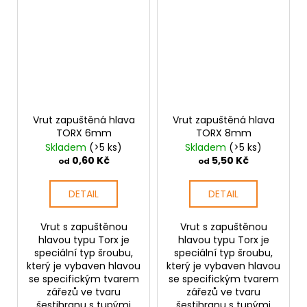
Vrut zapuštěná hlava
Vrut zapuštěná hlava
TORX 6mm
TORX 8mm
Skladem
(>5 ks)
Skladem
(>5 ks)
0,60 Kč
5,50 Kč
od
od
DETAIL
DETAIL
Vrut s zapuštěnou
Vrut s zapuštěnou
hlavou typu Torx je
hlavou typu Torx je
speciální typ šroubu,
speciální typ šroubu,
který je vybaven hlavou
který je vybaven hlavou
se specifickým tvarem
se specifickým tvarem
zářezů ve tvaru
zářezů ve tvaru
šestihranu s tupými
šestihranu s tupými