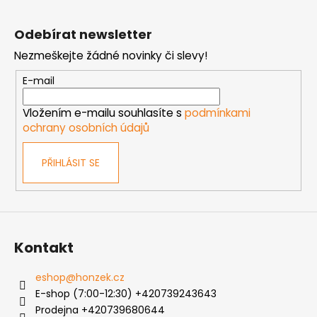
Z
v
a
á
á
c
Odebírat newsletter
n
p
í
í
Nezmeškejte žádné novinky či slevy!
p
a
r
t
E-mail
v
í
k
Vložením e-mailu souhlasíte s
podmínkami
y
ochrany osobních údajů
v
ý
PŘIHLÁSIT SE
p
i
s
u
Kontakt
eshop
@
honzek.cz
E-shop (7:00-12:30) +420739243643
Prodejna +420739680644