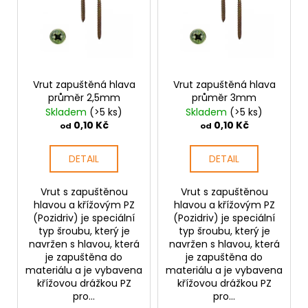
i
s
p
r
o
Vrut zapuštěná hlava
Vrut zapuštěná hlava
průměr 2,5mm
průměr 3mm
d
Skladem
(>5 ks)
Skladem
(>5 ks)
u
0,10 Kč
0,10 Kč
od
od
k
t
DETAIL
DETAIL
ů
Vrut s zapuštěnou
Vrut s zapuštěnou
hlavou a křížovým PZ
hlavou a křížovým PZ
(Pozidriv) je speciální
(Pozidriv) je speciální
typ šroubu, který je
typ šroubu, který je
navržen s hlavou, která
navržen s hlavou, která
je zapuštěna do
je zapuštěna do
materiálu a je vybavena
materiálu a je vybavena
křížovou drážkou PZ
křížovou drážkou PZ
pro...
pro...