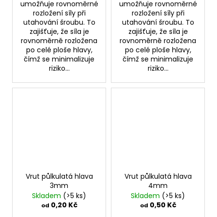
umožňuje rovnoměrné
umožňuje rovnoměrné
rozložení síly při
rozložení síly při
utahování šroubu. To
utahování šroubu. To
zajišťuje, že síla je
zajišťuje, že síla je
rovnoměrně rozložena
rovnoměrně rozložena
po celé ploše hlavy,
po celé ploše hlavy,
čímž se minimalizuje
čímž se minimalizuje
riziko...
riziko...
Vrut půlkulatá hlava
Vrut půlkulatá hlava
3mm
4mm
Skladem
(>5 ks)
Skladem
(>5 ks)
0,20 Kč
0,50 Kč
od
od