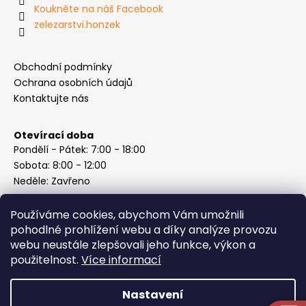
Koukněte na náš Facebook
zelezarstvi.honzek
Obchodní podmínky
Ochrana osobních údajů
Kontaktujte nás
Otevírací doba
Pondělí - Pátek: 7:00 - 18:00
Sobota: 8:00 - 12:00
Neděle: Zavřeno
Používáme cookies, abychom Vám umožnili
pohodlné prohlížení webu a díky analýze provozu
webu neustále zlepšovali jeho funkce, výkon a
Instagram
použitelnost.
Více informací
Nastavení
Vytvořil Shoptet