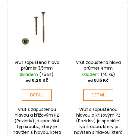
Vrut zapuštěná hlava
Vrut zapuštěná hlava
průměr 3,5mm
průměr 4mm
Skladem
(>5 ks)
Skladem
(>5 ks)
0,20 Kč
0,15 Kč
od
od
DETAIL
DETAIL
Vrut s zapuštěnou
Vrut s zapuštěnou
hlavou a křížovým PZ
hlavou a křížovým PZ
(Pozidriv) je speciální
(Pozidriv) je speciální
typ šroubu, který je
typ šroubu, který je
navržen s hlavou, která
navržen s hlavou, která