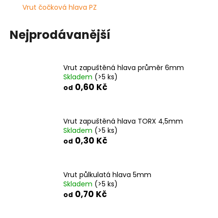
Vrut čočková hlava PZ
a
j
Nejprodávanější
í
t
?
Vrut zapuštěná hlava průměr 6mm
Skladem
(>5 ks)
0,60 Kč
od
HLEDAT
Vrut zapuštěná hlava TORX 4,5mm
Skladem
(>5 ks)
0,30 Kč
od
D
o
Vrut půlkulatá hlava 5mm
p
Skladem
(>5 ks)
o
0,70 Kč
od
r
u