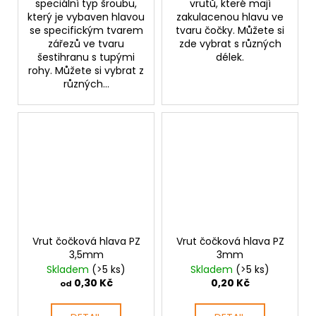
speciální typ šroubu,
vrutů, které mají
který je vybaven hlavou
zakulacenou hlavu ve
se specifickým tvarem
tvaru čočky. Můžete si
zářezů ve tvaru
zde vybrat s různých
šestihranu s tupými
délek.
rohy. Můžete si vybrat z
různých...
Vrut čočková hlava PZ
Vrut čočková hlava PZ
3,5mm
3mm
Skladem
(>5 ks)
Skladem
(>5 ks)
0,30 Kč
0,20 Kč
od