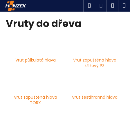
K
Přejít
Hledat
Náku
M
Přihlášen
na
o
obsah
Zpět
Zpět
košík
š
Vruty do dřeva
í
C
k
o
p
o
Vrut půlkulatá hlava
Vrut zapuštěná hlava
t
křížový PZ
ř
e
b
u
Vrut zapuštěná hlava
Vrut šestihranná hlava
j
TORX
e
t
e
n