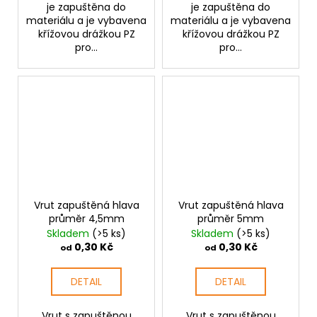
je zapuštěna do
je zapuštěna do
materiálu a je vybavena
materiálu a je vybavena
křížovou drážkou PZ
křížovou drážkou PZ
pro...
pro...
Vrut zapuštěná hlava
Vrut zapuštěná hlava
průměr 4,5mm
průměr 5mm
Skladem
(>5 ks)
Skladem
(>5 ks)
0,30 Kč
0,30 Kč
od
od
DETAIL
DETAIL
Vrut s zapuštěnou
Vrut s zapuštěnou