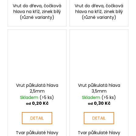
Vrut do dřeva, čočková
Vrut do dřeva, čočková
hlava na kříž, zinek bílý
hlava na kříž, zinek bílý
(různé varianty)
(různé varianty)
Vrut půlkulatá hlava
Vrut půlkulatá hlava
2,5mm
3,5mm
Skladem
(>5 ks)
Skladem
(>5 ks)
0,20 Kč
0,30 Kč
od
od
DETAIL
DETAIL
Tvar půlkulaté hlavy
Tvar půlkulaté hlavy