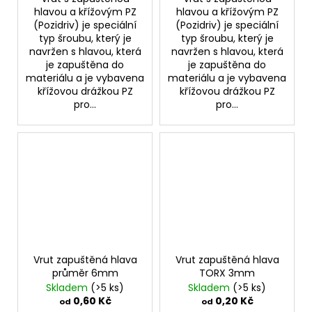
hlavou a křížovým PZ
hlavou a křížovým PZ
(Pozidriv) je speciální
(Pozidriv) je speciální
typ šroubu, který je
typ šroubu, který je
navržen s hlavou, která
navržen s hlavou, která
je zapuštěna do
je zapuštěna do
materiálu a je vybavena
materiálu a je vybavena
křížovou drážkou PZ
křížovou drážkou PZ
pro...
pro...
Vrut zapuštěná hlava
Vrut zapuštěná hlava
průměr 6mm
TORX 3mm
Skladem
(>5 ks)
Skladem
(>5 ks)
0,60 Kč
0,20 Kč
od
od