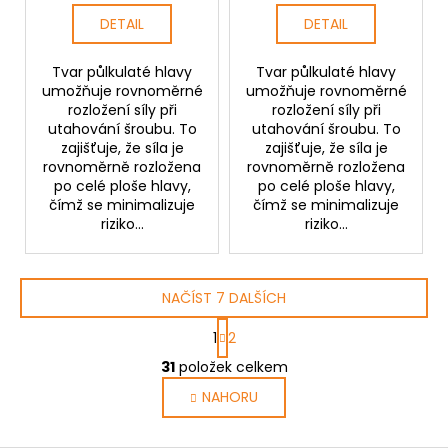
DETAIL
DETAIL
Tvar půlkulaté hlavy
Tvar půlkulaté hlavy
umožňuje rovnoměrné
umožňuje rovnoměrné
rozložení síly při
rozložení síly při
utahování šroubu. To
utahování šroubu. To
zajišťuje, že síla je
zajišťuje, že síla je
rovnoměrně rozložena
rovnoměrně rozložena
po celé ploše hlavy,
po celé ploše hlavy,
čímž se minimalizuje
čímž se minimalizuje
riziko...
riziko...
NAČÍST 7 DALŠÍCH
S
1
2
t
O
r
31
položek celkem
v
á
NAHORU
l
n
k
á
o
d