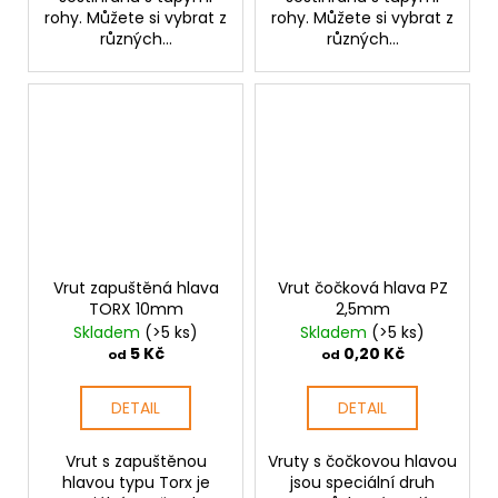
rohy. Můžete si vybrat z
rohy. Můžete si vybrat z
různých...
různých...
Vrut zapuštěná hlava
Vrut čočková hlava PZ
TORX 10mm
2,5mm
Skladem
(>5 ks)
Skladem
(>5 ks)
5 Kč
0,20 Kč
od
od
DETAIL
DETAIL
Vrut s zapuštěnou
Vruty s čočkovou hlavou
hlavou typu Torx je
jsou speciální druh