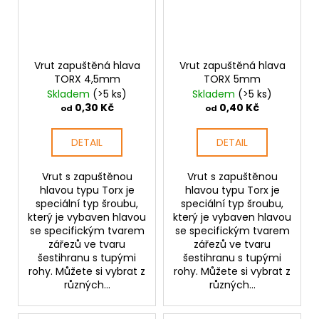
Vrut zapuštěná hlava
Vrut zapuštěná hlava
TORX 4,5mm
TORX 5mm
Skladem
(>5 ks)
Skladem
(>5 ks)
0,30 Kč
0,40 Kč
od
od
DETAIL
DETAIL
Vrut s zapuštěnou
Vrut s zapuštěnou
hlavou typu Torx je
hlavou typu Torx je
speciální typ šroubu,
speciální typ šroubu,
který je vybaven hlavou
který je vybaven hlavou
se specifickým tvarem
se specifickým tvarem
zářezů ve tvaru
zářezů ve tvaru
šestihranu s tupými
šestihranu s tupými
rohy. Můžete si vybrat z
rohy. Můžete si vybrat z
různých...
různých...