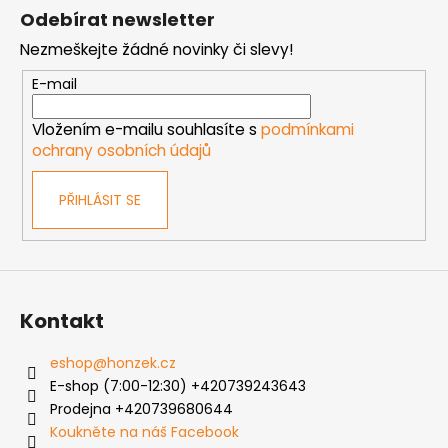
á
Odebírat newsletter
p
Nezmeškejte žádné novinky či slevy!
a
t
E-mail
í
Vložením e-mailu souhlasíte s
podmínkami
ochrany osobních údajů
PŘIHLÁSIT SE
Kontakt
eshop
@
honzek.cz
E-shop (7:00-12:30) +420739243643
Prodejna +420739680644
Koukněte na náš Facebook