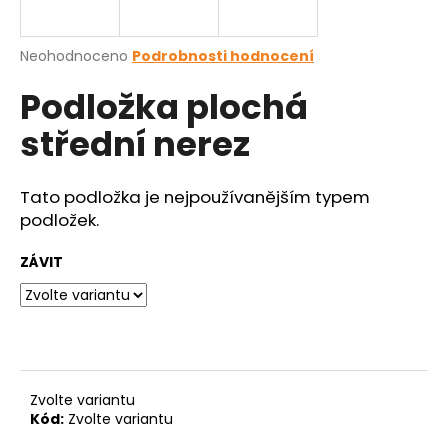
a
j
Průměrné
Neohodnoceno
Podrobnosti hodnocení
í
hodnocení
Podložka plochá
produktu
t
je
?
střední nerez
0,0
z
5
hvězdiček.
Tato podložka je nejpoužívanějším typem
podložek.
HLEDAT
ZÁVIT
D
o
p
o
Zvolte variantu
r
Kód:
Zvolte variantu
u