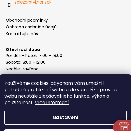
zelezarstvi.honzek
Obchodní podmínky
Ochrana osobních údajů
Kontaktujte nás
Otevírací doba
Pondělí - Pátek: 7:00 - 18:00
Sobota: 8:00 - 12:00
Neděle: Zavřeno
Používáme cookies, abychom Vám umožnili
pohodlné prohlížení webu a díky analýze provozu
webu neustále zlepšovali jeho funkce, výkon a
Instagram
použitelnost.
Více informací
Nastavení
Vytvořil Shoptet
Copyright 2026
ABC Železářství Honzek
. Všechna práva