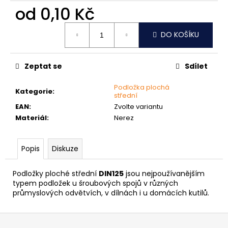
č
od
0,10 Kč
u
j
Měrná
e
DO KOŠÍKU
cena:
m
e
Zeptat se
Sdílet
PODLOŽKA
Podložka plochá
Kategorie
:
PÉROVÁ
střední
ČTVERCOVÁ
EAN
:
Zvolte variantu
NEREZ
Materiál
:
Nerez
0,10
Kč
Popis
Diskuze
Podložky ploché střední
DIN125
jsou nejpoužívanějším
typem podložek u šroubových spojů v různých
průmyslových odvětvích, v dílnách i u domácích kutilů.
Z