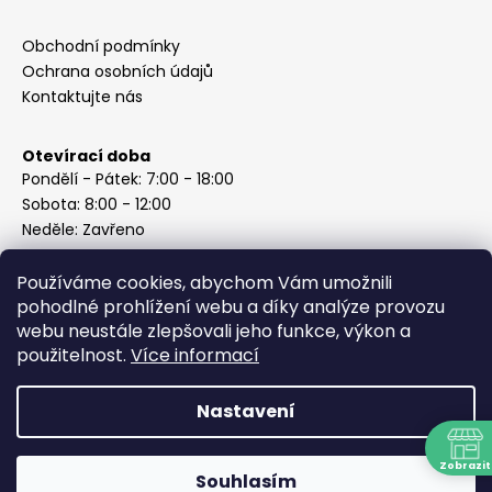
Obchodní podmínky
Ochrana osobních údajů
Kontaktujte nás
Otevírací doba
Pondělí - Pátek: 7:00 - 18:00
Sobota: 8:00 - 12:00
Neděle: Zavřeno
Používáme cookies, abychom Vám umožnili
pohodlné prohlížení webu a díky analýze provozu
webu neustále zlepšovali jeho funkce, výkon a
Instagram
použitelnost.
Více informací
Nastavení
Vytvořil Shoptet
Copyright 2026
ABC Železářství Honzek
. Všechna práva
Zobrazit
Souhlasím
vyhrazena.
N