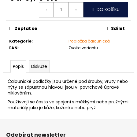
č
Měrná
u
DO KOŠÍKU
cena:
j
e
m
Zeptat se
Sdílet
e
Kategorie
:
Podložka čalounická
EAN
:
Zvolte variantu
NÝT
DUTÝ
DVOJDÍLNÝ
Popis
Diskuze
3,5X10
NIKL
2
Čalounické podložky jsou určené pod šrouby, vruty nebo
Kč
nýty se zápustnou hlavou jsou v povrchové úpravě
niklováním.
Používvají se často ve spojení s měkkými nebo pružnými
materiály jako je kůže, koženka nebo pryž.
Z
á
Odebírat newsletter