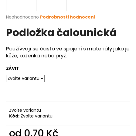
a
j
Průměrné
Neohodnoceno
Podrobnosti hodnocení
í
hodnocení
Podložka čalounická
produktu
t
je
?
0,0
z
Používvají se často ve spojení s materiály jako je
5
kůže, koženka nebo pryž.
hvězdiček.
ZÁVIT
HLEDAT
D
o
p
Zvolte variantu
o
Kód:
Zvolte variantu
r
u
od
0,70 Kč