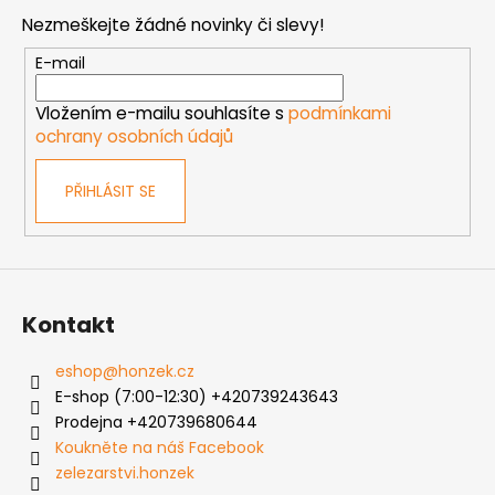
p
Nezmeškejte žádné novinky či slevy!
a
t
E-mail
í
Vložením e-mailu souhlasíte s
podmínkami
ochrany osobních údajů
PŘIHLÁSIT SE
Kontakt
eshop
@
honzek.cz
E-shop (7:00-12:30) +420739243643
Prodejna +420739680644
Koukněte na náš Facebook
zelezarstvi.honzek