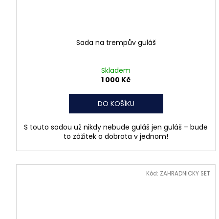
Sada na trempův guláš
Skladem
1 000 Kč
DO KOŠÍKU
S touto sadou už nikdy nebude guláš jen guláš – bude
to zážitek a dobrota v jednom!
Kód:
ZAHRADNICKY SET