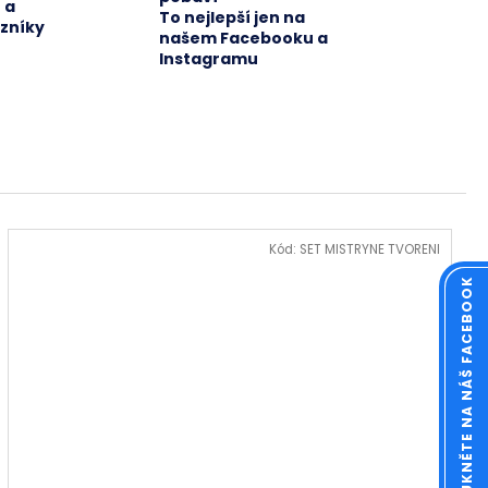
 a
To nejlepší jen na
azníky
našem Facebooku a
Instagramu
Kód:
SET MISTRYNE TVORENI
KOUKNĚTE NA NÁŠ FACEBOOK