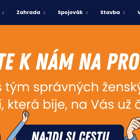
Zahrada
Spojovák
Stavba
Co potřebujete najít?
HLEDAT
Doporučujeme