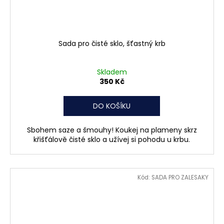
Sada pro čisté sklo, šťastný krb
Skladem
350 Kč
DO KOŠÍKU
Sbohem saze a šmouhy! Koukej na plameny skrz
křišťálově čisté sklo a užívej si pohodu u krbu.
Kód:
SADA PRO ZALESAKY