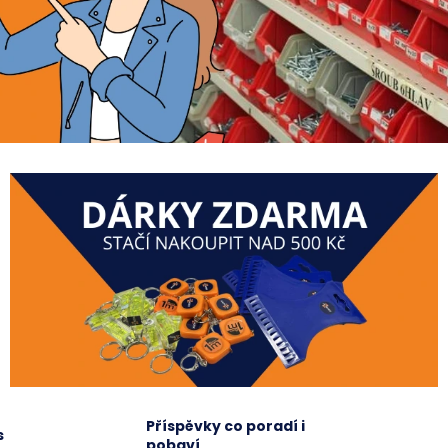
OVÁ ČTVERCOVÁ NEREZ
Příspěvky co poradí i
s
pobaví