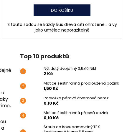
DO KOŠÍKU
S touto sadou se každý kus dřeva cítí ohroženě… a vy
jako umělec neporazitelně
Top 10 produktů
Nýt dutý dvojdílný 3,5x10 Nikl
dejně
2 Kč
Matice šestihranná prodloužená pozink
1,50 Kč
 u
Podložka pérová čtvercová nerez
taky
0,10 Kč
víme,
Matice šestihranná přesná pozink
0,10 Kč
kou
Šroub do kovu samovrtný TEX
 a
šestihranná hlava 5,5 mm