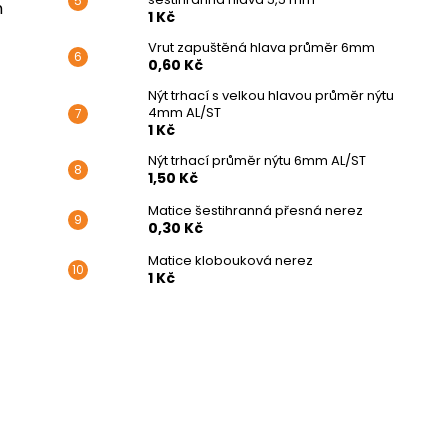
m
1 Kč
Vrut zapuštěná hlava průměr 6mm
0,60 Kč
Nýt trhací s velkou hlavou průměr nýtu
4mm AL/ST
1 Kč
Nýt trhací průměr nýtu 6mm AL/ST
1,50 Kč
Matice šestihranná přesná nerez
0,30 Kč
Matice klobouková nerez
1 Kč