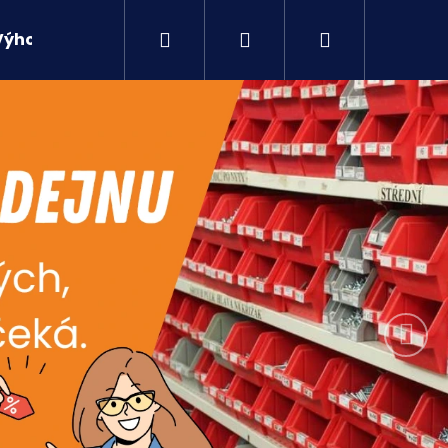
Hledat
Přihlášení
Nákupní
Výhodné sety
Kontakty
Následují
košík
Následující