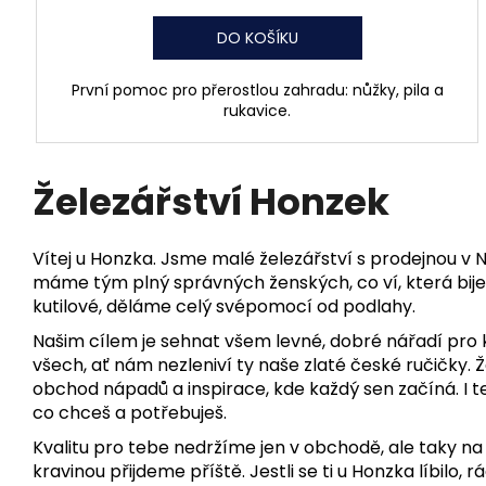
DO KOŠÍKU
První pomoc pro přerostlou zahradu: nůžky, pila a
rukavice.
Železářství Honzek
Vítej u Honzka. Jsme malé železářství s prodejnou 
máme tým plný správných ženských, co ví, která bije.
kutilové, děláme celý svépomocí od podlahy.
Našim cílem je sehnat všem levné, dobré nářadí pro k
všech, ať nám nezleniví ty naše zlaté české ručičky. 
obchod nápadů a inspirace, kde každý sen začíná. I 
co chceš a potřebuješ.
Kvalitu pro tebe nedržíme jen v obchodě, ale taky na
kravinou přijdeme příště. Jestli se ti u Honzka líbilo