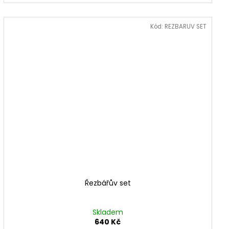
Kód:
REZBARUV SET
Řezbářův set
Skladem
640 Kč