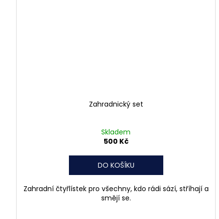
Zahradnický set
Skladem
500 Kč
DO KOŠÍKU
Zahradní čtyřlístek pro všechny, kdo rádi sází, stříhají a
smějí se.