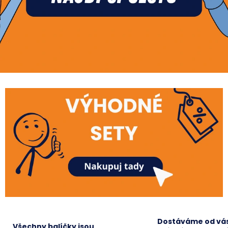
MATICE ŠESTIHRANNÁ PRODLOUŽENÁ
PODLOŽKA PÉR
POZINK
0,10 Kč
1,50 Kč
Dostáváme od vá
Všechny balíčky jsou