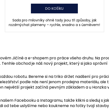
DO KOŠÍKU
Sada pro milovníky ohně tady jsou tři způsoby, jak
rozdmýchat plameny – rychle, snadno a s úsměvem!
v Novém Jičíně a e-shopem pro práce všeho druhu. Na pro
 Tenhle obchod je náš nový projekt, který si jako správní
aždou robotu. Bereme si na triko držet nadšení pro práci
Železářství podle nás není jenom prodejna materiálu, ale 
ten největší projekt začíná pevným základem a u Honzka 
 našem Facebooku a Instagramu, takže klikni a sleduj s ja
, rádi od tebe uslyšíme nebo koukneme na fotky tvojí stavby