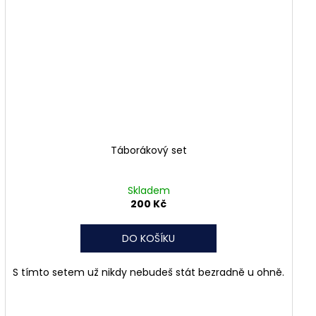
Táborákový set
Skladem
200 Kč
DO KOŠÍKU
S tímto setem už nikdy nebudeš stát bezradně u ohně.