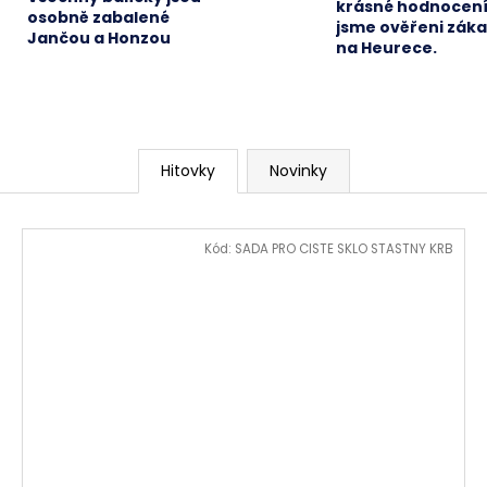
krásné hodnocení
osobně zabalené
jsme ověřeni zák
Jančou a Honzou
na Heurece.
Hitovky
Novinky
Kód:
SADA PRO CISTE SKLO STASTNY KRB