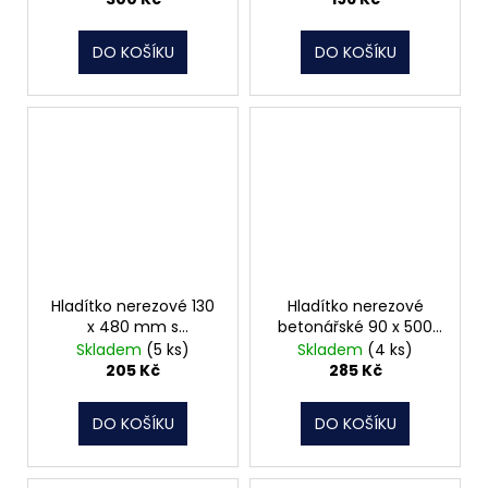
062045
DO KOŠÍKU
DO KOŠÍKU
Hladítko nerezové 130
Hladítko nerezové
x 480 mm s
betonářské 90 x 500
celodřevěným
mm, 061924
Skladem
(5 ks)
Skladem
(4 ks)
držadlem HN60
205 Kč
285 Kč
062047
DO KOŠÍKU
DO KOŠÍKU