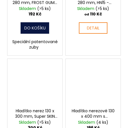
280 mm, FROST GUMA
280 mm, HN15 -
062835
zubové
Skladem
(>5 ks)
Skladem
(>5 ks)
192 Kč
110 Kč
od
DO KOŠÍKU
DETAIL
Speciální patentované
zuby
Hladítko nerez 130 x
Hladítko nerezové 130
300 mm, Super SKIN
x 400 mm s
TOUCH 062425
celodřevěným
Skladem
(>5 ks)
Skladem
(4 ks)
držadlem HN60
300 Kč
196 Kč