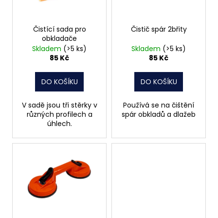
p
r
o
Čistící sada pro
Čistič spár 2břity
obkladače
d
Skladem
(>5 ks)
Skladem
(>5 ks)
u
85 Kč
85 Kč
k
t
DO KOŠÍKU
DO KOŠÍKU
ů
V sadě jsou tři stěrky v
Používá se na čištění
různých profilech a
spár obkladů a dlažeb
úhlech.