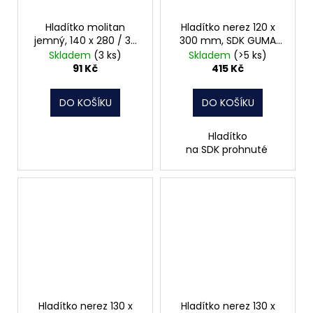
Hladítko molitan
Hladítko nerez 120 x
jemný, 140 x 280 / 30
300 mm, SDK GUMA
mm, 066424
062465
Skladem
(3 ks)
Skladem
(>5 ks)
91 Kč
415 Kč
DO KOŠÍKU
DO KOŠÍKU
Hladítko
na SDK prohnuté
Hladítko nerez 130 x
Hladítko nerez 130 x