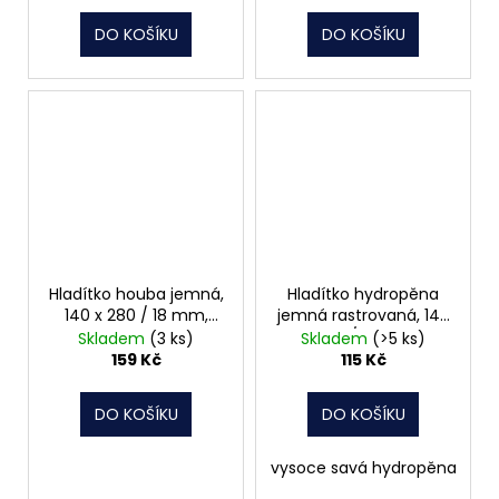
DO KOŠÍKU
DO KOŠÍKU
Hladítko houba jemná,
Hladítko hydropěna
140 x 280 / 18 mm,
jemná rastrovaná, 140
066260
x 280 / 30 mm,
Skladem
(3 ks)
Skladem
(>5 ks)
066732
159 Kč
115 Kč
DO KOŠÍKU
DO KOŠÍKU
vysoce savá hydropěna