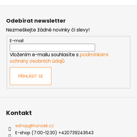
o
d
Z
v
a
á
á
c
Odebírat newsletter
n
p
í
í
Nezmeškejte žádné novinky či slevy!
p
a
r
t
E-mail
v
í
k
Vložením e-mailu souhlasíte s
podmínkami
y
ochrany osobních údajů
v
ý
PŘIHLÁSIT SE
p
i
s
u
Kontakt
eshop
@
honzek.cz
E-shop (7:00-12:30) +420739243643