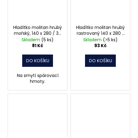
Hladítko molitan hrubý
Hladítko molitan hrubý
mořský, 140 x 280 / 30
rastrovaný 140 x 280 /
mm, 066672
30 mm, 066674
Skladem
(5 ks)
Skladem
(>5 ks)
81 Kč
93 Kč
DO KOŠÍKU
DO KOŠÍKU
Na smytí spárovací
hmoty.