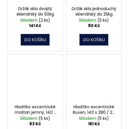
Držák skla dvojitý
Držák skla jednoduchý
sklenářský do 50kg
sklenářský do 25kg
Skladem
(2 ks)
Skladem
(5 ks)
141 Kč
80 Kč
DO KOŠÍKU
DO KOŠÍKU
Hladítko excentrické
Hladítko excentrické
molitan jemný, 140 x
Ruven, 140 x 280 / 20
280 / 30 mm, 065952
mm, 065962
Skladem
(5 ks)
Skladem
(5 ks)
83 Kč
161 Kč