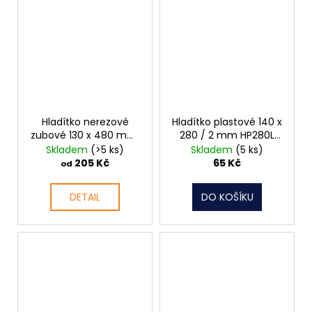
Hladítko nerezové
Hladítko plastové 140 x
zubové 130 x 480 mm,
280 / 2 mm HP280L
HN60
Profi 062528
Skladem
(>5 ks)
Skladem
(5 ks)
205 Kč
65 Kč
od
DETAIL
DO KOŠÍKU