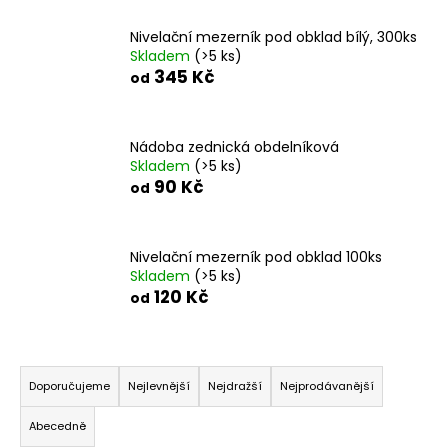
č
u
Nivelační mezerník pod obklad bílý, 300ks
j
Skladem
(>5 ks)
e
345 Kč
od
m
e
Nádoba zednická obdelníková
Skladem
(>5 ks)
NÝT
90 Kč
TRHACÍ
od
PRŮMĚR
NÝTU
6MM
AL/ST
Nivelační mezerník pod obklad 100ks
Skladem
(>5 ks)
1,50
120 Kč
od
Kč
Ř
a
Doporučujeme
Nejlevnější
Nejdražší
Nejprodávanější
z
Abecedně
e