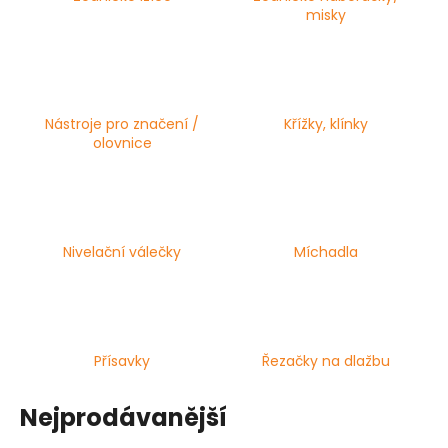
misky
a
j
í
t
?
Nástroje pro značení /
Křížky, klínky
olovnice
HLEDAT
Nivelační válečky
Míchadla
D
o
p
Přísavky
Řezačky na dlažbu
o
r
Nejprodávanější
u