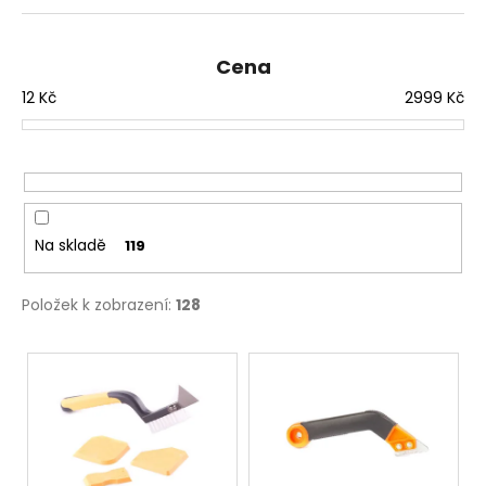
n
í
Cena
p
12
Kč
2999
Kč
r
o
d
u
k
t
Na skladě
119
ů
Položek k zobrazení:
128
V
ý
p
i
s