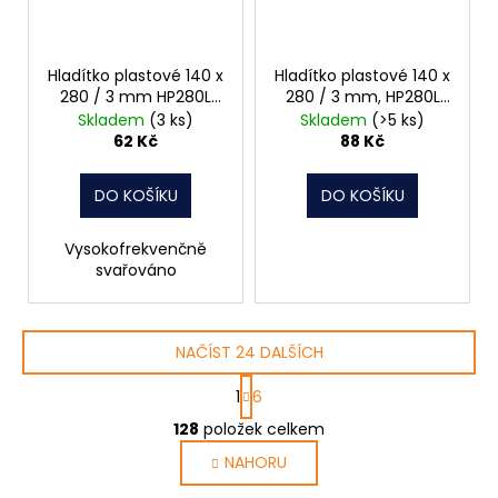
Hladítko plastové 140 x
Hladítko plastové 140 x
280 / 3 mm HP280L
280 / 3 mm, HP280L
Standard 062522
Profi 062526
Skladem
(3 ks)
Skladem
(>5 ks)
62 Kč
88 Kč
DO KOŠÍKU
DO KOŠÍKU
Vysokofrekvenčně
svařováno
NAČÍST 24 DALŠÍCH
S
1
6
t
O
r
128
položek celkem
v
á
NAHORU
l
n
k
á