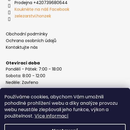
Prodejna +420739680644
Koukněte na náš Facebook
zelezarstvi.honzek
Obchodní podmínky
Ochrana osobních údajů
Kontaktujte nás
Otevírací doba
Pondělí - Pátek: 7:00 - 18:00
Sobota: 8:00 - 12:00
Neděle: Zavřeno
Používáme cookies, abychom Vám umožnili
pohodlné prohlížení webu a díky analýze provozu
webu neustále zlepšovali jeho funkce, výkon a
Instagram
použitelnost.
Více informací