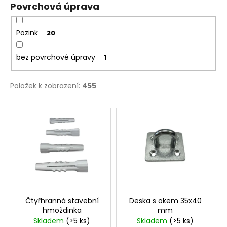
Povrchová úprava
Pozink
20
bez povrchové úpravy
1
Položek k zobrazení:
455
V
ý
p
i
s
p
r
o
Čtyřhranná stavební
Deska s okem 35x40
hmoždinka
mm
d
Skladem
(>5 ks)
Skladem
(>5 ks)