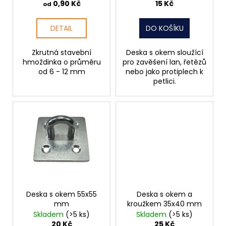
u
0,90 Kč
15 Kč
od
k
t
DETAIL
DO KOŠÍKU
ů
Zkrutná stavební
Deska s okem sloužící
hmoždinka o průměru
pro zavěšení lan, řetězů
od 6 - 12 mm
nebo jako protiplech k
petlici.
Deska s okem 55x55
Deska s okem a
mm
kroužkem 35x40 mm
Skladem
(>5 ks)
Skladem
(>5 ks)
20 Kč
25 Kč