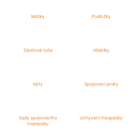
a
j
Matky
Podložky
í
t
?
Závitové tyče
Hřebíky
HLEDAT
Nýty
Spojovací prvky
D
o
p
Sady spojovacího
Uchycení houpačky
o
materiálu
r
u