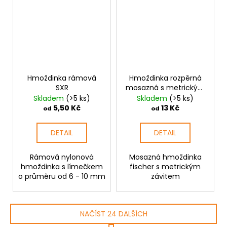
Hmoždinka rámová
Hmoždinka rozpěrná
SXR
mosazná s metrickým
závitem MS
Skladem
(>5 ks)
Skladem
(>5 ks)
5,50 Kč
13 Kč
od
od
DETAIL
DETAIL
Rámová nylonová
Mosazná hmoždinka
hmoždinka s límečkem
fischer s metrickým
o průměru od 6 - 10 mm
závitem
NAČÍST 24 DALŠÍCH