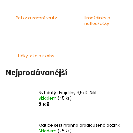
č
u
j
Patky a zemní vruty
Hmoždinky a
e
natloukačky
m
e
VRUT
ZAPUŠTĚNÁ
Háky, oka a skoby
HLAVA
PRŮMĚR
6MM
Nejprodávanější
0,60
Kč
Nýt dutý dvojdílný 3,5x10 Nikl
Skladem
(>5 ks)
2 Kč
Matice šestihranná prodloužená pozink
Skladem
(>5 ks)