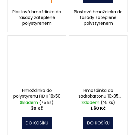
Plastová hmoždinka do
Plastová hmoždinka do
fasády zateplené
fasády zateplené
polystyrenem
polystyrenem
Hmoždinka do
Hmoždinka do
polystyrenu FID II 18x50
sádrokartonu 10x35
TURBO
Skladem
(>5 ks)
Skladem
(>5 ks)
30 Kč
1,60 Kč
DO KOŠÍKU
DO KOŠÍKU