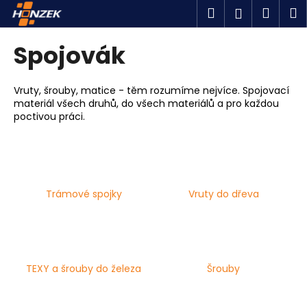
K
Přejít
Hledat
Náku
M
Přihlášen
na
o
obsah
Zpět
Zpět
košík
š
Spojovák
í
C
k
o
Vruty, šrouby, matice - těm rozumíme nejvíce. Spojovací
materiál všech druhů, do všech materiálů a pro každou
p
poctivou práci.
o
t
ř
e
Trámové spojky
Vruty do dřeva
b
u
j
e
t
TEXY a šrouby do železa
Šrouby
e
n