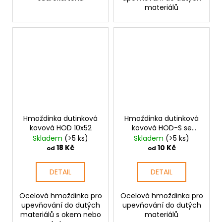
materiálů
Hmoždinka dutinková
Hmoždinka dutinková
kovová HOD 10x52
kovová HOD-S se
šroubem
Skladem
(>5 ks)
Skladem
(>5 ks)
18 Kč
10 Kč
od
od
DETAIL
DETAIL
Ocelová hmoždinka pro
Ocelová hmoždinka pro
upevňování do dutých
upevňování do dutých
materiálů s okem nebo
materiálů