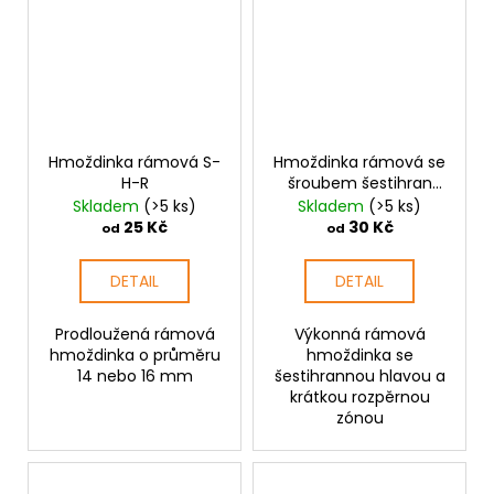
Hmoždinka rámová S-
Hmoždinka rámová se
H-R
šroubem šestihran
Fischer SXR
Skladem
(>5 ks)
Skladem
(>5 ks)
25 Kč
30 Kč
od
od
DETAIL
DETAIL
Prodloužená rámová
Výkonná rámová
hmoždinka o průměru
hmoždinka se
14 nebo 16 mm
šestihrannou hlavou a
krátkou rozpěrnou
zónou