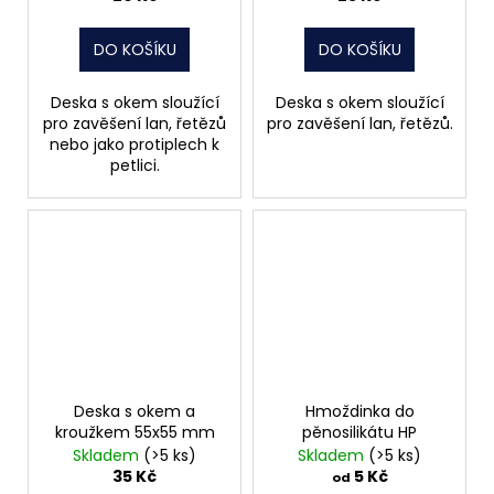
DO KOŠÍKU
DO KOŠÍKU
Deska s okem sloužící
Deska s okem sloužící
pro zavěšení lan, řetězů
pro zavěšení lan, řetězů.
nebo jako protiplech k
petlici.
Deska s okem a
Hmoždinka do
kroužkem 55x55 mm
pěnosilikátu HP
Skladem
(>5 ks)
Skladem
(>5 ks)
35 Kč
5 Kč
od