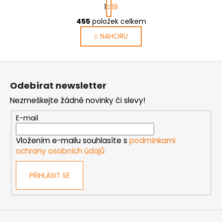
S
1
19
t
O
r
455
položek celkem
v
á
NAHORU
l
n
k
á
o
d
Z
v
a
á
á
c
Odebírat newsletter
n
p
í
í
Nezmeškejte žádné novinky či slevy!
p
a
r
t
E-mail
v
í
k
Vložením e-mailu souhlasíte s
podmínkami
y
ochrany osobních údajů
v
ý
PŘIHLÁSIT SE
p
i
s
u