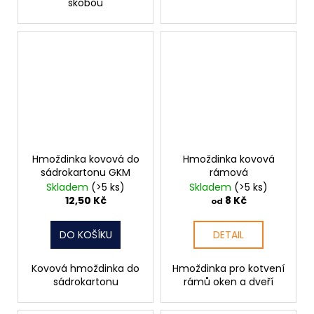
skobou
Hmoždinka kovová do
Hmoždinka kovová
sádrokartonu GKM
rámová
Skladem
(>5 ks)
Skladem
(>5 ks)
12,50 Kč
8 Kč
od
DO KOŠÍKU
DETAIL
Kovová hmoždinka do
Hmoždinka pro kotvení
sádrokartonu
rámů oken a dveří