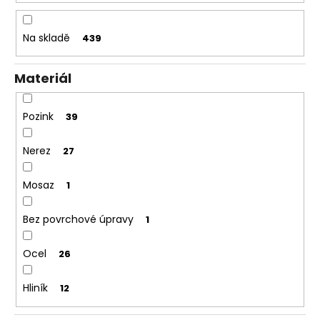
u
k
t
Na skladě
439
ů
Materiál
Pozink
39
Nerez
27
Mosaz
1
Bez povrchové úpravy
1
Ocel
26
Hliník
12