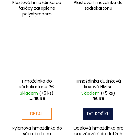
Plastová hmoždinka do
Plastová hmoždinka do
fasády zateplené
sádrokartonu
polystyrenem
Hmoždinka do
Hmoždinka dutinková
sádrokartonu GK
kovová HM se
šroubem 8x54
Skladem
(>5 ks)
Skladem
(>5 ks)
16 Kč
36 Kč
od
DETAIL
DO KOŠÍKU
Nylonová hmoždinka do
Ocelová hmoždinka pro
sádrokartonu
upevňování do dutých