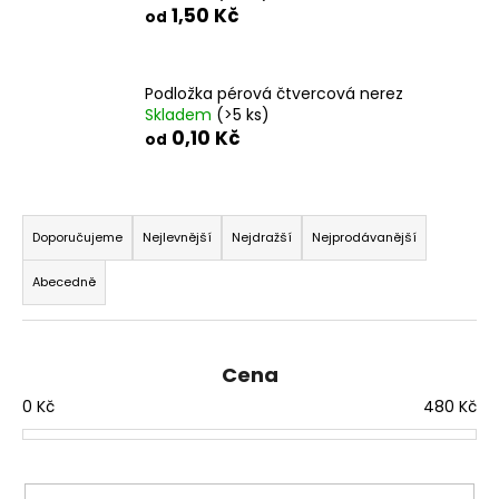
1,50 Kč
od
Podložka pérová čtvercová nerez
Skladem
(>5 ks)
0,10 Kč
od
Ř
a
Doporučujeme
Nejlevnější
Nejdražší
Nejprodávanější
z
Abecedně
e
n
í
Cena
p
0
Kč
480
Kč
r
o
d