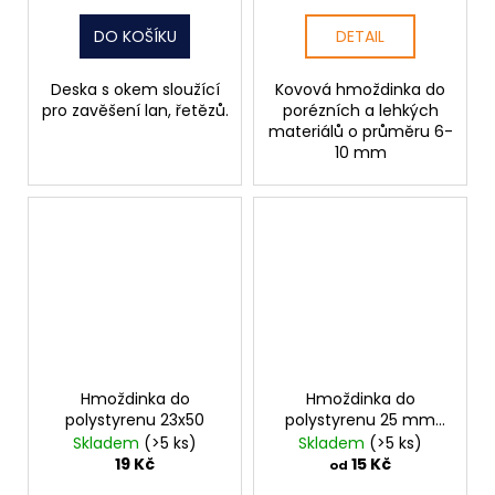
DO KOŠÍKU
DETAIL
Deska s okem sloužící
Kovová hmoždinka do
pro zavěšení lan, řetězů.
porézních a lehkých
materiálů o průměru 6-
10 mm
Hmoždinka do
Hmoždinka do
polystyrenu 23x50
polystyrenu 25 mm
HDP-SM
Skladem
(>5 ks)
Skladem
(>5 ks)
19 Kč
15 Kč
od