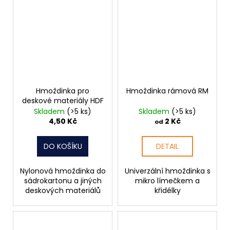
Hmoždinka pro
Hmoždinka rámová RM
deskové materiály HDF
Skladem
(>5 ks)
Skladem
(>5 ks)
4,50 Kč
2 Kč
od
DO KOŠÍKU
DETAIL
Nylonová hmoždinka do
Univerzální hmoždinka s
sádrokartonu a jiných
mikro límečkem a
deskových materiálů
křidélky