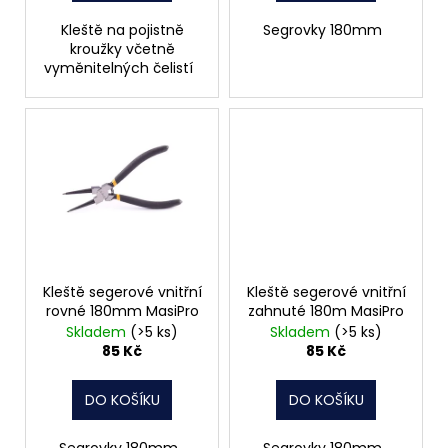
ů
Kleště na pojistně
Segrovky 180mm
kroužky včetně
vyměnitelných čelistí
Kleště segerové vnitřní
Kleště segerové vnitřní
rovné 180mm MasiPro
zahnuté 180m MasiPro
Skladem
(>5 ks)
Skladem
(>5 ks)
85 Kč
85 Kč
DO KOŠÍKU
DO KOŠÍKU
Segrovky 180mm
Segrovky 180mm