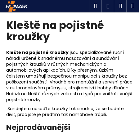
K
Přejít
Hledat
Náku
M
Přihlášen
na
o
obsah
Zpět
Zpět
košík
š
Kleště na pojistné
í
C
kroužky
k
o
p
Kleště na pojistné kroužky
jsou specializované ruční
o
nářadí určené k snadnému nasazování a sundávání
pojistných kroužků v různých mechanických a
t
automobilových aplikacích. Díky přesným, úzkým
ř
čelistem umožňují bezpečnou manipulaci s kroužky bez
e
poškození součástí. Vhodné pro montážní a servisní práce
v automobilovém průmyslu, strojírenství i hobby dílnách.
b
Nabízíme kleště různých velikostí a typů pro vnitřní i vnější
u
pojistné kroužky.
j
Sundejte a nasaďte kroužky tak snadno, že se budete
e
divit, proč jste je předtím tak namáhavě trápili.
t
Nejprodávanější
e
n