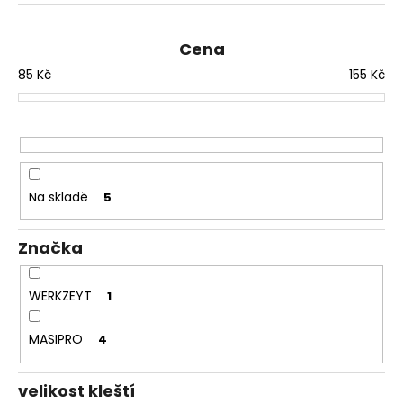
č
n
u
í
j
Cena
p
e
85
Kč
155
Kč
r
m
e
o
d
u
MATICE
ŠESTIHRANNÁ
k
PŘESNÁ
t
Na skladě
5
NEREZ
ů
0,30
Kč
Značka
WERKZEYT
1
MASIPRO
4
velikost kleští