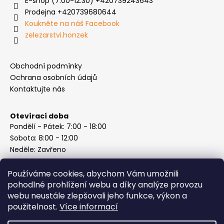
E-shop (7:00-12:30) +420739243643
Prodejna +420739680644
Koukněte na náš Facebook
zelezarstvi.honzek
Obchodní podmínky
Ochrana osobních údajů
Kontaktujte nás
Otevírací doba
Pondělí - Pátek: 7:00 - 18:00
Sobota: 8:00 - 12:00
Neděle: Zavřeno
Používáme cookies, abychom Vám umožnili
pohodlné prohlížení webu a díky analýze provozu
webu neustále zlepšovali jeho funkce, výkon a
Instagram
použitelnost.
Více informací