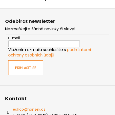
O
v
Z
l
á
á
Odebírat newsletter
d
p
a
Nezmeškejte žádné novinky či slevy!
a
c
t
E-mail
í
í
p
Vložením e-mailu souhlasíte s
podmínkami
r
ochrany osobních údajů
v
k
PŘIHLÁSIT SE
y
v
ý
p
i
s
Kontakt
u
eshop
@
honzek.cz