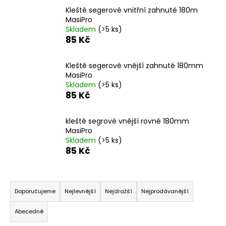
a
Kleště segerové vnitřní zahnuté 180m
MasiPro
j
Skladem
(>5 ks)
í
85 Kč
t
?
Kleště segerové vnější zahnuté 180mm
MasiPro
Skladem
(>5 ks)
85 Kč
HLEDAT
kleště segrové vnější rovné 180mm
MasiPro
Skladem
(>5 ks)
85 Kč
D
o
Ř
p
a
o
Doporučujeme
Nejlevnější
Nejdražší
Nejprodávanější
z
r
Abecedně
u
e