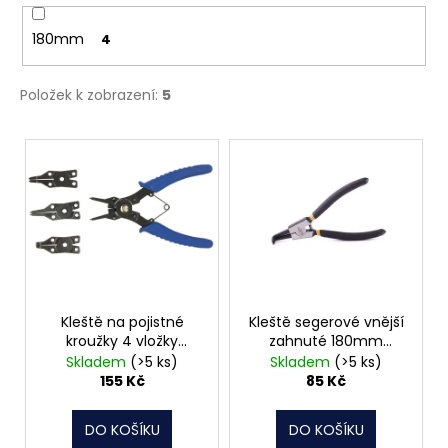
180mm
4
Položek k zobrazení:
5
V
ý
p
i
s
p
r
o
Kleště na pojistné
Kleště segerové vnější
kroužky 4 vložky
zahnuté 180mm
d
Connex
MasiPro
Skladem
(>5 ks)
Skladem
(>5 ks)
u
155 Kč
85 Kč
k
t
DO KOŠÍKU
DO KOŠÍKU