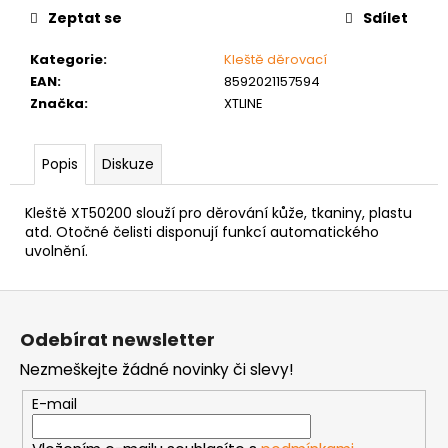
č
Zeptat se
Sdílet
u
j
Kategorie
:
Kleště děrovací
e
EAN
:
8592021157594
m
Značka
:
XTLINE
e
Popis
Diskuze
PODLOŽKA
PÉROVÁ
ČTVERCOVÁ
Kleště XT50200 slouží pro děrování kůže, tkaniny, plastu
NEREZ
atd. Otočné čelisti disponují funkcí automatického
0,10
uvolnění.
Kč
Z
á
Odebírat newsletter
p
Nezmeškejte žádné novinky či slevy!
a
t
E-mail
í