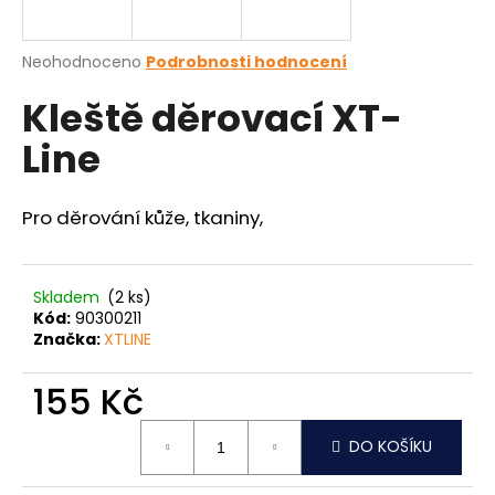
a
j
Průměrné
Neohodnoceno
Podrobnosti hodnocení
í
hodnocení
Kleště děrovací XT-
produktu
t
je
?
Line
0,0
z
5
hvězdiček.
Pro děrování kůže, tkaniny,
HLEDAT
Skladem
(2 ks)
Kód:
90300211
Značka:
XTLINE
D
o
155 Kč
p
o
Měrná
r
DO KOŠÍKU
cena:
u