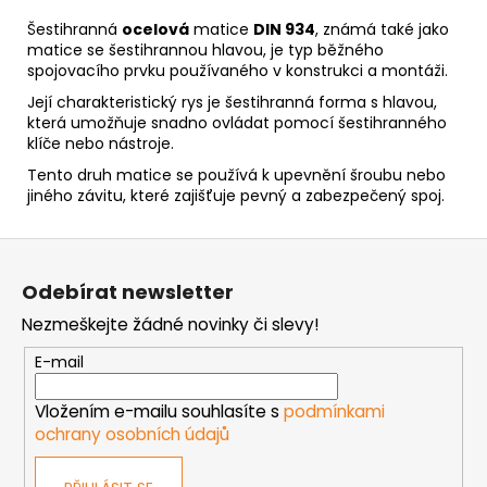
Šestihranná
ocelová
matice
DIN 934
, známá také jako
matice se šestihrannou hlavou, je typ běžného
spojovacího prvku používaného v konstrukci a montáži.
Její charakteristický rys je šestihranná forma s hlavou,
která umožňuje snadno ovládat pomocí šestihranného
klíče nebo nástroje.
Tento druh matice se používá k upevnění šroubu nebo
jiného závitu, které zajišťuje pevný a zabezpečený spoj.
Z
á
Odebírat newsletter
p
Nezmeškejte žádné novinky či slevy!
a
t
E-mail
í
Vložením e-mailu souhlasíte s
podmínkami
ochrany osobních údajů