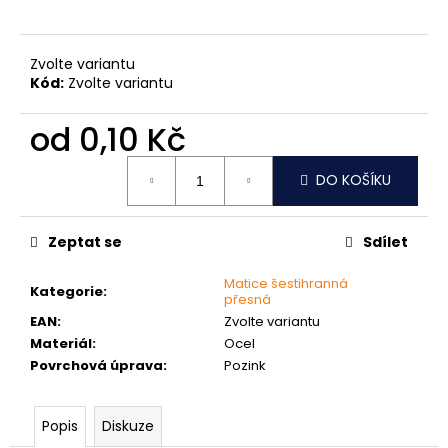
č
u
j
Zvolte variantu
e
Kód:
Zvolte variantu
m
e
od
0,10 Kč
Měrná
ŠROUB
DO KOŠÍKU
cena:
DO
KOVU
SAMOVRTNÝ
TEX
Zeptat se
Sdílet
ŠESTIHRANNÁ
HLAVA
Matice šestihranná
5,5
Kategorie
:
přesná
MM
EAN
:
Zvolte variantu
1
Materiál
:
Ocel
Kč
Povrchová úprava
:
Pozink
Popis
Diskuze