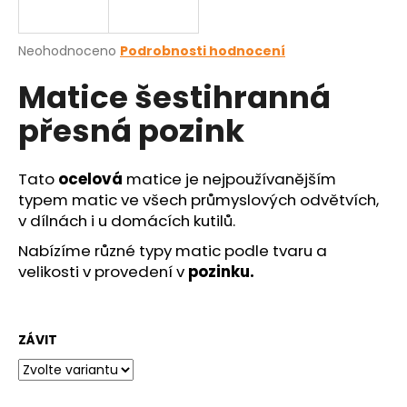
a
j
Průměrné
Neohodnoceno
Podrobnosti hodnocení
í
hodnocení
Matice šestihranná
produktu
t
je
?
přesná pozink
0,0
z
5
hvězdiček.
Tato
ocelová
matice je nejpoužívanějším
typem matic ve všech průmyslových odvětvích,
HLEDAT
v dílnách i u domácích kutilů.
Nabízíme různé typy matic podle tvaru a
velikosti v provedení v
pozinku.
D
o
p
ZÁVIT
o
r
u