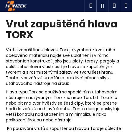
K
Přejít
Hledat
Náku
M
Přihlášen
na
o
obsah
Zpět
Zpět
košík
š
Vrut zapuštěná hlava
í
C
TORX
k
o
p
Vrut s zapuštěnou hlavou Torx je vyroben z kvalitního
o
ocelového materiálu
najde své uplatnění i v rámci
stavebních konstrukcí, jako jsou ploty, terasy, pergoly a
t
další.
Jeho hlavní vlastností je hlava se zapuštěným
ř
tvarem a s rozmístěnými zářezy ve tvaru šestihranu.
e
Tento tvar zářezů umožňuje efektivní přenos síly z
utahovacího nástroje na šroub.
b
u
Hlava typu Torx se používá se speciálním utahovacím
nástrojem nazývaným Torx klíč nebo Torx bit. Torx klíč
j
nebo bit má tvar hvězdy se šesti cípy, které se přesně
e
hodí do zářezů na hlavě šroubu. Tento design poskytuje
větší kontrolu nad utažením a minimalizuje riziko
t
poškození šroubu nebo nástroje.
e
Při používání vrutů s zapuštěnou hlavou Torx je důležité
n