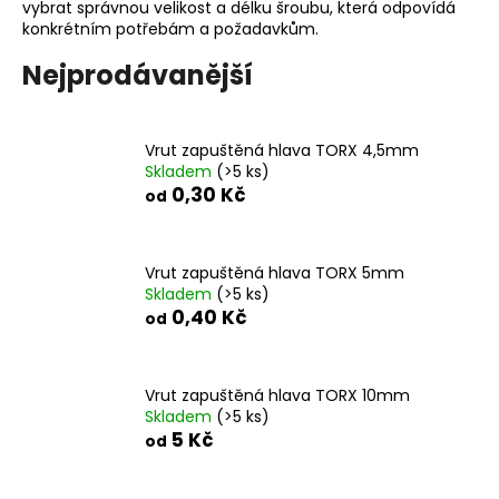
vybrat správnou velikost a délku šroubu, která odpovídá
a
konkrétním potřebám a požadavkům.
j
Nejprodávanější
í
t
?
Vrut zapuštěná hlava TORX 4,5mm
Skladem
(>5 ks)
0,30 Kč
od
HLEDAT
Vrut zapuštěná hlava TORX 5mm
Skladem
(>5 ks)
0,40 Kč
od
D
o
Vrut zapuštěná hlava TORX 10mm
p
Skladem
(>5 ks)
o
5 Kč
od
r
u