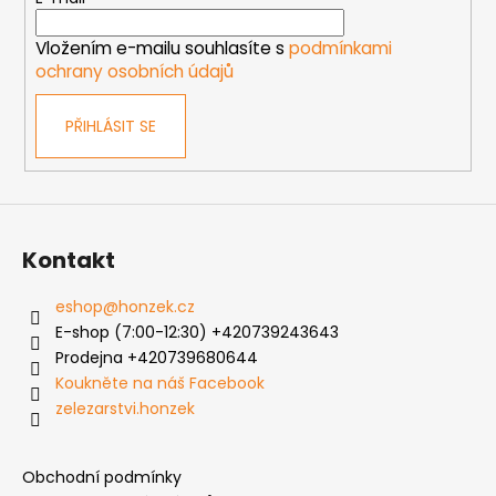
í
í
p
Vložením e-mailu souhlasíte s
podmínkami
r
ochrany osobních údajů
v
k
PŘIHLÁSIT SE
y
v
ý
p
i
s
Kontakt
u
eshop
@
honzek.cz
E-shop (7:00-12:30) +420739243643
Prodejna +420739680644
Koukněte na náš Facebook
zelezarstvi.honzek
Obchodní podmínky