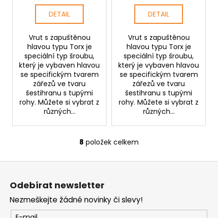
DETAIL
DETAIL
Vrut s zapuštěnou
Vrut s zapuštěnou
hlavou typu Torx je
hlavou typu Torx je
speciální typ šroubu,
speciální typ šroubu,
který je vybaven hlavou
který je vybaven hlavou
se specifickým tvarem
se specifickým tvarem
zářezů ve tvaru
zářezů ve tvaru
šestihranu s tupými
šestihranu s tupými
rohy. Můžete si vybrat z
rohy. Můžete si vybrat z
různých...
různých...
8
položek celkem
O
v
Z
l
á
á
Odebírat newsletter
d
p
a
Nezmeškejte žádné novinky či slevy!
a
c
t
E-mail