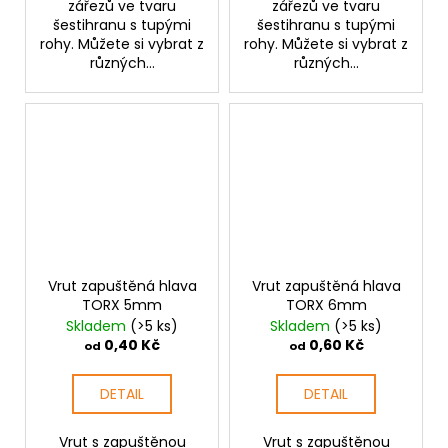
zářezů ve tvaru
zářezů ve tvaru
šestihranu s tupými
šestihranu s tupými
rohy. Můžete si vybrat z
rohy. Můžete si vybrat z
různých...
různých...
Vrut zapuštěná hlava
Vrut zapuštěná hlava
TORX 5mm
TORX 6mm
Skladem
(>5 ks)
Skladem
(>5 ks)
0,40 Kč
0,60 Kč
od
od
DETAIL
DETAIL
Vrut s zapuštěnou
Vrut s zapuštěnou