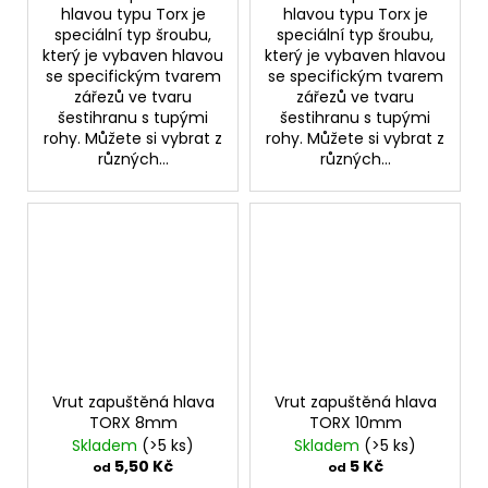
hlavou typu Torx je
hlavou typu Torx je
speciální typ šroubu,
speciální typ šroubu,
který je vybaven hlavou
který je vybaven hlavou
se specifickým tvarem
se specifickým tvarem
zářezů ve tvaru
zářezů ve tvaru
šestihranu s tupými
šestihranu s tupými
rohy. Můžete si vybrat z
rohy. Můžete si vybrat z
různých...
různých...
Vrut zapuštěná hlava
Vrut zapuštěná hlava
TORX 8mm
TORX 10mm
Skladem
(>5 ks)
Skladem
(>5 ks)
5,50 Kč
5 Kč
od
od