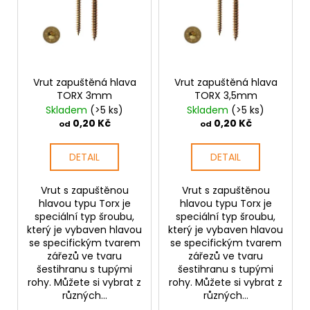
i
s
p
r
o
Vrut zapuštěná hlava
Vrut zapuštěná hlava
TORX 3mm
TORX 3,5mm
d
Skladem
(>5 ks)
Skladem
(>5 ks)
u
0,20 Kč
0,20 Kč
od
od
k
t
DETAIL
DETAIL
ů
Vrut s zapuštěnou
Vrut s zapuštěnou
hlavou typu Torx je
hlavou typu Torx je
speciální typ šroubu,
speciální typ šroubu,
který je vybaven hlavou
který je vybaven hlavou
se specifickým tvarem
se specifickým tvarem
zářezů ve tvaru
zářezů ve tvaru
šestihranu s tupými
šestihranu s tupými
rohy. Můžete si vybrat z
rohy. Můžete si vybrat z
různých...
různých...