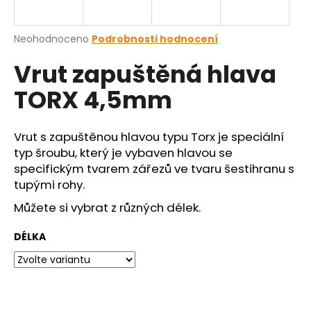
a
j
Průměrné
Neohodnoceno
Podrobnosti hodnocení
í
hodnocení
Vrut zapuštěná hlava
produktu
t
je
?
TORX 4,5mm
0,0
z
5
hvězdiček.
Vrut s zapuštěnou hlavou typu Torx je speciální
typ šroubu, který je vybaven hlavou se
HLEDAT
specifickým tvarem zářezů ve tvaru šestihranu s
tupými rohy.
Můžete si vybrat z různých délek.
D
o
DÉLKA
p
o
r
u