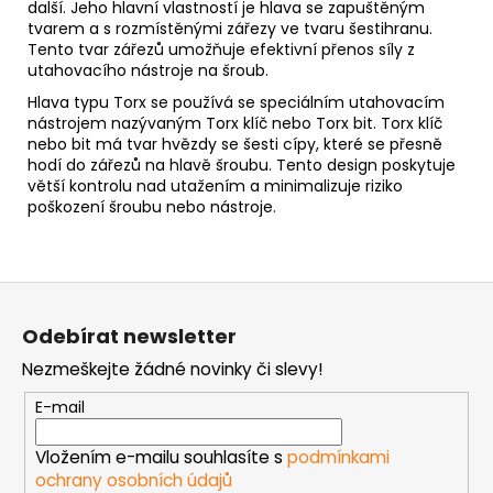
další.
Jeho hlavní vlastností je hlava se zapuštěným
tvarem a s rozmístěnými zářezy ve tvaru šestihranu.
Tento tvar zářezů umožňuje efektivní přenos síly z
utahovacího nástroje na šroub.
Hlava typu Torx se používá se speciálním utahovacím
nástrojem nazývaným Torx klíč nebo Torx bit. Torx klíč
nebo bit má tvar hvězdy se šesti cípy, které se přesně
hodí do zářezů na hlavě šroubu. Tento design poskytuje
větší kontrolu nad utažením a minimalizuje riziko
poškození šroubu nebo nástroje.
Z
á
Odebírat newsletter
p
Nezmeškejte žádné novinky či slevy!
a
t
E-mail
í
Vložením e-mailu souhlasíte s
podmínkami
ochrany osobních údajů