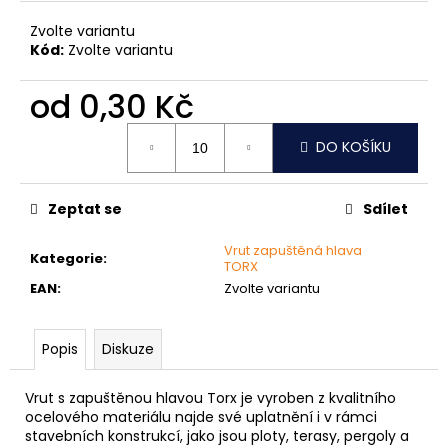
č
u
Zvolte variantu
j
Kód:
Zvolte variantu
e
m
od
0,30 Kč
e
Měrná
DO KOŠÍKU
cena:
MATICE
ŠESTIHRANNÁ
PRODLOUŽENÁ
Zeptat se
Sdílet
POZINK
1,50
Vrut zapuštěná hlava
Kategorie
:
Kč
TORX
EAN
:
Zvolte variantu
Popis
Diskuze
Vrut s zapuštěnou hlavou Torx je vyroben z kvalitního
ocelového materiálu
najde své uplatnění i v rámci
stavebních konstrukcí, jako jsou ploty, terasy, pergoly a