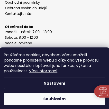
Obchodní podmínky
Ochrana osobních údajů
Kontaktujte nás
Otevírací doba
Pondělí - Pátek: 7:00 - 18:00
Sobota: 8:00 - 12:00
Neděle: Zavřeno
Používáme cookies, abychom Vám umožnili
pohodlné prohlížení webu a díky analýze provozu
webu neustále zlepšovali jeho funkce, výkon a
Instagram
použitelnost.
Více informací
Nastavení
Vytvořil Shoptet
Copyright 2026
ABC Železářství Honzek
. Všechna práva
Zobrazit
Souhlasím
vyhrazena.
N