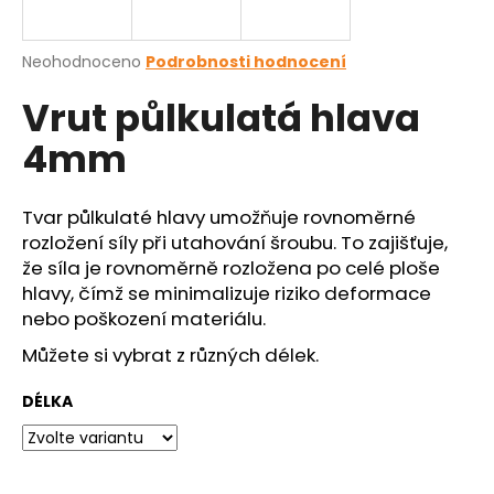
a
j
Průměrné
Neohodnoceno
Podrobnosti hodnocení
í
hodnocení
Vrut půlkulatá hlava
produktu
t
je
?
4mm
0,0
z
5
hvězdiček.
Tvar půlkulaté hlavy umožňuje rovnoměrné
rozložení síly při utahování šroubu. To zajišťuje,
HLEDAT
že síla je rovnoměrně rozložena po celé ploše
hlavy, čímž se minimalizuje riziko deformace
nebo poškození materiálu.
D
Můžete si vybrat z různých délek.
o
p
DÉLKA
o
r
u