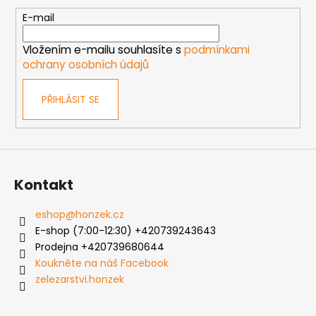
a
t
E-mail
í
Vložením e-mailu souhlasíte s
podmínkami
ochrany osobních údajů
PŘIHLÁSIT SE
Kontakt
eshop
@
honzek.cz
E-shop (7:00-12:30) +420739243643
Prodejna +420739680644
Koukněte na náš Facebook
zelezarstvi.honzek