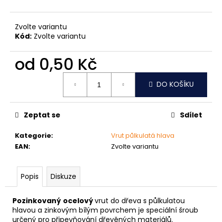
č
u
j
Zvolte variantu
e
Kód:
Zvolte variantu
m
e
od
0,50 Kč
Měrná
DO KOŠÍKU
ŠROUB
cena:
DO
KOVU
SAMOVRTNÝ
Zeptat se
Sdílet
TEX
ŠESTIHRANNÁ
HLAVA
Kategorie
:
Vrut půlkulatá hlava
5,5
EAN
:
Zvolte variantu
MM
1
Kč
Popis
Diskuze
Pozinkovaný
ocelový
vrut do dřeva s půlkulatou
hlavou a zinkovým bílým povrchem je speciální šroub
určený pro připevňování dřevěných materiálů.