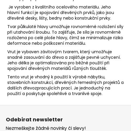
Je vyroben z kvalitního ocelového materiálu. Jeho
hlavní funkcí je spojování dřevěných prvků, jako jsou
dřevěné desky, lišty, bedny nebo konstrukční prvky.
Tvar půlkulaté hlavy umožňuje rovnoměrné rozložení síly
při utahování šroubu. To zajišťuje, že síla je rovnoměrně
rozložena po celé ploše hlavy, čímž se minimalizuje riziko
deformace nebo poškození materiálu.
Vrut je vybaven závitovým tvarem, který umožňuje
snadné zasouvání do dřeva a zajišťuje pevné uchycení.
Jeho délka je optimalizována pro běžné použití při
spojování dřevěných materiálů různých tlouštěk.
Tento vrut je vhodný k použití k výrobě nábytku,
stavebních konstrukcí, dřevěných řemeslných projektů a
dalších dřevozpracujících prací. Je jednoduchý na
použití a poskytuje spolehlivé a trvanlivé spoje.
Z
á
Odebírat newsletter
p
Nezmeškejte žádné novinky či slevy!