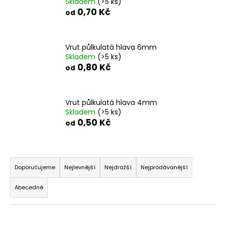
Skladem
(>5 ks)
a
0,70 Kč
od
j
í
Vrut půlkulatá hlava 6mm
t
Skladem
(>5 ks)
?
0,80 Kč
od
Vrut půlkulatá hlava 4mm
Skladem
(>5 ks)
HLEDAT
0,50 Kč
od
Ř
D
a
Doporučujeme
Nejlevnější
Nejdražší
Nejprodávanější
o
z
p
Abecedně
o
e
r
n
u
í