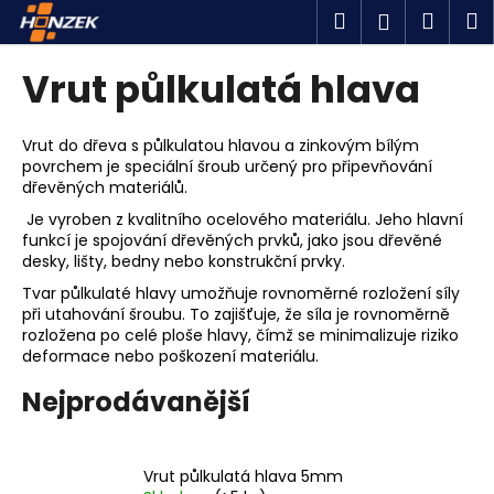
K
Přejít
Hledat
Náku
M
Přihlášen
na
o
obsah
Zpět
Zpět
košík
š
Vrut půlkulatá hlava
í
C
k
o
Vrut do dřeva s půlkulatou hlavou a zinkovým bílým
povrchem je speciální šroub určený pro připevňování
p
dřevěných materiálů.
o
Je vyroben z kvalitního ocelového materiálu. Jeho hlavní
t
funkcí je spojování dřevěných prvků, jako jsou dřevěné
ř
desky, lišty, bedny nebo konstrukční prvky.
e
Tvar půlkulaté hlavy umožňuje rovnoměrné rozložení síly
při utahování šroubu. To zajišťuje, že síla je rovnoměrně
b
rozložena po celé ploše hlavy, čímž se minimalizuje riziko
u
deformace nebo poškození materiálu.
j
Nejprodávanější
e
t
e
Vrut půlkulatá hlava 5mm
n