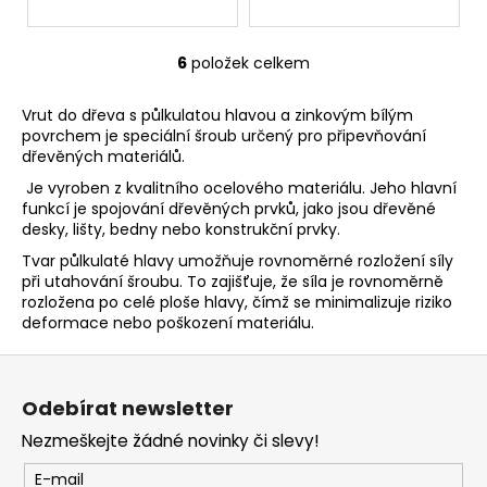
6
položek celkem
O
v
Vrut do dřeva s půlkulatou hlavou a zinkovým bílým
l
povrchem je speciální šroub určený pro připevňování
á
dřevěných materiálů.
d
Je vyroben z kvalitního ocelového materiálu. Jeho hlavní
a
funkcí je spojování dřevěných prvků, jako jsou dřevěné
c
desky, lišty, bedny nebo konstrukční prvky.
í
Tvar půlkulaté hlavy umožňuje rovnoměrné rozložení síly
p
při utahování šroubu. To zajišťuje, že síla je rovnoměrně
r
rozložena po celé ploše hlavy, čímž se minimalizuje riziko
v
deformace nebo poškození materiálu.
k
y
Z
v
á
ý
Odebírat newsletter
p
p
Nezmeškejte žádné novinky či slevy!
a
i
t
s
E-mail