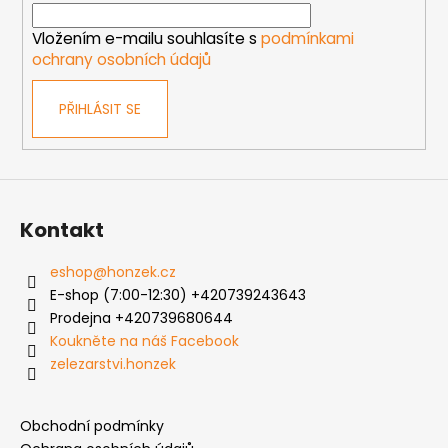
u
í
Vložením e-mailu souhlasíte s
podmínkami
ochrany osobních údajů
PŘIHLÁSIT SE
Kontakt
eshop
@
honzek.cz
E-shop (7:00-12:30) +420739243643
Prodejna +420739680644
Koukněte na náš Facebook
zelezarstvi.honzek
Obchodní podmínky