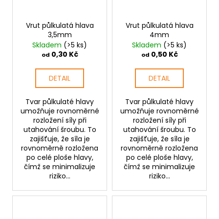
Vrut půlkulatá hlava
Vrut půlkulatá hlava
3,5mm
4mm
Skladem
(>5 ks)
Skladem
(>5 ks)
0,30 Kč
0,50 Kč
od
od
DETAIL
DETAIL
Tvar půlkulaté hlavy
Tvar půlkulaté hlavy
umožňuje rovnoměrné
umožňuje rovnoměrné
rozložení síly při
rozložení síly při
utahování šroubu. To
utahování šroubu. To
zajišťuje, že síla je
zajišťuje, že síla je
rovnoměrně rozložena
rovnoměrně rozložena
po celé ploše hlavy,
po celé ploše hlavy,
čímž se minimalizuje
čímž se minimalizuje
riziko...
riziko...