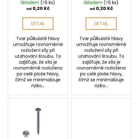
Skladem
(>5 ks)
Skladem
(>5 ks)
u
0,20 Kč
0,20 Kč
od
od
k
t
DETAIL
DETAIL
ů
Tvar půlkulaté hlavy
Tvar půlkulaté hlavy
umožňuje rovnoměrné
umožňuje rovnoměrné
rozložení síly při
rozložení síly při
utahování šroubu. To
utahování šroubu. To
zajišťuje, že síla je
zajišťuje, že síla je
rovnoměrně rozložena
rovnoměrně rozložena
po celé ploše hlavy,
po celé ploše hlavy,
čímž se minimalizuje
čímž se minimalizuje
riziko...
riziko...