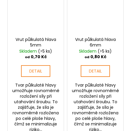
Vrut půlkulatá hlava
Vrut půlkulatá hlava
5mm
6mm
Skladem
(>5 ks)
Skladem
(>5 ks)
0,70 Kč
0,80 Kč
od
od
DETAIL
DETAIL
Tvar půlkulaté hlavy
Tvar půlkulaté hlavy
umožňuje rovnoměrné
umožňuje rovnoměrné
rozložení síly při
rozložení síly při
utahování šroubu. To
utahování šroubu. To
zajišťuje, že síla je
zajišťuje, že síla je
rovnoměrně rozložena
rovnoměrně rozložena
po celé ploše hlavy,
po celé ploše hlavy,
čímž se minimalizuje
čímž se minimalizuje
riziko...
riziko...