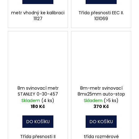
metr vhodný ke kalibraci
Třída přesnosti EEC II.
11127
101069
8m svinovací metr
8m-metr svinovací
STANLEY 0-30-457
8mx25mm auto-stop
Skladem
(4 ks)
Skladem
(>5 ks)
180 Kč
370 Kč
DO KOŠÍKU
DO KOŠÍKU
Třída přesnosti II
třída rozměrové