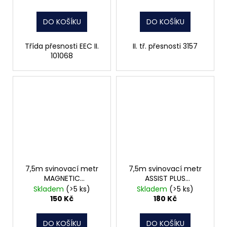
DO KOŠÍKU
DO KOŠÍKU
Třída přesnosti EEC II.
II. tř. přesnosti 3157
101068
7,5m svinovací metr
7,5m svinovací metr
MAGNETIC
ASSIST PLUS
7,5mx25mm
7,5mx25mm
Skladem
(>5 ks)
Skladem
(>5 ks)
150 Kč
180 Kč
DO KOŠÍKU
DO KOŠÍKU