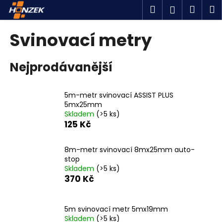
K
Přejít
Hledat
Náku
M
Přihlášen
na
o
obsah
Zpět
Zpět
košík
š
Svinovací metry
í
C
k
Nejprodávanější
o
p
o
5m-metr svinovací ASSIST PLUS
t
5mx25mm
Skladem
(>5 ks)
ř
125 Kč
e
b
8m-metr svinovací 8mx25mm auto-
u
stop
j
Skladem
(>5 ks)
370 Kč
e
t
e
5m svinovací metr 5mx19mm
n
Skladem
(>5 ks)