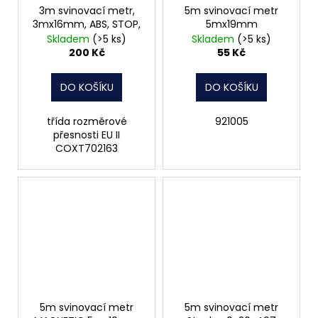
3m svinovací metr,
5m svinovací metr
3mx16mm, ABS, STOP,
5mx19mm
Skladem
(>5 ks)
Skladem
(>5 ks)
200 Kč
55 Kč
DO KOŠÍKU
DO KOŠÍKU
třída rozměrové
921005
přesnosti EU II
COXT702163
5m svinovací metr
5m svinovací metr