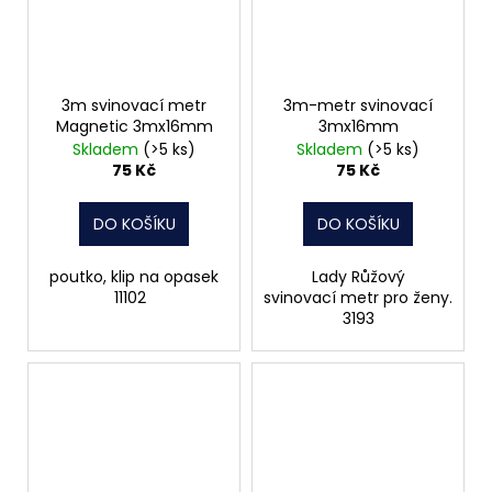
3m svinovací metr
3m-metr svinovací
Magnetic 3mx16mm
3mx16mm
Skladem
(>5 ks)
Skladem
(>5 ks)
75 Kč
75 Kč
DO KOŠÍKU
DO KOŠÍKU
poutko, klip na opasek
Lady Růžový
11102
svinovací metr pro ženy.
3193