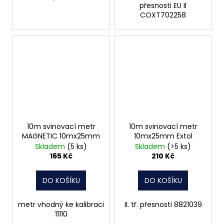
přesnosti EU II
COXT702258
10m svinovací metr
10m svinovací metr
MAGNETIC 10mx25mm
10mx25mm Extol
Skladem
(5 ks)
Skladem
(>5 ks)
165 Kč
210 Kč
DO KOŠÍKU
DO KOŠÍKU
metr vhodný ke kalibraci
II. tř. přesnosti 8821039
11110