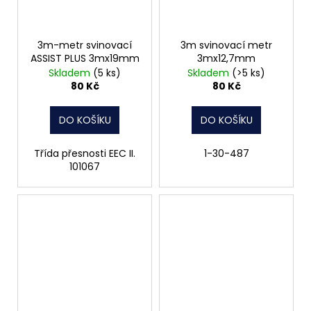
3m-metr svinovací
3m svinovací metr
ASSIST PLUS 3mx19mm
3mx12,7mm
Skladem
(5 ks)
Skladem
(>5 ks)
80 Kč
80 Kč
DO KOŠÍKU
DO KOŠÍKU
Třída přesnosti EEC II.
1-30-487
101067