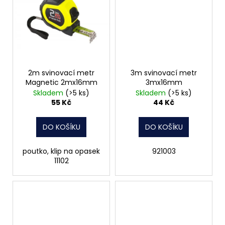
2m svinovací metr
3m svinovací metr
Magnetic 2mx16mm
3mx16mm
Skladem
(>5 ks)
Skladem
(>5 ks)
55 Kč
44 Kč
DO KOŠÍKU
DO KOŠÍKU
poutko, klip na opasek
921003
11102