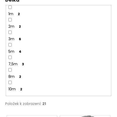
č
u
j
1m
2
e
m
2m
2
e
3m
6
NÝT
TRHACÍ
5m
4
PRŮMĚR
NÝTU
6MM
7,5m
3
AL/ST
1,50
8m
2
Kč
10m
2
Položek k zobrazení:
21
V