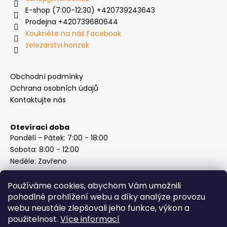
E-shop (7:00-12:30) +420739243643
Prodejna +420739680644
Koukněte na náš Facebook
zelezarstvi.honzek
Obchodní podmínky
Ochrana osobních údajů
Kontaktujte nás
Otevírací doba
Pondělí - Pátek: 7:00 - 18:00
Sobota: 8:00 - 12:00
Neděle: Zavřeno
Používáme cookies, abychom Vám umožnili
pohodlné prohlížení webu a díky analýze provozu
webu neustále zlepšovali jeho funkce, výkon a
Instagram
použitelnost.
Více informací