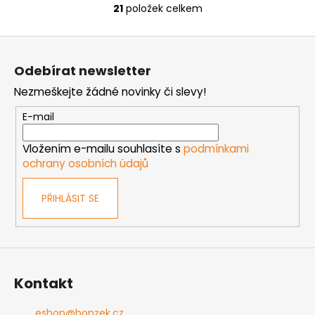
21
položek celkem
O
v
Z
l
á
á
Odebírat newsletter
d
p
a
Nezmeškejte žádné novinky či slevy!
a
c
t
E-mail
í
í
p
Vložením e-mailu souhlasíte s
podmínkami
r
ochrany osobních údajů
v
k
PŘIHLÁSIT SE
y
v
ý
p
i
s
Kontakt
u
eshop
@
honzek.cz