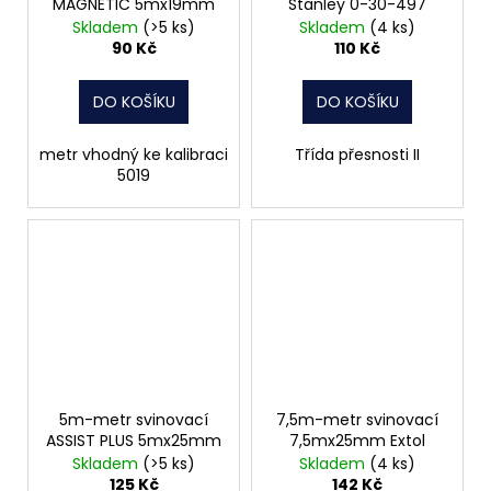
MAGNETIC 5mx19mm
Stanley 0-30-497
Skladem
(>5 ks)
Skladem
(4 ks)
90 Kč
110 Kč
DO KOŠÍKU
DO KOŠÍKU
metr vhodný ke kalibraci
Třída přesnosti II
5019
5m-metr svinovací
7,5m-metr svinovací
ASSIST PLUS 5mx25mm
7,5mx25mm Extol
Skladem
(>5 ks)
Skladem
(4 ks)
125 Kč
142 Kč