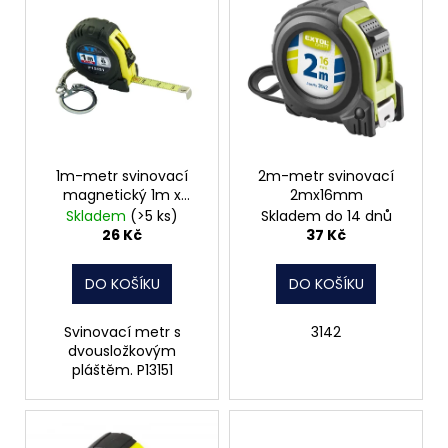
ý
p
i
s
p
r
o
1m-metr svinovací
2m-metr svinovací
magnetický 1m x
2mx16mm
d
6mm
Skladem
(>5 ks)
Skladem do 14 dnů
u
26 Kč
37 Kč
k
t
DO KOŠÍKU
DO KOŠÍKU
ů
Svinovací metr s
3142
dvousložkovým
pláštěm. P13151