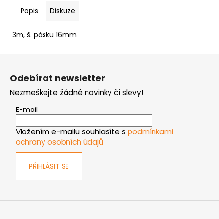
č
u
Popis
Diskuze
j
e
3m, š. pásku 16mm
m
e
Z
á
Odebírat newsletter
p
VRUT
ZAPUŠTĚNÁ
Nezmeškejte žádné novinky či slevy!
a
HLAVA
t
PRŮMĚR
E-mail
6MM
í
0,60
Vložením e-mailu souhlasíte s
podmínkami
Kč
ochrany osobních údajů
PŘIHLÁSIT SE