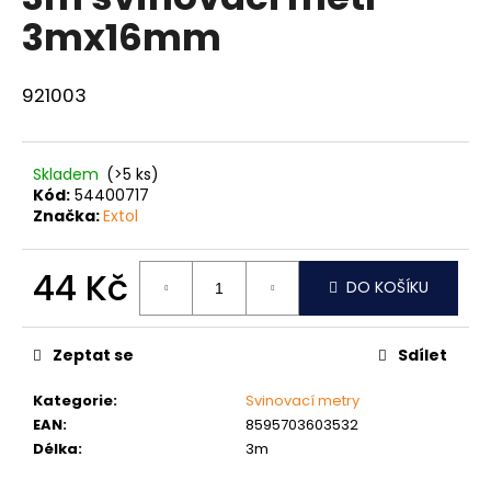
je
a
3mx16mm
0,0
z
j
5
í
hvězdiček.
921003
t
?
Skladem
(>5 ks)
Kód:
54400717
Značka:
Extol
HLEDAT
44 Kč
DO KOŠÍKU
Měrná
cena:
D
Zeptat se
Sdílet
o
p
Kategorie
:
Svinovací metry
o
EAN
:
8595703603532
r
Délka
:
3m
u