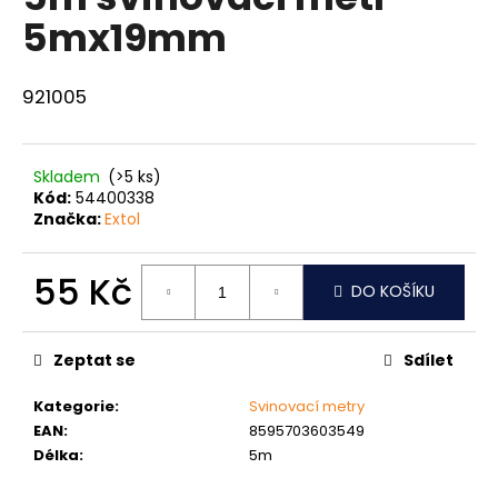
je
a
5mx19mm
0,0
z
j
5
í
hvězdiček.
921005
t
?
Skladem
(>5 ks)
Kód:
54400338
Značka:
Extol
HLEDAT
55 Kč
DO KOŠÍKU
Měrná
cena:
D
Zeptat se
Sdílet
o
p
Kategorie
:
Svinovací metry
o
EAN
:
8595703603549
r
Délka
:
5m
u