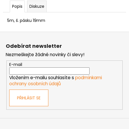
č
u
Popis
Diskuze
j
e
5m, š. pásku 19mm
m
e
Z
á
Odebírat newsletter
p
MATICE
ŠESTIHRANNÁ
Nezmeškejte žádné novinky či slevy!
a
PŘESNÁ
t
NEREZ
E-mail
í
0,30
Kč
Vložením e-mailu souhlasíte s
podmínkami
ochrany osobních údajů
PŘIHLÁSIT SE