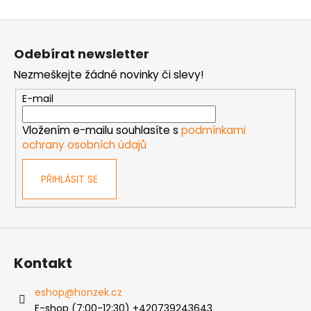
Z
á
Odebírat newsletter
p
Nezmeškejte žádné novinky či slevy!
a
t
E-mail
í
Vložením e-mailu souhlasíte s
podmínkami
ochrany osobních údajů
PŘIHLÁSIT SE
Kontakt
eshop
@
honzek.cz
E-shop (7:00-12:30) +420739243643