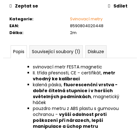
č
cena:
Zeptat se
Sdílet
u
j
Kategorie
:
Svinovací metry
e
EAN
:
8590804020448
m
Délka
:
2m
e
Popis
Související soubory (1)
Diskuze
MATICE
ŠESTIHRANNÁ
PŘESNÁ
svinovací metr FESTA magnetic
POZINK
II. třída přesnosti, CE - certifikát,
metr
0,10
vhodný ke kalibraci
Kč
kalená páska,
fluorescenční vrstva -
dobře čitelná stupnice i v horších
světelných podmínkách
, magnetický
háček
pouzdro metru z ABS plastu s gumovou
ochranou -
vyšší odolnost proti
poškození při nárazech, lepší
manipulace a úchop metru