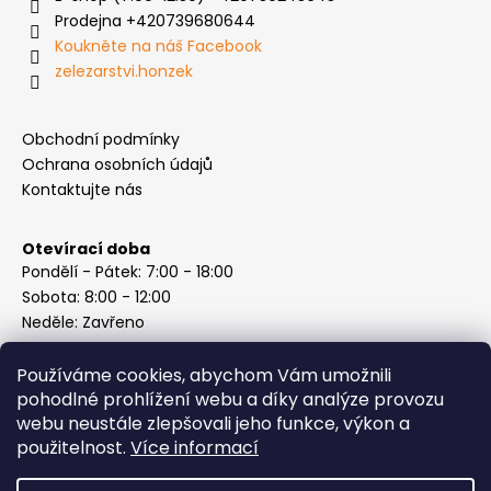
Prodejna +420739680644
Koukněte na náš Facebook
zelezarstvi.honzek
Obchodní podmínky
Ochrana osobních údajů
Kontaktujte nás
Otevírací doba
Pondělí - Pátek: 7:00 - 18:00
Sobota: 8:00 - 12:00
Neděle: Zavřeno
Používáme cookies, abychom Vám umožnili
pohodlné prohlížení webu a díky analýze provozu
webu neustále zlepšovali jeho funkce, výkon a
Instagram
použitelnost.
Více informací