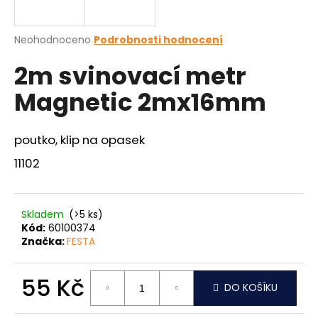
a
j
Průměrné
Neohodnoceno
Podrobnosti hodnocení
í
hodnocení
2m svinovací metr
produktu
t
je
?
Magnetic 2mx16mm
0,0
z
5
hvězdiček.
poutko, klip na opasek
11102
HLEDAT
Skladem
(>5 ks)
D
Kód:
60100374
o
Značka:
FESTA
p
o
55 Kč
r
DO KOŠÍKU
u
Měrná