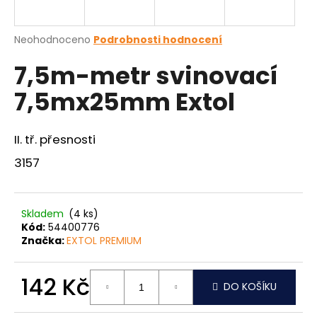
a
j
Průměrné
Neohodnoceno
Podrobnosti hodnocení
í
hodnocení
7,5m-metr svinovací
produktu
t
je
?
7,5mx25mm Extol
0,0
z
5
hvězdiček.
II. tř. přesnosti
3157
HLEDAT
Skladem
(4 ks)
D
Kód:
54400776
o
Značka:
EXTOL PREMIUM
p
o
142 Kč
r
DO KOŠÍKU
u
Měrná