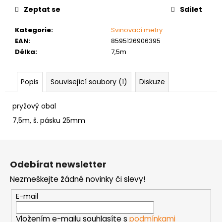
č
cena:
Zeptat se
Sdílet
u
j
Kategorie
:
Svinovací metry
e
EAN
:
8595126906395
m
Délka
:
7,5m
e
Popis
Související soubory (1)
Diskuze
VRUT
ZAPUŠTĚNÁ
HLAVA
pryžový obal
PRŮMĚR
6MM
7,5m, š. pásku 25mm
0,60
Kč
Z
á
Odebírat newsletter
p
Nezmeškejte žádné novinky či slevy!
a
t
E-mail
í
Vložením e-mailu souhlasíte s
podmínkami