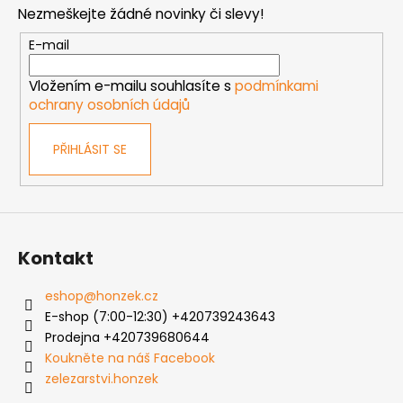
p
Nezmeškejte žádné novinky či slevy!
a
t
E-mail
í
Vložením e-mailu souhlasíte s
podmínkami
ochrany osobních údajů
PŘIHLÁSIT SE
Kontakt
eshop
@
honzek.cz
E-shop (7:00-12:30) +420739243643
Prodejna +420739680644
Koukněte na náš Facebook
zelezarstvi.honzek