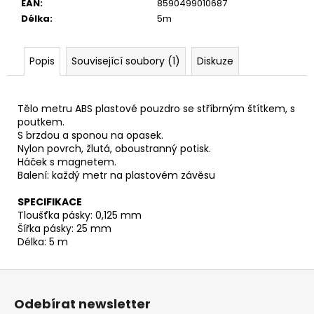
č
EAN
:
8590499010687
u
Délka
:
5m
j
e
Popis
Související soubory (1)
Diskuze
m
e
Tělo metru ABS plastové pouzdro se stříbrným štítkem, s
MATICE
poutkem.
ŠESTIHRANNÁ
S brzdou a sponou na opasek.
PRODLOUŽENÁ
Nylon povrch, žlutá, oboustranný potisk.
POZINK
Háček s magnetem.
1,50
Balení: každý metr na plastovém závěsu
Kč
SPECIFIKACE
Tloušťka pásky: 0,125 mm
Šířka pásky: 25 mm
Délka: 5 m
Z
á
Odebírat newsletter