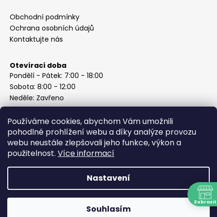
Obchodní podmínky
Ochrana osobních údajů
Kontaktujte nás
Otevírací doba
Pondělí - Pátek: 7:00 - 18:00
Sobota: 8:00 - 12:00
Neděle: Zavřeno
Používáme cookies, abychom Vám umožnili
pohodlné prohlížení webu a díky analýze provozu
webu neustále zlepšovali jeho funkce, výkon a
Instagram
použitelnost.
Více informací
Nastavení
Vytvořil Shoptet
Copyright 2026
ABC Železářství Honzek
. Všechna práva
Zobrazit
Souhlasím
vyhrazena.
N