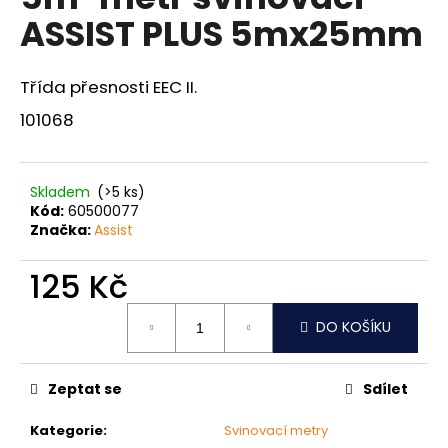
je
a
ASSIST PLUS 5mx25mm
0,0
z
j
5
í
hvězdiček.
Třída přesnosti EEC II.
t
101068
?
Skladem
(>5 ks)
Kód:
60500077
Značka:
Assist
HLEDAT
125 Kč
Měrná
D
DO KOŠÍKU
cena:
o
p
o
Zeptat se
Sdílet
r
u
Kategorie
:
Svinovací metry