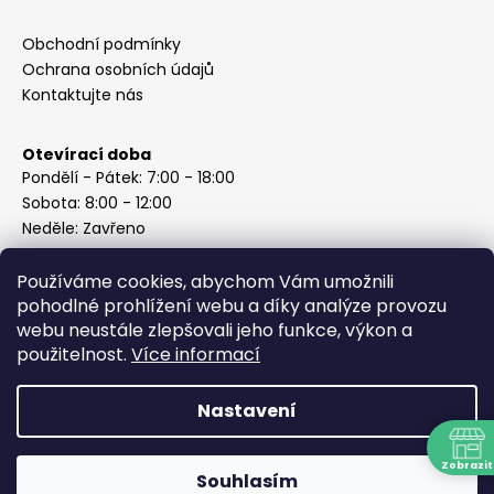
Obchodní podmínky
Ochrana osobních údajů
Kontaktujte nás
Otevírací doba
Pondělí - Pátek: 7:00 - 18:00
Sobota: 8:00 - 12:00
Neděle: Zavřeno
Používáme cookies, abychom Vám umožnili
pohodlné prohlížení webu a díky analýze provozu
webu neustále zlepšovali jeho funkce, výkon a
Instagram
použitelnost.
Více informací
Nastavení
Vytvořil Shoptet
Copyright 2026
ABC Železářství Honzek
. Všechna práva
Zobrazit
Souhlasím
vyhrazena.
N