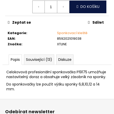
č
Měrná
u
DO KOŠÍKU
cena:
j
e
m
Zeptat se
Sdílet
e
Kategorie
:
Sponkovací kleště
EAN
:
8592021019038
MATICE
Značka
:
XTLINE
ŠESTIHRANNÁ
PŘESNÁ
NEREZ
Popis
Související (13)
Diskuze
0,30
Kč
Celokovová profesionální sponkovačka P19175 umožňuje
nastavitelný doraz a obsahuje velký zásobník na sponky.
Do sponkovačky lze použít výšku sponky 6,8,10,12 a 14
mm.
Z
á
Odebírat newsletter