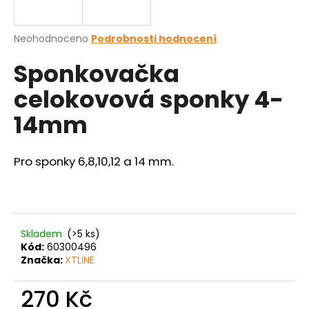
a
j
Průměrné
Neohodnoceno
Podrobnosti hodnocení
í
hodnocení
Sponkovačka
produktu
t
je
?
celokovová sponky 4-
0,0
z
14mm
5
hvězdiček.
Pro sponky 6,8,10,12 a 14 mm.
HLEDAT
D
o
Skladem
(>5 ks)
Kód:
60300496
p
Značka:
XTLINE
o
r
270 Kč
u