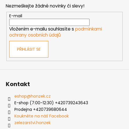
p
Nezmeškejte žádné novinky či slevy!
a
t
E-mail
í
Vložením e-mailu souhlasíte s
podmínkami
ochrany osobních údajů
PŘIHLÁSIT SE
Kontakt
eshop
@
honzek.cz
E-shop (7:00-12:30) +420739243643
Prodejna +420739680644
Koukněte na náš Facebook
zelezarstvi.honzek