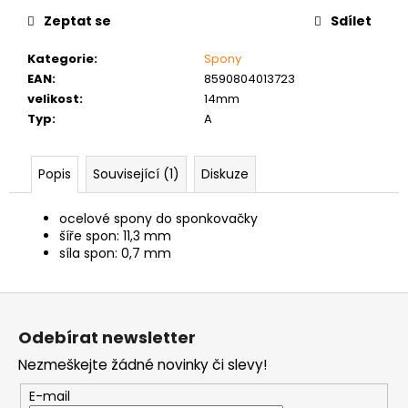
č
cena:
u
Zeptat se
Sdílet
j
Kategorie
:
Spony
e
EAN
:
8590804013723
m
velikost
:
14mm
e
Typ
:
A
NÝT
DUTÝ
Popis
Související (1)
Diskuze
DVOJDÍLNÝ
3,5X10
NIKL
ocelové spony do sponkovačky
šíře spon: 11,3 mm
2
síla spon: 0,7 mm
Kč
Z
á
Odebírat newsletter
p
Nezmeškejte žádné novinky či slevy!
a
t
E-mail