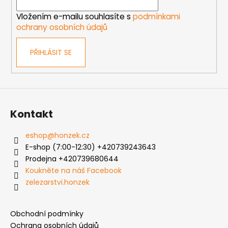
í
Vložením e-mailu souhlasíte s
podmínkami
ochrany osobních údajů
PŘIHLÁSIT SE
Kontakt
eshop
@
honzek.cz
E-shop (7:00-12:30) +420739243643
Prodejna +420739680644
Koukněte na náš Facebook
zelezarstvi.honzek
Obchodní podmínky
Ochrana osobních údajů