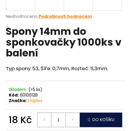
a
j
Průměrné
Neohodnoceno
Podrobnosti hodnocení
í
hodnocení
Spony 14mm do
produktu
t
je
?
sponkovačky 1000ks v
0,0
z
balení
5
hvězdiček.
Typ spony: 53, Šíře: 0,7mm, Rozteč: 11,3mm.
HLEDAT
Skladem
(>5 ks)
D
Kód:
60100128
o
Značka:
Staples
p
o
18 Kč
r
DO KOŠÍKU
u
Měrná