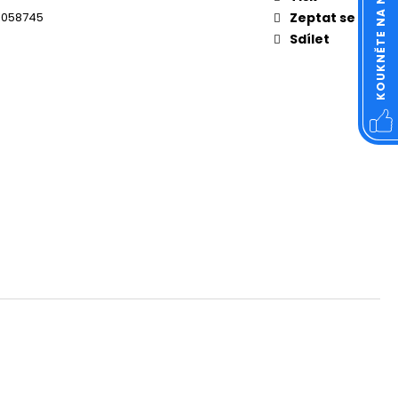
KOUKNĚTE NA NÁŠ FACEBOOK
OVÁ ČTVERCOVÁ NEREZ
1058745
Zeptat se
Sdílet