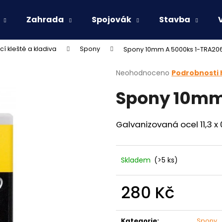
Zahrada
Spojovák
Stavba
í kleště a kladiva
Spony
Spony 10mm A 5000ks 1-TRA20
Co potřebujete najít?
Průměrné
Neohodnoceno
Podrobnosti
hodnocení
Spony 10mm
produktu
HLEDAT
je
0,0
z
Galvanizovaná ocel 11,3 x
5
Doporučujeme
hvězdiček.
Skladem
(>5 ks)
280 Kč
Měrná
cena:
Kategorie
:
Spony