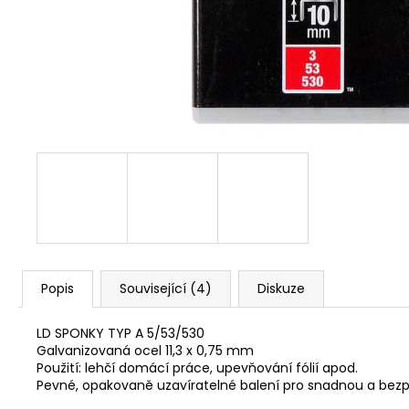
NÝT DUTÝ DVOJDÍLNÝ 3,5X10 NIKL
2 Kč
Popis
Související (4)
Diskuze
LD SPONKY TYP A 5/53/530
Galvanizovaná ocel 11,3 x 0,75 mm
Použití: lehčí domácí práce, upevňování fólií apod.
Pevné, opakovaně uzavíratelné balení pro snadnou a bez