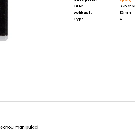
MATICE ŠESTIHRANNÁ PRODLOUŽENÁ
PODLOŽKA PÉR
EAN
:
325356
POZINK
0,10 Kč
velikost
:
10mm
1,50 Kč
Typ
:
A
pečnou manipulaci