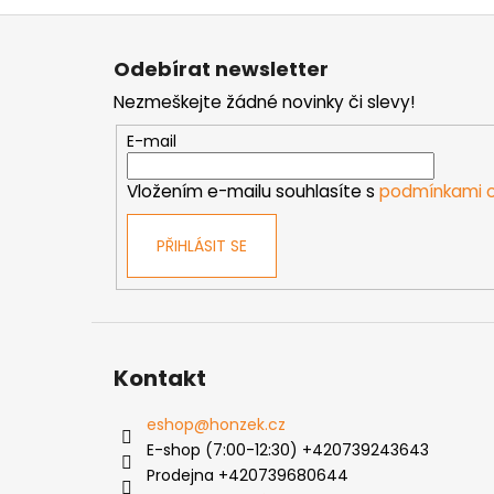
Z
á
Odebírat newsletter
p
Nezmeškejte žádné novinky či slevy!
a
t
E-mail
í
Vložením e-mailu souhlasíte s
podmínkami o
PŘIHLÁSIT SE
Kontakt
eshop
@
honzek.cz
E-shop (7:00-12:30) +420739243643
Prodejna +420739680644