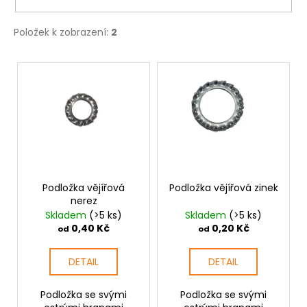
č
u
j
Položek k zobrazení:
2
e
m
V
e
ý
p
i
MATICE
ŠESTIHRANNÁ
s
PRODLOUŽENÁ
p
POZINK
r
1,50
Kč
o
Podložka vějířová
Podložka vějířová zinek
nerez
d
Skladem
(>5 ks)
Skladem
(>5 ks)
u
0,40 Kč
0,20 Kč
od
od
k
t
DETAIL
DETAIL
ů
Podložka se svými
Podložka se svými