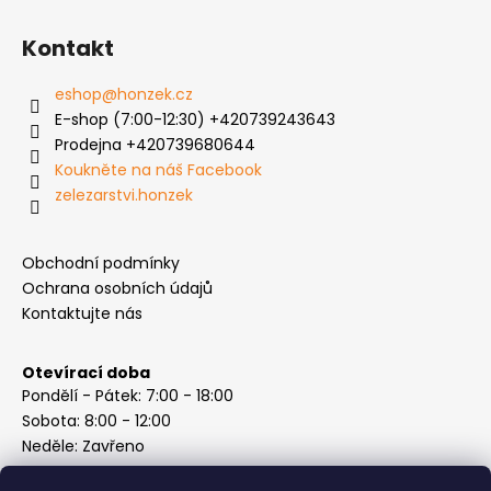
i
s
Kontakt
u
eshop
@
honzek.cz
E-shop (7:00-12:30) +420739243643
Prodejna +420739680644
Koukněte na náš Facebook
zelezarstvi.honzek
Obchodní podmínky
Ochrana osobních údajů
Kontaktujte nás
Otevírací doba
Pondělí - Pátek: 7:00 - 18:00
Sobota: 8:00 - 12:00
Neděle: Zavřeno