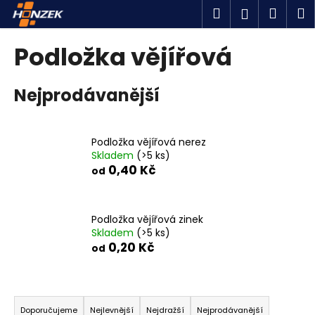
K
Přejít
Hledat
Náku
M
Přihlášen
na
o
obsah
Zpět
Zpět
košík
š
Podložka vějířová
í
C
k
Nejprodávanější
o
p
o
Podložka vějířová nerez
t
Skladem
(>5 ks)
ř
0,40 Kč
od
e
b
u
Podložka vějířová zinek
Skladem
(>5 ks)
j
0,20 Kč
od
e
t
Ř
e
a
n
Doporučujeme
Nejlevnější
Nejdražší
Nejprodávanější