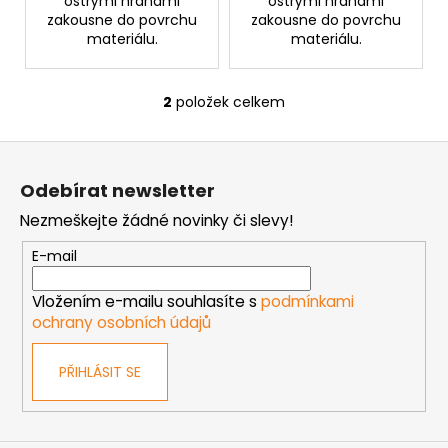
ostrými hranami
ostrými hranami
zakousne do povrchu
zakousne do povrchu
materiálu.
materiálu.
2
položek celkem
O
v
Z
l
á
á
Odebírat newsletter
d
p
a
Nezmeškejte žádné novinky či slevy!
a
c
t
E-mail
í
í
p
Vložením e-mailu souhlasíte s
podmínkami
r
ochrany osobních údajů
v
k
PŘIHLÁSIT SE
y
v
ý
p