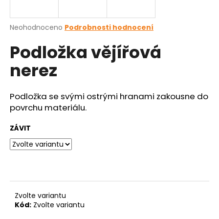
a
j
Průměrné
Neohodnoceno
Podrobnosti hodnocení
í
hodnocení
Podložka vějířová
produktu
t
je
?
nerez
0,0
z
5
hvězdiček.
Podložka se svými ostrými hranami zakousne do
povrchu materiálu.
HLEDAT
ZÁVIT
D
o
p
o
Zvolte variantu
r
Kód:
Zvolte variantu
u