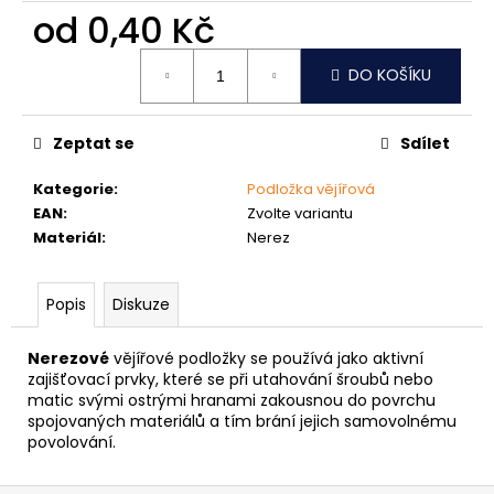
č
od
0,40 Kč
u
j
Měrná
e
DO KOŠÍKU
cena:
m
e
Zeptat se
Sdílet
VRUT
Kategorie
:
Podložka vějířová
ZAPUŠTĚNÁ
EAN
:
Zvolte variantu
HLAVA
Materiál
:
Nerez
PRŮMĚR
6MM
0,60
Popis
Diskuze
Kč
Nerezové
vějířové podložky se používá jako aktivní
zajišťovací prvky, které se při utahování šroubů nebo
matic svými ostrými hranami zakousnou do povrchu
spojovaných materiálů a tím brání jejich samovolnému
povolování.