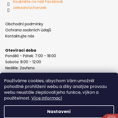
Koukněte na náš Facebook
zelezarstvi.honzek
Obchodní podmínky
Ochrana osobních údajů
Kontaktujte nás
Otevírací doba
Pondělí - Pátek: 7:00 - 18:00
Sobota: 8:00 - 12:00
Neděle: Zavřeno
Používáme cookies, abychom Vám umožnili
pohodlné prohlížení webu a díky analýze provozu
webu neustále zlepšovali jeho funkce, výkon a
Instagram
použitelnost.
Více informací
Nastavení
Vytvořil Shoptet