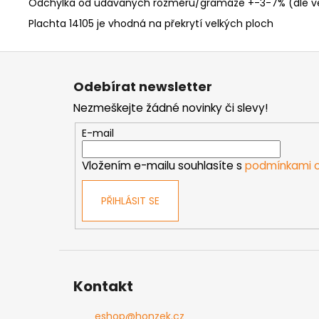
Odchylka od udávaných rozměrů/gramáže +-3-7% (dle veli
Plachta 14105 je vhodná na překrytí velkých ploch
Z
á
Odebírat newsletter
p
Nezmeškejte žádné novinky či slevy!
a
t
E-mail
í
Vložením e-mailu souhlasíte s
podmínkami o
PŘIHLÁSIT SE
Kontakt
eshop
@
honzek.cz