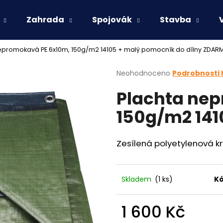
Zahrada
Spojovák
Stavba
epromokavá PE 6x10m, 150g/m2 14105
+ malý pomocník do dílny ZDAR
Co potřebujete najít?
Průměrné
Neohodnoceno
Podrobnosti
hodnocení
Plachta ne
produktu
HLEDAT
je
150g/m2 141
0,0
z
5
Doporučujeme
hvězdiček.
Zesílená polyetylenová k
Skladem
(1 ks)
Kó
1 600 Kč