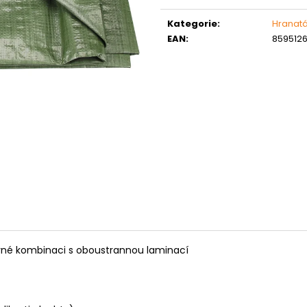
Měrná
MATICE ŠESTIHRANNÁ PRODLOUŽENÁ
PODLOŽKA PÉR
POZINK
cena:
0,10 Kč
Kategorie
:
Hranat
1,50 Kč
EAN
:
859512
evné kombinaci s oboustrannou laminací