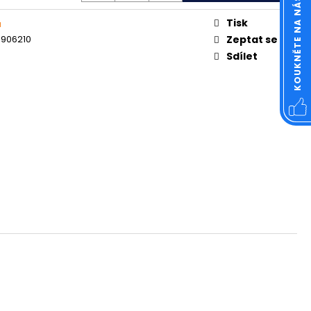
KOUKNĚTE NA NÁŠ FACEBOOK
OVÁ ČTVERCOVÁ NEREZ
Tisk
á
6906210
Zeptat se
Sdílet