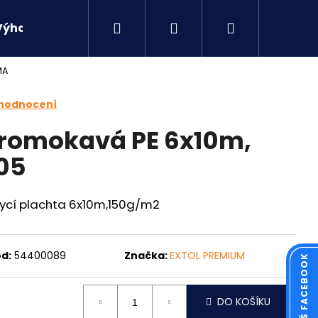
Hledat
Přihlášení
Nákupní
Výhodné sety
Kontakty
MA
košík
 hodnocení
promokavá PE 6x10m,
05
rycí plachta 6x10m,150g/m2
d:
54400089
Značka:
EXTOL PREMIUM
Následující
DO KOŠÍKU