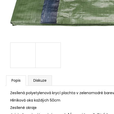
NÝT DUTÝ DVOJDÍLNÝ 3,5X10 NIKL
2 Kč
Popis
Diskuze
Zesílená polyetylenová krycí plachta v zelenomodré bar
Hliníková oka každých 50cm
Zesílené okraje