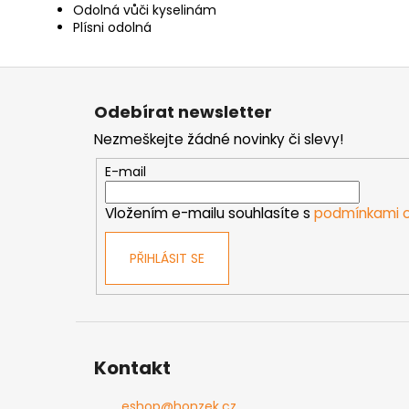
Odolná vůči kyselinám
Plísni odolná
Z
á
Odebírat newsletter
p
Nezmeškejte žádné novinky či slevy!
a
t
E-mail
í
Vložením e-mailu souhlasíte s
podmínkami o
PŘIHLÁSIT SE
Kontakt
eshop
@
honzek.cz