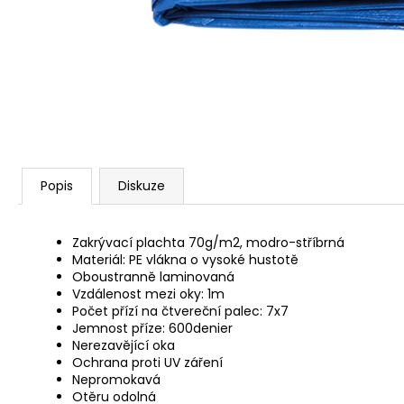
NÝT DUTÝ DVOJDÍLNÝ 3,5X10 NIKL
2 Kč
Popis
Diskuze
Zakrývací plachta 70g/m2, modro-stříbrná
Materiál: PE vlákna o vysoké hustotě
Oboustranně laminovaná
Vzdálenost mezi oky: 1m
Počet přízí na čtvereční palec: 7x7
Jemnost příze: 600denier
Nerezavějící oka
Ochrana proti UV záření
Nepromokavá
Otěru odolná