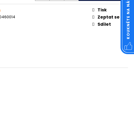
KOUKNĚTE NA NÁŠ FACEBOOK
OVÁ ČTVERCOVÁ NEREZ
Tisk
á
0460014
Zeptat se
Sdílet