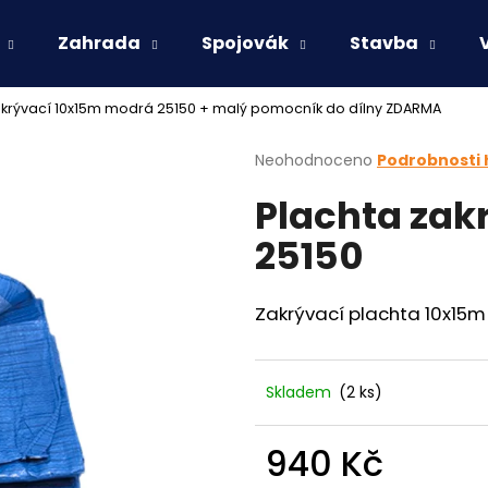
Zahrada
Spojovák
Stavba
akrývací 10x15m modrá 25150
+ malý pomocník do dílny ZDARMA
Co potřebujete najít?
Průměrné
Neohodnoceno
Podrobnosti
hodnocení
Plachta zak
produktu
HLEDAT
je
25150
0,0
z
5
Doporučujeme
hvězdiček.
Zakrývací plachta 10x15m
Skladem
(2 ks)
940 Kč