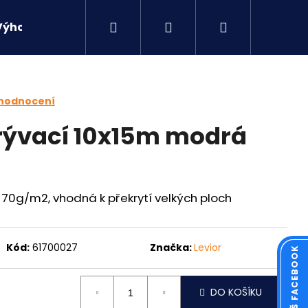
Hledat
Přihlášení
Nákupní
Výhodné sety
Kontakty
košík
 hodnocení
rývací 10x15m modrá
 70g/m2, vhodná k překrytí velkých ploch
Kód:
61700027
Značka:
Levior
Následující
DO KOŠÍKU