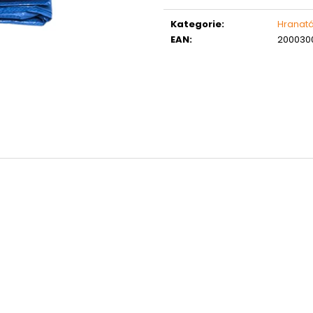
Měrná
MATICE ŠESTIHRANNÁ PRODLOUŽENÁ
PODLOŽKA PÉR
POZINK
cena:
0,10 Kč
Kategorie
:
Hranat
1,50 Kč
EAN
:
200030