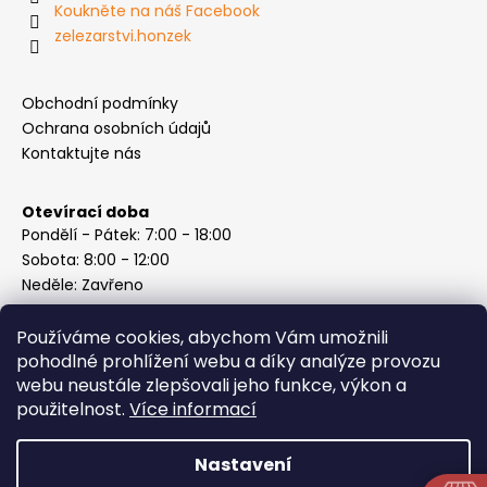
Koukněte na náš Facebook
zelezarstvi.honzek
Obchodní podmínky
Ochrana osobních údajů
Kontaktujte nás
Otevírací doba
Pondělí - Pátek: 7:00 - 18:00
Sobota: 8:00 - 12:00
Neděle: Zavřeno
Používáme cookies, abychom Vám umožnili
pohodlné prohlížení webu a díky analýze provozu
webu neustále zlepšovali jeho funkce, výkon a
Instagram
použitelnost.
Více informací
Nastavení
Vytvořil Shoptet