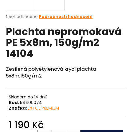
a
j
Průměrné
Neohodnoceno
Podrobnosti hodnocení
í
hodnocení
Plachta nepromokavá
produktu
t
je
?
PE 5x8m, 150g/m2
0,0
z
14104
5
hvězdiček.
Zesílená polyetylenová krycí plachta
HLEDAT
5x8m,150g/m2
D
Skladem do 14 dnů
o
Kód:
54400074
p
Značka:
EXTOL PREMIUM
o
r
1 190 Kč
u
Měrná