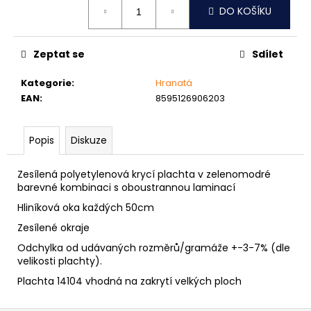
č
DO KOŠÍKU
cena:
u
j
e
Zeptat se
Sdílet
m
e
Kategorie
:
Hranatá
EAN
:
8595126906203
NÝT
DUTÝ
Popis
Diskuze
DVOJDÍLNÝ
3,5X10
NIKL
Zesílená polyetylenová krycí plachta v zelenomodré
2
barevné kombinaci s oboustrannou laminací
Kč
Hliníková oka každých 50cm
Zesílené okraje
Odchylka od udávaných rozměrů/gramáže +-3-7% (dle
velikosti plachty).
Plachta 14104 vhodná na zakrytí velkých ploch