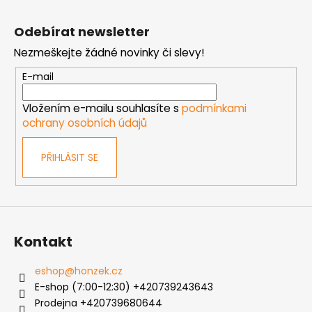
Z
á
Odebírat newsletter
p
Nezmeškejte žádné novinky či slevy!
a
t
E-mail
í
Vložením e-mailu souhlasíte s
podmínkami
ochrany osobních údajů
PŘIHLÁSIT SE
Kontakt
eshop
@
honzek.cz
E-shop (7:00-12:30) +420739243643
Prodejna +420739680644