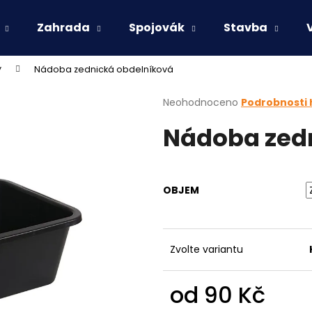
Zahrada
Spojovák
Stavba
y
Nádoba zednická obdelníková
Co potřebujete najít?
Průměrné
Neohodnoceno
Podrobnosti
hodnocení
Nádoba zed
produktu
HLEDAT
je
0,0
z
5
Doporučujeme
OBJEM
hvězdiček.
Zvolte variantu
od
90 Kč
Měrná