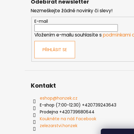
Odebírat newsletter
p
Nezmeškejte žádné novinky či slevy!
a
t
E-mail
í
Vložením e-mailu souhlasíte s
podmínkami o
PŘIHLÁSIT SE
Kontakt
eshop
@
honzek.cz
E-shop (7:00-12:30) +420739243643
Prodejna +420739680644
Koukněte na náš Facebook
zelezarstvi.honzek