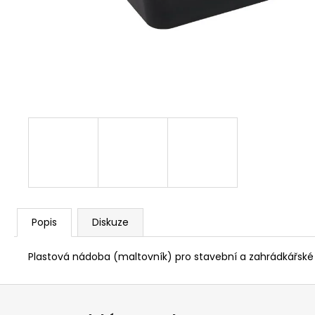
NÝT DUTÝ DVOJDÍLNÝ 3,5X10 NIKL
2 Kč
Popis
Diskuze
Plastová nádoba (maltovník) pro stavební a zahrádkářské 
Z
á