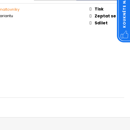
OVÁ ČTVERCOVÁ NEREZ
Tisk
maltovníky
variantu
Zeptat se
Sdílet