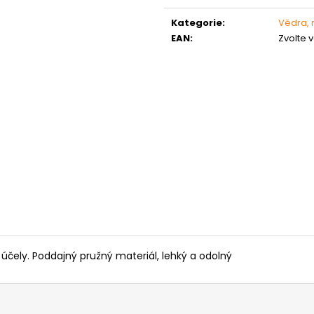
MATICE ŠESTIHRANNÁ PRODLOUŽENÁ
PODLOŽKA PÉR
cena:
POZINK
0,10 Kč
Kategorie
:
Vědra, 
1,50 Kč
EAN
:
Zvolte 
účely. Poddajný pružný materiál, lehký a odolný