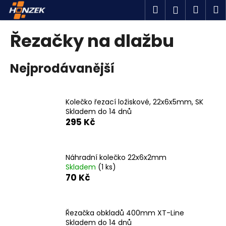
K
Přejít
Hledat
Náku
M
Přihlášen
na
o
obsah
Zpět
Zpět
košík
š
Řezačky na dlažbu
í
C
k
Nejprodávanější
o
p
o
Kolečko řezací ložiskové, 22x6x5mm, SK
t
Skladem do 14 dnů
ř
295 Kč
e
b
u
Náhradní kolečko 22x6x2mm
Skladem
(1 ks)
j
70 Kč
e
t
e
Řezačka obkladů 400mm XT-Line
n
Skladem do 14 dnů