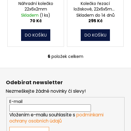
Náhradní kolečko
Kolečko řezací
22x6x2mm
ložiskové, 22x6x5mm,
SK
Skladem
(1 ks)
Skladem do 14 dnů
70 Kč
295 Kč
DO KOŠÍKU
DO KOŠÍKU
6
položek celkem
O
v
Z
l
á
á
Odebírat newsletter
d
p
a
Nezmeškejte žádné novinky či slevy!
a
c
t
E-mail
í
í
p
Vložením e-mailu souhlasíte s
podmínkami
r
ochrany osobních údajů
v
k