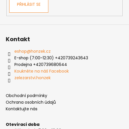
PŘIHLÁSIT SE
y
v
ý
p
i
s
Kontakt
u
eshop
@
honzek.cz
E-shop (7:00-12:30) +420739243643
Prodejna +420739680644
Koukněte na náš Facebook
zelezarstvi.honzek
Obchodní podmínky
Ochrana osobních údajů
Kontaktujte nás
Otevírací doba