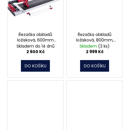
Řezačka obkladů
Řezačka obkladů
ložisková, 600mm
ložisková, 800mm,
FORTUM 4770816
FORTUM 4770817
Skladem do 14 dnů
Skladem
(3 ks)
2 600 Kč
2 999 Kč
DO KOŠÍKU
DO KOŠÍKU