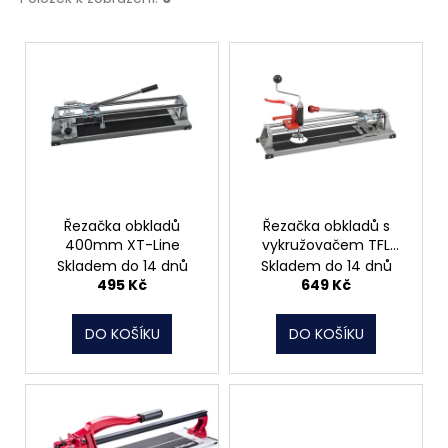
č
u
V
j
e
ý
m
p
e
i
s
MATICE
p
ŠESTIHRANNÁ
r
PŘESNÁ
POZINK
o
Řezačka obkladů
Řezačka obkladů s
400mm XT-Line
vykružovačem TFL
0,10
d
450mm XT-Line
Kč
Skladem do 14 dnů
Skladem do 14 dnů
u
495 Kč
649 Kč
k
t
DO KOŠÍKU
DO KOŠÍKU
ů