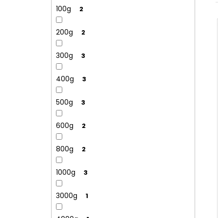
NÝT DUTÝ DVOJDÍLNÝ 3,5X10 NIKL
l
100g
2
2 Kč
200g
2
300g
3
400g
3
500g
3
600g
2
800g
2
1000g
3
3000g
1