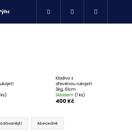
Hledat
Přihlášení
Nákupní
Výhodné sety
Kontakty
košík
Kladivo s
ukojetí
dřevěnou rukojetí
3kg, 61cm
 ks)
Skladem
(1 ks)
400 Kč
Následující
rodávanější
Abecedně