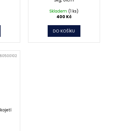
Skladem
(1 ks)
400 Kč
DO KOŠÍKU
60500102
kojetí