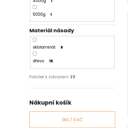
4000g
1
5000g
1
Materiál násady
sklolaminát
8
dřevo
15
Položek k zobrazení:
23
Nákupní košík
0
KS /
0 KČ