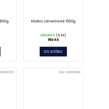
 600g
Kladivo zámečnické 1000g
Skladem
(4 ks)
160 Kč
DO KOŠÍKU
51800052
Kód:
51800096