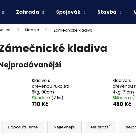
Zahrada
Spojovák
Stavba
palice
Kladiva
Zámečnické kladiva
Co potřebujete najít?
Zámečnické kladiva
HLEDAT
Nejprodávanější
Kladivo s
Kladivo s
Doporučujeme
dřevěnou rukojetí
dřevěnou r
5kg, 90cm
4kg, 71cm
Skladem
(2 ks)
Skladem
(1
710 Kč
480 Kč
Ř
a
Doporučujeme
Nejlevnější
Nejdražší
Nejp
z