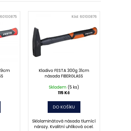
OVÁ ČTVERCOVÁ NEREZ
60100875
Kód:
60100876
 29cm
Kladivo FESTA 300g 31cm
SS
násada FIBERGLASS
Skladem
(5 ks)
115 Kč
DO KOŠÍKU
Sklolaminátová násada tlumící
nárazy. Kvalitní uhlíková ocel.