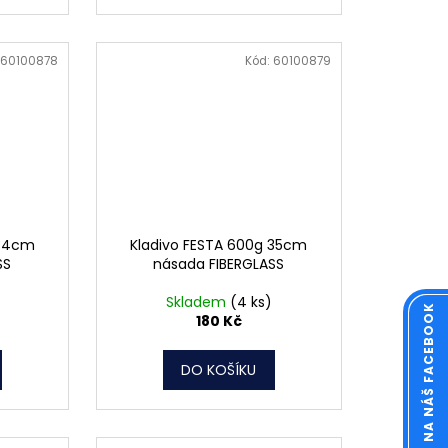
60100878
Kód:
60100879
 34cm
Kladivo FESTA 600g 35cm
SS
násada FIBERGLASS
Skladem
(4 ks)
KOUKNĚTE NA NÁŠ FACEBOOK
180 Kč
DO KOŠÍKU