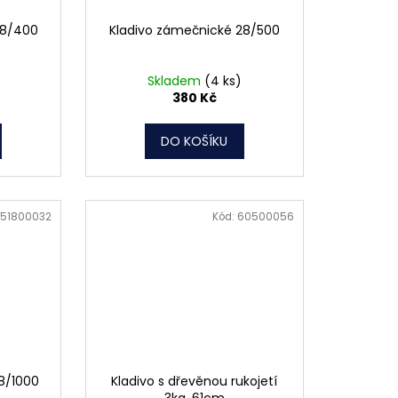
28/400
Kladivo zámečnické 28/500
Skladem
(4 ks)
380 Kč
DO KOŠÍKU
51800032
Kód:
60500056
8/1000
Kladivo s dřevěnou rukojetí
3kg, 61cm