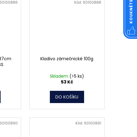
60100886
Kód:
60100888
 37cm
Kladivo zámečnické 100g
SS
Skladem
(>5 ks)
53 Kč
DO KOŠÍKU
60100890
Kód:
60100891