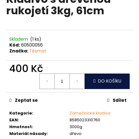
je
a
rukojetí 3kg, 61cm
0,0
z
j
5
í
hvězdiček.
t
?
Skladem
(1 ks)
Kód:
60500056
Značka:
Těsmat
400 Kč
HLEDAT
Měrná
DO KOŠÍKU
cena:
D
Zeptat se
Sdílet
o
p
Kategorie
:
Zámečnické kladiva
o
EAN
:
8585023310760
r
Hmotnost
:
3000g
u
Materiál násady
:
dřevo