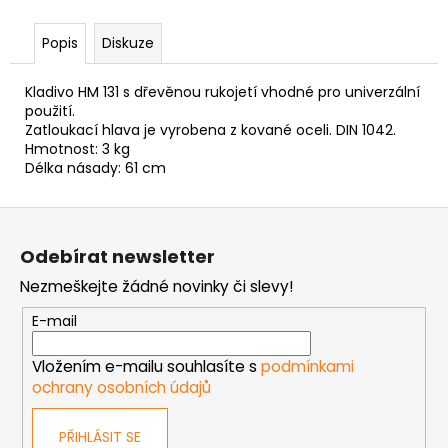
č
u
Popis
Diskuze
j
e
m
Kladivo HM 131 s dřevěnou rukojetí vhodné pro univerzální
e
použití.
Zatloukací hlava je vyrobena z kované oceli. DIN 1042.
Hmotnost: 3 kg
Délka násady: 61 cm
PODLOŽKA
PÉROVÁ
ČTVERCOVÁ
Z
NEREZ
á
0,10
Odebírat newsletter
p
Kč
Nezmeškejte žádné novinky či slevy!
a
t
E-mail
í
Vložením e-mailu souhlasíte s
podmínkami
ochrany osobních údajů
PŘIHLÁSIT SE