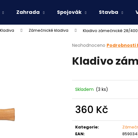
Zahrada
Spojovák
Stavba
Kladiva
Zámečnické kladiva
Kladivo zámečnické 28/400
Co potřebujete najít?
Průměrné
Neohodnoceno
Podrobnosti
hodnocení
Kladivo zá
produktu
HLEDAT
je
0,0
z
5
Doporučujeme
hvězdiček.
Skladem
(3 ks)
360 Kč
Měrná
cena:
Kategorie
:
Zámečn
EAN
:
859034