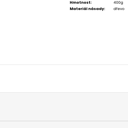
MATICE ŠESTIHRANNÁ PRODLOUŽENÁ
PODLOŽKA PÉR
Hmotnost
:
400g
POZINK
0,10 Kč
Materiál násady
:
dřevo
1,50 Kč