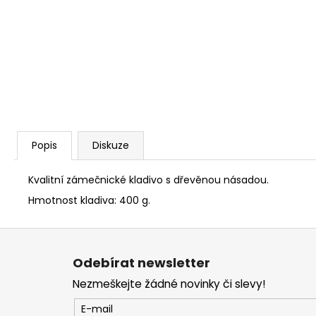
NÝT DUTÝ DVOJDÍLNÝ 3,5X10 NIKL
2 Kč
Popis
Diskuze
Kvalitní zámečnické kladivo s dřevěnou násadou.
Hmotnost kladiva: 400 g.
Z
á
Odebírat newsletter
p
Nezmeškejte žádné novinky či slevy!
a
t
E-mail