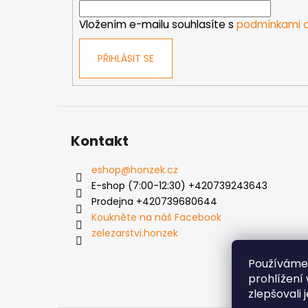
í
Vložením e-mailu souhlasíte s
podmínkami o
PŘIHLÁSIT SE
Kontakt
eshop
@
honzek.cz
E-shop (7:00-12:30) +420739243643
Prodejna +420739680644
Koukněte na náš Facebook
zelezarstvi.honzek
Používáme
prohlížení
zlepšovali 