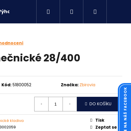
Hledat
Přihlášení
Nákupní
Výhodné sety
Kontakty
košík
 hodnocení
mečnické 28/400
Kód:
51800052
Značka:
Zbirovia
KOUKNĚTE NA NÁŠ FACEBOOK
DO KOŠÍKU
Následující
Tisk
ické kladiva
3002059
Zeptat se