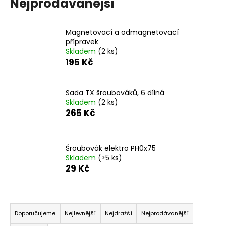
č
Nejprodávanější
u
j
Magnetovací a odmagnetovací
e
přípravek
m
Skladem
(2 ks)
e
195 Kč
PODLOŽKA
Sada TX šroubováků, 6 dílná
PÉROVÁ
Skladem
(2 ks)
ČTVERCOVÁ
NEREZ
265 Kč
0,10
Kč
Šroubovák elektro PH0x75
Skladem
(>5 ks)
29 Kč
Ř
a
Doporučujeme
Nejlevnější
Nejdražší
Nejprodávanější