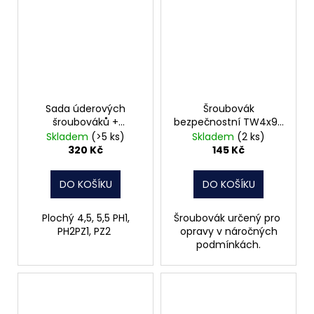
Sada úderových
Šroubovák
šroubováků +
bezpečnostní TW4x95
zkoušečka napětí, 7
8003 04 S LINE PROFI
Skladem
(>5 ks)
Skladem
(2 ks)
kusů
320 Kč
145 Kč
DO KOŠÍKU
DO KOŠÍKU
Plochý 4,5, 5,5 PH1,
Šroubovák určený pro
PH2PZ1, PZ2
opravy v náročných
podmínkách.