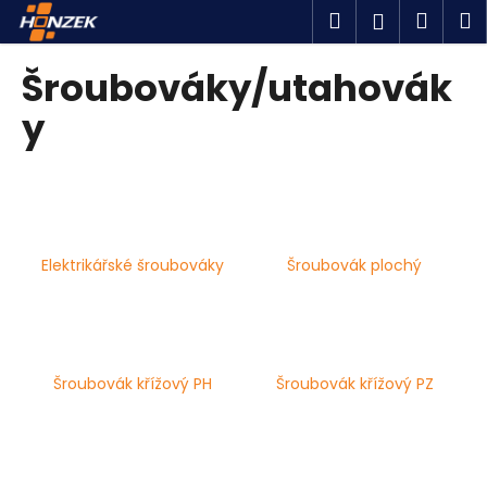
K
Přejít
Hledat
Náku
M
Přihlášen
na
o
obsah
Zpět
Zpět
košík
š
Šroubováky/utahovák
í
C
y
k
o
p
o
t
ř
Elektrikářské šroubováky
Šroubovák plochý
e
b
u
j
Šroubovák křížový PH
Šroubovák křížový PZ
e
t
e
n