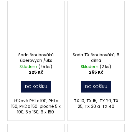
Sada šroubováků
Sada TX šroubováků, 6
úderových /6ks
dílná
Skladem
(>5 ks)
Skladem
(2 ks)
225 Kč
265 Kč
DO KOŠÍKU
DO KOŠÍKU
křížové PH1 x 100, PH1 x
TX 10, TX 15, TX 20, TX
150, PH2 x 150 ploché 5 x
25, TX 30 a TX 40
100, 5 x 150, 6 x 150