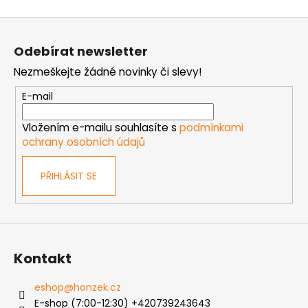
á
o
d
Z
v
a
á
á
c
Odebírat newsletter
n
p
í
í
Nezmeškejte žádné novinky či slevy!
p
a
r
t
E-mail
v
í
k
Vložením e-mailu souhlasíte s
podmínkami
y
ochrany osobních údajů
v
ý
PŘIHLÁSIT SE
p
i
s
u
Kontakt
eshop
@
honzek.cz
E-shop (7:00-12:30) +420739243643