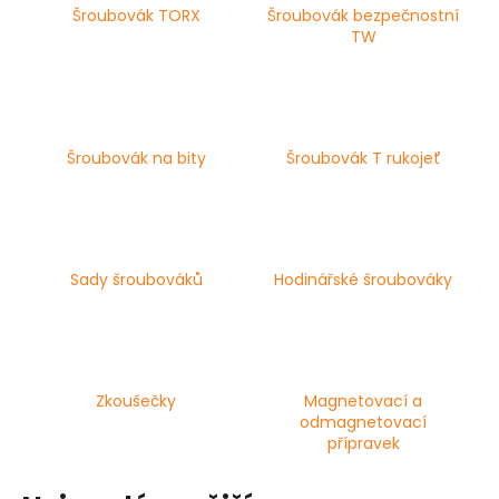
Šroubovák TORX
Šroubovák bezpečnostní
a
TW
j
í
t
?
Šroubovák na bity
Šroubovák T rukojeť
HLEDAT
Sady šroubováků
Hodinářské šroubováky
D
o
p
Zkoušečky
Magnetovací a
odmagnetovací
o
přípravek
r
u