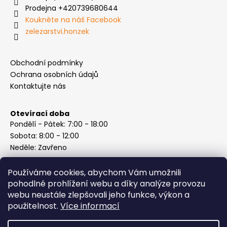
Prodejna +420739680644
Koukněte na náš Facebook
zelezarstvi.honzek
Obchodní podmínky
Ochrana osobních údajů
Kontaktujte nás
Otevírací doba
Pondělí - Pátek: 7:00 - 18:00
Sobota: 8:00 - 12:00
Neděle: Zavřeno
Používáme cookies, abychom Vám umožnili
pohodlné prohlížení webu a díky analýze provozu
webu neustále zlepšovali jeho funkce, výkon a
Instagram
použitelnost.
Více informací