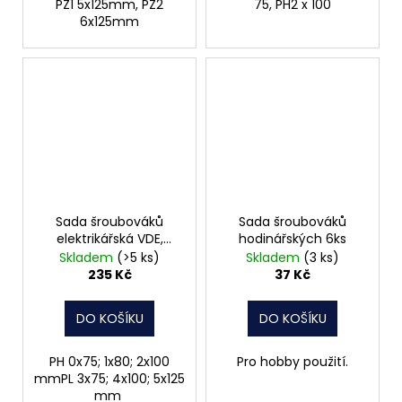
PZ1 5x125mm, PZ2
75, PH2 x 100
6x125mm
Sada šroubováků
Sada šroubováků
elektrikářská VDE,
hodinářských 6ks
1000V, 6ks
Skladem
(>5 ks)
Skladem
(3 ks)
235 Kč
37 Kč
DO KOŠÍKU
DO KOŠÍKU
PH 0x75; 1x80; 2x100
Pro hobby použití.
mmPL 3x75; 4x100; 5x125
mm