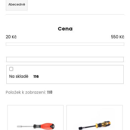
z
Abecedně
e
n
í
Cena
p
20
Kč
550
Kč
r
o
d
u
k
t
Na skladě
116
ů
Položek k zobrazení:
118
V
ý
p
i