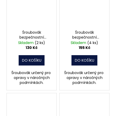
Šroubovák
Šroubovák
bezpečnostní
bezpečnostní
TWx80x90 8003 02 S
TWx9x95 8003 03 S
Skladem
(2 ks)
Skladem
(4 ks)
LINE PROFI
LINE PROFI
130 Kč
155 Kč
DO KOŠÍKU
DO KOŠÍKU
Šroubovák určený pro
Šroubovák určený pro
opravy v náročných
opravy v náročných
podmínkách.
podmínkách.