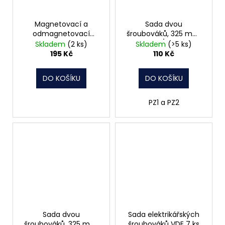
Magnetovací a
Sada dvou
odmagnetovací
šroubováků, 325 mm,
přípravek
PZ1/PZ2
Skladem
(2 ks)
Skladem
(>5 ks)
195 Kč
110 Kč
DO KOŠÍKU
DO KOŠÍKU
PZ1 a PZ2
Sada dvou
Sada elektrikářských
šroubováků, 325 mm,
šroubováků VDE 7 ks