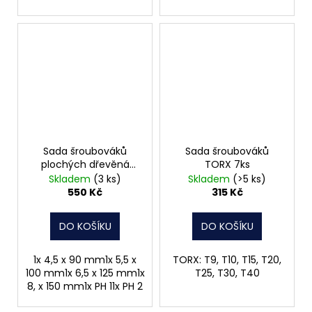
Sada šroubováků
Sada šroubováků
plochých dřevěná
TORX 7ks
rukojeť 6 ks
Skladem
(3 ks)
Skladem
(>5 ks)
550 Kč
315 Kč
DO KOŠÍKU
DO KOŠÍKU
1x 4,5 x 90 mm1x 5,5 x
TORX: T9, T10, T15, T20,
100 mm1x 6,5 x 125 mm1x
T25, T30, T40
8, x 150 mm1x PH 11x PH 2