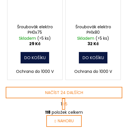
Šroubovák elektro
Šroubovák elektro
PH0x75
PH1x80
Skladem
(>5 ks)
Skladem
(>5 ks)
29 Kč
32 Kč
DO KOŠÍKU
DO KOŠÍKU
Ochrana do 1000 V
Ochrana do 1000 V
NAČÍST 24 DALŠÍCH
S
1
5
t
O
r
118
položek celkem
v
á
NAHORU
l
n
k