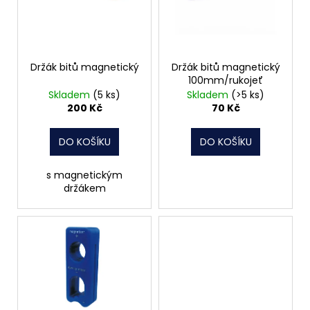
s
p
r
o
Držák bitů magnetický
Držák bitů magnetický
100mm/rukojeť
d
Skladem
(5 ks)
Skladem
(>5 ks)
u
200 Kč
70 Kč
k
t
DO KOŠÍKU
DO KOŠÍKU
ů
s magnetickým
držákem