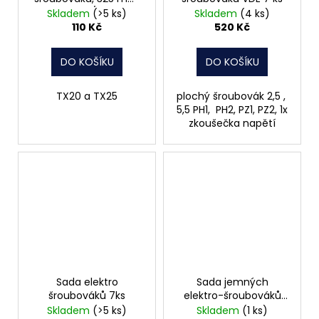
TX20/25
Skladem
(>5 ks)
Skladem
(4 ks)
110 Kč
520 Kč
DO KOŠÍKU
DO KOŠÍKU
TX20 a TX25
plochý šroubovák 2,5 ,
5,5 PH1, PH2, PZ1, PZ2, 1x
zkoušečka napětí
Sada elektro
Sada jemných
šroubováků 7ks
elektro-šroubováků
6ks
Skladem
(>5 ks)
Skladem
(1 ks)