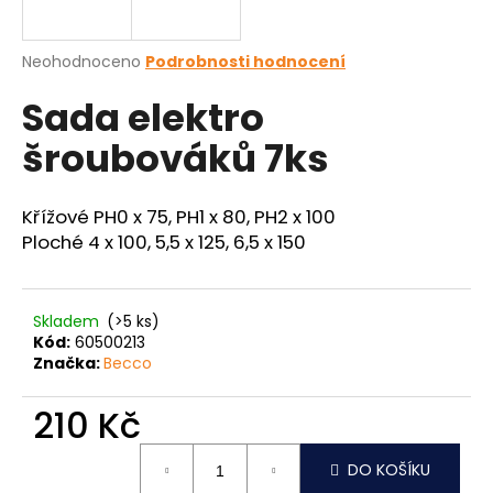
a
j
Průměrné
Neohodnoceno
Podrobnosti hodnocení
í
hodnocení
Sada elektro
produktu
t
je
?
šroubováků 7ks
0,0
z
5
hvězdiček.
Křížové PH0 x 75, PH1 x 80, PH2 x 100
Ploché 4 x 100, 5,5 x 125, 6,5 x 150
HLEDAT
Skladem
(>5 ks)
Kód:
60500213
D
Značka:
Becco
o
p
210 Kč
o
r
Měrná
u
DO KOŠÍKU
cena: