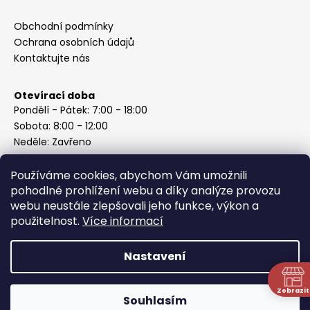
Obchodní podmínky
Ochrana osobních údajů
Kontaktujte nás
Otevírací doba
Pondělí - Pátek: 7:00 - 18:00
Sobota: 8:00 - 12:00
Neděle: Zavřeno
Používáme cookies, abychom Vám umožnili
pohodlné prohlížení webu a díky analýze provozu
webu neustále zlepšovali jeho funkce, výkon a
Instagram
použitelnost.
Více informací
Nastavení
Vytvořil Shoptet
Copyright 2026
ABC Železářství Honzek
. Všechna práva
Zobrazit
Souhlasím
vyhrazena.
N