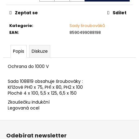
č
u
Zeptat se
Sdílet
j
e
Kategorie
:
Sady šroubováků
m
EAN
:
8590499088198
e
Popis
Diskuze
MATICE
ŠESTIHRANNÁ
PRODLOUŽENÁ
Ochrana do 1000 V
POZINK
1,50
Sada 108819 obsahuje šroubováky :
Kč
Křížové PH0 x 75, PH1 x 80, PH2 x 100
Ploché 4 x 100, 5,5 x 125, 6,5 x 150
Zkoušečku indukční
Legovaná ocel
Z
á
Odebírat newsletter