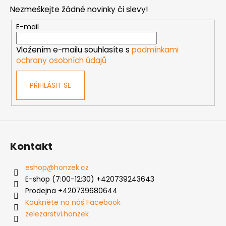
p
Nezmeškejte žádné novinky či slevy!
a
t
E-mail
í
Vložením e-mailu souhlasíte s
podmínkami
ochrany osobních údajů
PŘIHLÁSIT SE
Kontakt
eshop
@
honzek.cz
E-shop (7:00-12:30) +420739243643
Prodejna +420739680644
Koukněte na náš Facebook
zelezarstvi.honzek