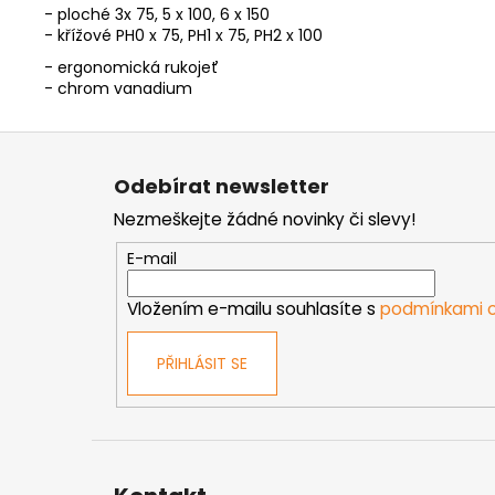
- ploché 3x 75, 5 x 100, 6 x 150
- křížové PH0 x 75, PH1 x 75, PH2 x 100
- ergonomická rukojeť
- chrom vanadium
Z
á
Odebírat newsletter
p
Nezmeškejte žádné novinky či slevy!
a
t
E-mail
í
Vložením e-mailu souhlasíte s
podmínkami o
PŘIHLÁSIT SE