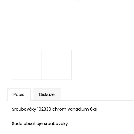
NÝT DUTÝ DVOJDÍLNÝ 3,5X10 NIKL
2 Kč
Popis
Diskuze
Šroubováky 102330 chrom vanadium 6ks
Sada obsahuje šroubováky