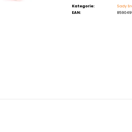
MATICE ŠESTIHRANNÁ PRODLOUŽENÁ
PODLOŽKA PÉR
cena:
POZINK
Kategorie
:
Sady š
0,10 Kč
EAN
:
859049
1,50 Kč