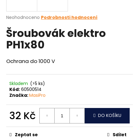
a
j
Průměrné
Neohodnoceno
Podrobnosti hodnocení
í
hodnocení
Šroubovák elektro
produktu
t
je
?
PH1x80
0,0
z
5
hvězdiček.
Ochrana do 1000 V
HLEDAT
Skladem
(>5 ks)
Kód:
60500514
Značka:
MasiPro
D
o
p
32 Kč
DO KOŠÍKU
o
Měrná
r
cena:
u
Zeptat se
Sdílet