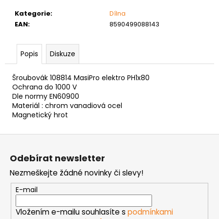
č
u
Kategorie
:
Dílna
j
EAN
:
8590499088143
e
m
e
Popis
Diskuze
Šroubovák 108814 MasiPro elektro PH1x80
ŠROUB
Ochrana do 1000 V
DO
Dle normy EN60900
KOVU
Materiál : chrom vanadiová ocel
SAMOVRTNÝ
Magnetický hrot
TEX
ŠESTIHRANNÁ
HLAVA
Z
5,5
á
MM
Odebírat newsletter
p
1
Kč
Nezmeškejte žádné novinky či slevy!
a
t
E-mail
í
Vložením e-mailu souhlasíte s
podmínkami