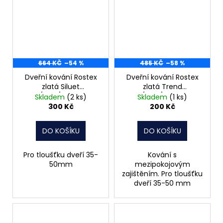
664 KČ
–54 %
485 KČ
–58 %
Dveřní kování Rostex
Dveřní kování Rostex
zlatá Siluet
zlatá Trend
klika/klika/WC rosteč
klika/klika/klíč rozteč
Skladem
(2 ks)
Skladem
(1 ks)
90
90
300 Kč
200 Kč
DO KOŠÍKU
DO KOŠÍKU
Pro tloušťku dveří 35-
Kování s
50mm
mezipokojovým
zajištěním. Pro tloušťku
dveří 35-50 mm