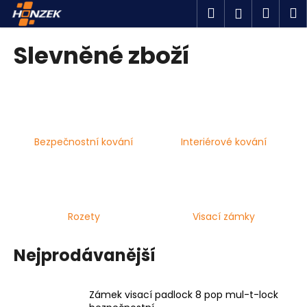
K
Přejít
Hledat
Náku
M
Přihlášen
na
o
obsah
Zpět
Zpět
košík
š
Slevněné zboží
í
C
k
o
p
o
Bezpečnostní kování
Interiérové kování
t
ř
e
b
u
Rozety
Visací zámky
j
e
Nejprodávanější
t
e
Zámek visací padlock 8 pop mul-t-lock
n