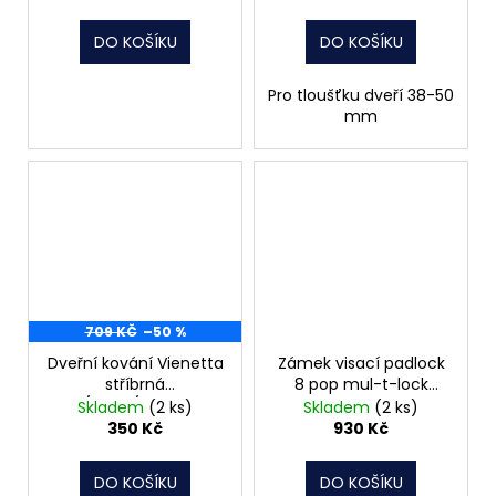
DO KOŠÍKU
DO KOŠÍKU
Pro tloušťku dveří 38-50
mm
709 KČ
–50 %
Dveřní kování Vienetta
Zámek visací padlock
stříbrná
8 pop mul-t-lock
klika/koule/fab rozteč
bezpečnostní
Skladem
(2 ks)
Skladem
(2 ks)
90
350 Kč
930 Kč
DO KOŠÍKU
DO KOŠÍKU