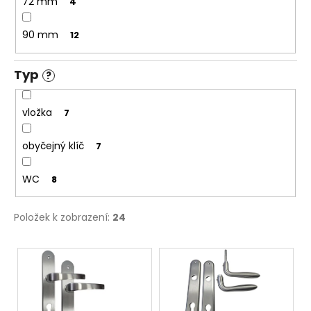
72 mm
4
90 mm
12
Typ
?
vložka
7
obyčejný klíč
7
WC
8
Položek k zobrazení:
24
V
ý
p
i