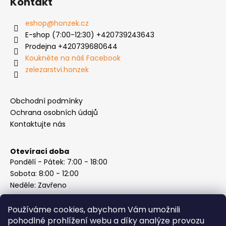
Kontakt
u
eshop
@
honzek.cz
E-shop (7:00-12:30) +420739243643
Prodejna +420739680644
Koukněte na náš Facebook
zelezarstvi.honzek
Obchodní podmínky
Ochrana osobních údajů
Kontaktujte nás
Otevírací doba
Pondělí - Pátek: 7:00 - 18:00
Sobota: 8:00 - 12:00
Neděle: Zavřeno
Používáme cookies, abychom Vám umožnili
pohodlné prohlížení webu a díky analýze provozu