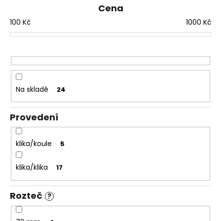
í
č
Cena
p
u
j
100
Kč
1000
Kč
r
e
o
m
d
e
u
k
MATICE
t
Na skladě
24
ŠESTIHRANNÁ
ů
PRODLOUŽENÁ
POZINK
Provedení
1,50
Kč
klika/koule
5
klika/klika
17
Rozteč
?