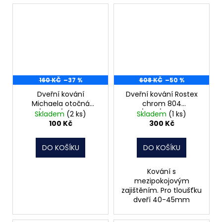
160 KČ
–37 %
608 KČ
–50 %
Dveřní kování
Dveřní kování Rostex
Michaela otočná
chrom 804
klika/koule/klíč rozteč
klika/klika/WC rosteč
Skladem
(2 ks)
Skladem
(1 ks)
90
72
100 Kč
300 Kč
DO KOŠÍKU
DO KOŠÍKU
Kování s
mezipokojovým
zajištěním. Pro tloušťku
dveří 40-45mm