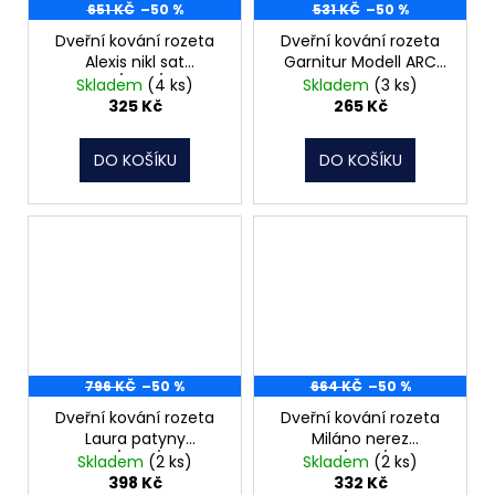
651 KČ
–50 %
531 KČ
–50 %
Dveřní kování rozeta
Dveřní kování rozeta
Alexis nikl sat
Garnitur Modell ARC
klika/klika/wc
matný nikl
Skladem
(4 ks)
Skladem
(3 ks)
klika/klika/WC
325 Kč
265 Kč
DO KOŠÍKU
DO KOŠÍKU
796 KČ
–50 %
664 KČ
–50 %
Dveřní kování rozeta
Dveřní kování rozeta
Laura patyny
Miláno nerez
klika/klika/WC
klika/klika/klíč
Skladem
(2 ks)
Skladem
(2 ks)
398 Kč
332 Kč