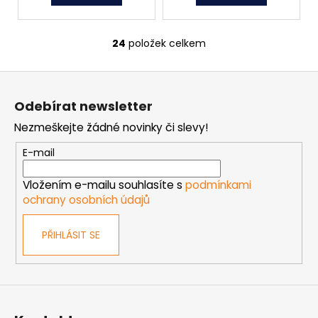
24
položek celkem
O
v
Z
l
á
á
Odebírat newsletter
d
p
a
Nezmeškejte žádné novinky či slevy!
a
c
t
E-mail
í
í
p
Vložením e-mailu souhlasíte s
podmínkami
r
ochrany osobních údajů
v
k
PŘIHLÁSIT SE
y
v
ý
p
i
s