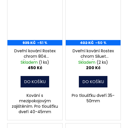
935 KČ
–51 %
402 KČ
–50 %
Dveřní kování Rostex
Dveřní kování Rostex
chrom 804
chrom Siluet
klika/klika/WC rozteč
klika/klika/klíč rozteč
Skladem
(1 ks)
Skladem
(2 ks)
72
90
450 Kč
200 Kč
DO KOŠÍKU
DO KOŠÍKU
Kování s
Pro tloušťku dveří 35-
mezipokojovým
50mm
zajištěním. Pro tloušťku
dveří 40-45mm