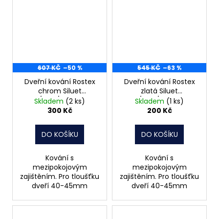
607 KČ
–50 %
545 KČ
–63 %
Dveřní kování Rostex
Dveřní kování Rostex
chrom Siluet
zlatá Siluet
klika/klika/WC rozteč
klika/klika/WC rosteč
Skladem
(2 ks)
Skladem
(1 ks)
72
72
300 Kč
200 Kč
DO KOŠÍKU
DO KOŠÍKU
Kování s
Kování s
mezipokojovým
mezipokojovým
zajištěním. Pro tloušťku
zajištěním. Pro tloušťku
dveří 40-45mm
dveří 40-45mm