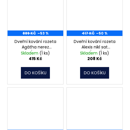
889 KČ
–53 %
417 KČ
–50 %
Dveřní kování rozeta
Dveřní kování rozeta
Agátha nerez
Alexis nikl sat
klika/klika/klíč
klika/klika/klíč
Skladem
(1 ks)
Skladem
(1 ks)
415 Kč
208 Kč
DO KOŠÍKU
DO KOŠÍKU