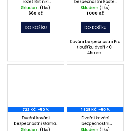
rozet Brit nikl
bezpečnostní Rostex
koule+koule otočná
chrom R8 klika/koule
Skladem
(1 ks)
Skladem
(1 ks)
bez překrytí rozteč 90
660 Kč
1 000 Kč
DO KOŠÍKU
DO KOŠÍKU
Kování bezpečnostní Pro
tloušťku dveří 40-
45mm
722 KČ
–50 %
1 628 KČ
–50 %
Dveřní kování
Dveřní kování
bezpečnostní Gamar
bezpečnostní
zlatá klika/klika s
klika/madlo s
Skladem
(1 ks)
Skladem
(1 ks)