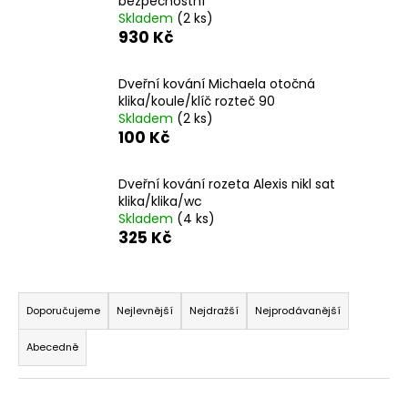
bezpečnostní
a
Skladem
(2 ks)
930 Kč
j
í
Dveřní kování Michaela otočná
t
klika/koule/klíč rozteč 90
?
Skladem
(2 ks)
100 Kč
Dveřní kování rozeta Alexis nikl sat
klika/klika/wc
HLEDAT
Skladem
(4 ks)
325 Kč
Ř
D
o
a
Doporučujeme
Nejlevnější
Nejdražší
Nejprodávanější
p
z
o
Abecedně
e
r
n
u