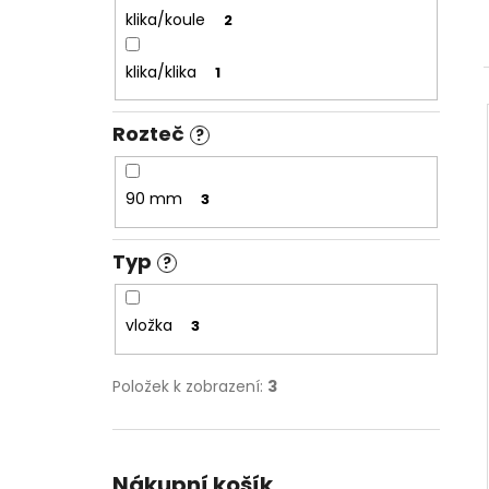
NÝT DUTÝ DVOJDÍLNÝ 3,5X10 NIKL
l
klika/koule
2
2 Kč
klika/klika
1
Rozteč
?
90 mm
3
Typ
?
vložka
3
Položek k zobrazení:
3
Nákupní košík