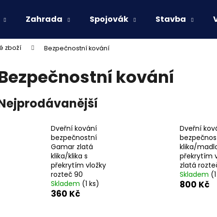
Zahrada
Spojovák
Stavba
é zboží
Bezpečnostní kování
Co potřebujete najít?
Bezpečnostní kování
HLEDAT
Nejprodávanější
Dveřní kování
Dveřní kov
Doporučujeme
bezpečnostní
bezpečnos
Gamar zlatá
klika/madl
klika/klika s
překrytím 
překrytím vložky
zlatá rozte
rozteč 90
Skladem
(1
Skladem
(1 ks)
800 Kč
360 Kč