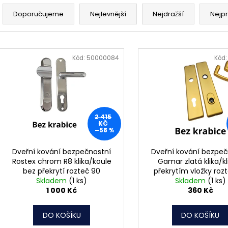
Ř
MATICE ŠESTIHRANNÁ PRODLOUŽENÁ
PODLOŽKA PÉR
POZINK
a
Doporučujeme
Nejlevnější
Nejdražší
Nejp
0,10 Kč
1,50 Kč
z
e
V
n
ý
Kód:
50000084
Kód
í
p
p
i
r
s
o
p
2 415
d
r
KČ
–58 %
u
o
k
d
Dveřní kování bezpečnostní
Dveřní kování bezpeč
t
Rostex chrom R8 klika/koule
Gamar zlatá klika/kl
u
bez překrytí rozteč 90
překrytím vložky roz
ů
k
Skladem
(1 ks)
Skladem
(1 ks)
t
1 000 Kč
360 Kč
ů
DO KOŠÍKU
DO KOŠÍKU