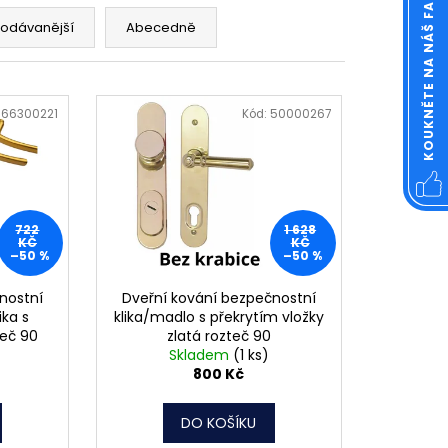
KOUKNĚTE NA NÁŠ FACEBOOK
OVÁ ČTVERCOVÁ NEREZ
rodávanější
Abecedně
:
66300221
Kód:
50000267
722
1 628
KČ
KČ
–50 %
–50 %
nostní
Dveřní kování bezpečnostní
ika s
klika/madlo s překrytím vložky
teč 90
zlatá rozteč 90
Skladem
(1 ks)
800 Kč
DO KOŠÍKU