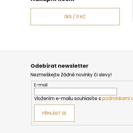
0
KS /
0 KČ
Z
á
Odebírat newsletter
p
Nezmeškejte žádné novinky či slevy!
a
t
E-mail
í
Vložením e-mailu souhlasíte s
podmínkami o
PŘIHLÁSIT SE