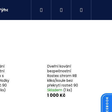
Hledat
Přihlášení
Nákupní
Výhodné sety
Kontakty
košík
ání
Dveřní kování
tní
bezpečnostní
o s
Rostex chrom R8
vložky
klika/koule bez
č 90
překrytí rozteč 90
 ks)
Skladem
(1 ks)
1 000 Kč
Následující