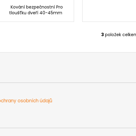
Kování bezpečnostní Pro
tloušťku dveří 40-45mm
3
položek celke
O
v
l
á
d
a
c
í
p
r
chrany osobních údajů
v
k
y
v
ý